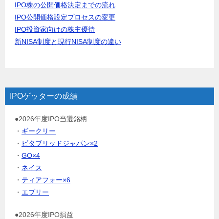
IPO株の公開価格決定までの流れ
IPO公開価格設定プロセスの変更
IPO投資家向けの株主優待
新NISA制度と現行NISA制度の違い
IPOゲッターの成績
●2026年度IPO当選銘柄
・
ギークリー
・
ビタブリッドジャパン×2
・
GO×4
・
ネイス
・
ティアフォー×6
・
エブリー
●2026年度IPO損益