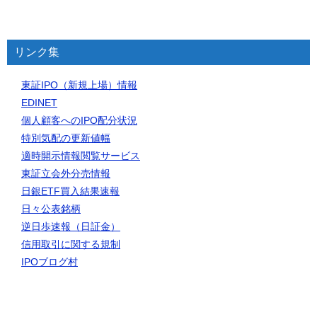
リンク集
東証IPO（新規上場）情報
EDINET
個人顧客へのIPO配分状況
特別気配の更新値幅
適時開示情報閲覧サービス
東証立会外分売情報
日銀ETF買入結果速報
日々公表銘柄
逆日歩速報（日証金）
信用取引に関する規制
IPOブログ村