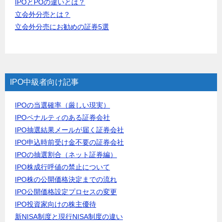
IPOとPOの違いとは？
立会外分売とは？
立会外分売にお勧めの証券5選
IPO中級者向け記事
IPOの当選確率（厳しい現実）
IPOペナルティのある証券会社
IPO抽選結果メールが届く証券会社
IPO申込時前受け金不要の証券会社
IPOの抽選割合（ネット証券編）
IPO株成行呼値の禁止について
IPO株の公開価格決定までの流れ
IPO公開価格設定プロセスの変更
IPO投資家向けの株主優待
新NISA制度と現行NISA制度の違い