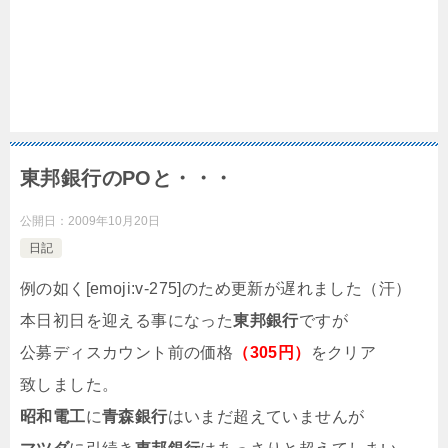
東邦銀行のPOと・・・
公開日：
2009年10月20日
日記
例の如く[emoji:v-275]のため更新が遅れました（汗）
本日初日を迎える事になった
東邦銀行
ですが
公募ディスカウント前の価格
（305円）
をクリア
致しました。
昭和電工
に
青森銀行
はいまだ超えていませんが