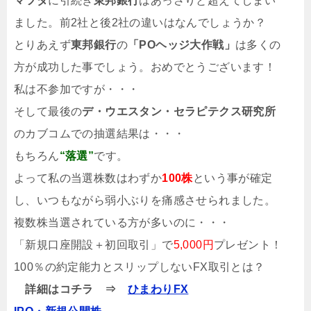
マツダ
に引続き
東邦銀行
はあっさりと超えてしまい
ました。前2社と後2社の違いはなんでしょうか？
とりあえず
東邦銀行
の
「POヘッジ大作戦」
は多くの
方が成功した事でしょう。おめでとうございます！
私は不参加ですが・・・
そして最後の
デ・ウエスタン・セラピテクス研究所
のカブコムでの抽選結果は・・・
もちろん
“落選”
です。
よって私の当選株数はわずか
100株
という事が確定
し、いつもながら弱小ぶりを痛感させられました。
複数株当選されている方が多いのに・・・
「新規口座開設＋初回取引」で
5,000円
プレゼント！
100％の約定能力とスリップしないFX取引とは？
詳細はコチラ ⇒
ひまわりFX