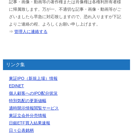
記事・画像・動画等の著作権または肖像権は各権利所有者様
に帰属致します。万が一、不適切な記事・画像・動画等がご
ざいましたら早急に対応致しますので、恐れ入りますが下記
よりご連絡の程、よろしくお願い申し上げます。
⇒
管理人に連絡する
リンク集
東証IPO（新規上場）情報
EDINET
個人顧客へのIPO配分状況
特別気配の更新値幅
適時開示情報閲覧サービス
東証立会外分売情報
日銀ETF買入結果速報
日々公表銘柄