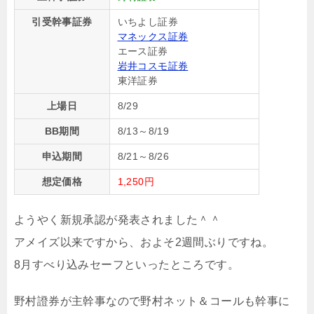
引受幹事証券
いちよし証券
マネックス証券
エース証券
岩井コスモ証券
東洋証券
上場日
8/29
BB期間
8/13～8/19
申込期間
8/21～8/26
想定価格
1,250円
ようやく新規承認が発表されました＾＾
アメイズ以来ですから、およそ2週間ぶりですね。
8月すべり込みセーフといったところです。
野村證券が主幹事なので野村ネット＆コールも幹事に