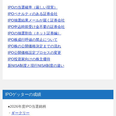
IPOの当選確率（厳しい現実）
IPOペナルティのある証券会社
IPO抽選結果メールが届く証券会社
IPO申込時前受け金不要の証券会社
IPOの抽選割合（ネット証券編）
IPO株成行呼値の禁止について
IPO株の公開価格決定までの流れ
IPO公開価格設定プロセスの変更
IPO投資家向けの株主優待
新NISA制度と現行NISA制度の違い
IPOゲッターの成績
●2026年度IPO当選銘柄
・
ギークリー