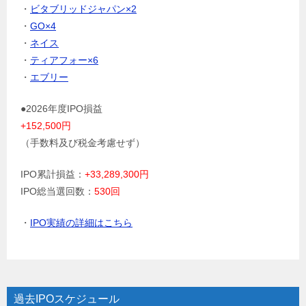
・
ビタブリッドジャパン×2
・
GO×4
・
ネイス
・
ティアフォー×6
・
エブリー
●2026年度IPO損益
+152,500円
（手数料及び税金考慮せず）
IPO累計損益：
+33,289,300円
IPO総当選回数：
530回
・
IPO実績の詳細はこちら
過去IPOスケジュール