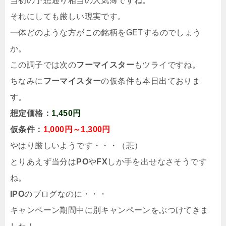
当初の予想通り相当の人気薄ですね。
それにしても厳しい現実です。
一体どのような方がこの銘柄をGETするのでしょう
か。
この調子では次の
フーマイスター
もツライですね。
ちなみに
フーマイスター
の仮条件も本日出ておりま
す。
想定価格：
1,450円
仮条件：
1,000円～1,300円
やはり厳しいようです・・・（悲）
とりあえず当分は
PO
や
FX
しか手を出せなさそうです
ね。
IPO
のブログなのに・・・
キャンペーン期間中に別キャンペーンをぶつけてきま