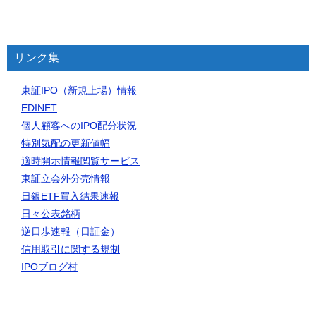
リンク集
東証IPO（新規上場）情報
EDINET
個人顧客へのIPO配分状況
特別気配の更新値幅
適時開示情報閲覧サービス
東証立会外分売情報
日銀ETF買入結果速報
日々公表銘柄
逆日歩速報（日証金）
信用取引に関する規制
IPOブログ村