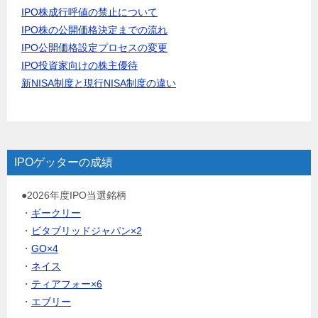
IPO株成行呼値の禁止について
IPO株の公開価格決定までの流れ
IPO公開価格設定プロセスの変更
IPO投資家向けの株主優待
新NISA制度と現行NISA制度の違い
IPOゲッターの成績
●2026年度IPO当選銘柄
・
ギークリー
・
ビタブリッドジャパン×2
・
GO×4
・
ネイス
・
ティアフォー×6
・
エブリー