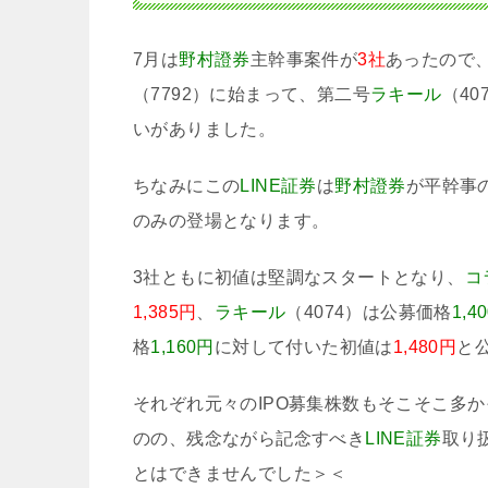
7月は
野村證券
主幹事案件が
3社
あったので
（7792）に始まって、第二号
ラキール
（40
いがありました。
ちなみにこの
LINE証券
は
野村證券
が平幹事
のみの登場となります。
3社ともに初値は堅調なスタートとなり、
コ
1,385円
、
ラキール
（4074）は公募価格
1,4
格
1,160円
に対して付いた初値は
1,480円
と
それぞれ元々のIPO募集株数もそこそこ多
のの、残念ながら記念すべき
LINE証券
取り
とはできませんでした＞＜