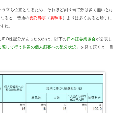
いう立ち位置となるため、それほど割り当て数は多く無いと
となると、普通の
委託幹事
（
裏幹事
）よりは多くあると勝手に
ですね。
のIPO株配分があったのかは、以下の
日本証券業協会
が公表し
に際して行う株券の個人顧客への配分状況
」を見て頂くと一