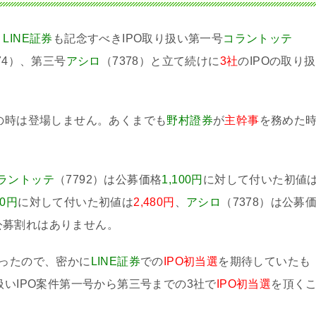
、
LINE証券
も記念すべきIPO取り扱い第一号
コラントッテ
74）、第三号
アシロ
（7378）と立て続けに
3社
のIPOの取り扱
の時は登場しません。あくまでも
野村證券
が
主幹事
を務めた
ラントッテ
（7792）は公募価格
1,100円
に対して付いた初値
00円
に対して付いた初値は
2,480円
、
アシロ
（7378）は公募
公募割れはありません。
かったので、密かに
LINE証券
での
IPO初当選
を期待していたも
扱いIPO案件第一号から第三号までの3社で
IPO初当選
を頂く