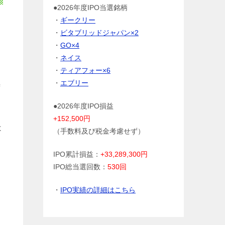
●2026年度IPO当選銘柄
・
ギークリー
・
ビタブリッドジャパン×2
・
GO×4
・
ネイス
・
ティアフォー×6
・
エブリー
時
●2026年度IPO損益
+152,500円
は
（手数料及び税金考慮せず）
価
IPO累計損益：
+33,289,300円
IPO総当選回数：
530回
・
IPO実績の詳細はこちら
こ