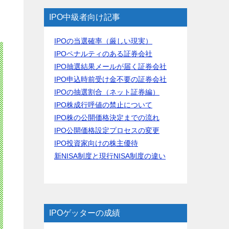
IPO中級者向け記事
IPOの当選確率（厳しい現実）
IPOペナルティのある証券会社
IPO抽選結果メールが届く証券会社
IPO申込時前受け金不要の証券会社
IPOの抽選割合（ネット証券編）
IPO株成行呼値の禁止について
IPO株の公開価格決定までの流れ
IPO公開価格設定プロセスの変更
IPO投資家向けの株主優待
新NISA制度と現行NISA制度の違い
IPOゲッターの成績