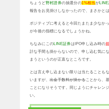
ちょうど
野村證券
の抽選分の
1%相当
が
LIN
報告をお見掛けしなかったので、まさかと
ポジティブに考えると今回たまたま少なか
が今後の指標になるでしょうかね。
ちなみにこの
LINE証券
はIPO申し込み時の
計な手間も掛からないので、申し込む気に
まうというのが正直なところです。
とは言え申し込まない限りは当たることも
いますが、
出金手数料が掛かる
ことから、
ことになりそうです。同じようにチャレン
い。