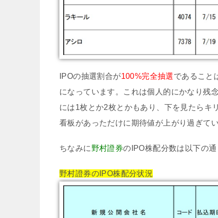
IPOの抽選割合が
100%完全抽選
であること
になっています。これは個人的にかなり残
には1枚とか2枚とかもあり、下を見たらキ
看板があっただけに期待値が上がり過ぎて
ちなみに
野村證券
のIPO株配分数は以下の
野村證券のIPO株配分状況