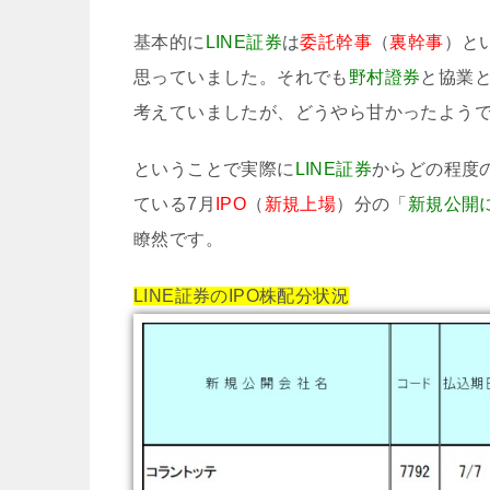
基本的に
LINE証券
は
委託幹事
（
裏幹事
）と
思っていました。それでも
野村證券
と協業
考えていましたが、どうやら甘かったよう
ということで実際に
LINE証券
からどの程度
ている7月
IPO
（
新規上場
）分の「
新規公開
瞭然です。
LINE証券のIPO株配分状況