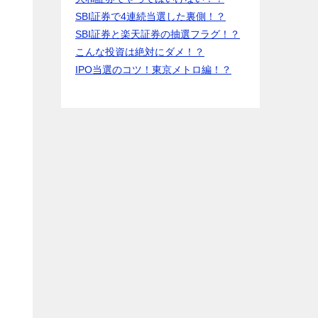
SBI証券で4連続当選した裏側！？
SBI証券と楽天証券の抽選フラグ！？
こんな投資は絶対にダメ！？
IPO当選のコツ！東京メトロ編！？
）