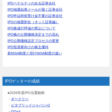
IPOペナルティのある証券会社
IPO抽選結果メールが届く証券会社
IPO申込時前受け金不要の証券会社
IPOの抽選割合（ネット証券編）
IPO株成行呼値の禁止について
IPO株の公開価格決定までの流れ
IPO公開価格設定プロセスの変更
IPO投資家向けの株主優待
新NISA制度と現行NISA制度の違い
IPOゲッターの成績
●2026年度IPO当選銘柄
・
ギークリー
・
ビタブリッドジャパン×2
・
GO×4