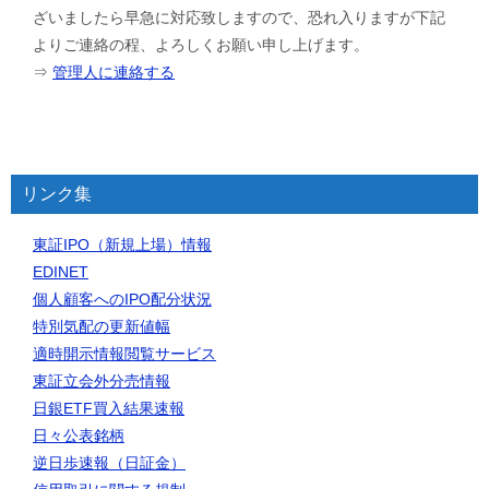
ざいましたら早急に対応致しますので、恐れ入りますが下記
よりご連絡の程、よろしくお願い申し上げます。
⇒
管理人に連絡する
リンク集
東証IPO（新規上場）情報
EDINET
個人顧客へのIPO配分状況
特別気配の更新値幅
適時開示情報閲覧サービス
東証立会外分売情報
日銀ETF買入結果速報
日々公表銘柄
逆日歩速報（日証金）