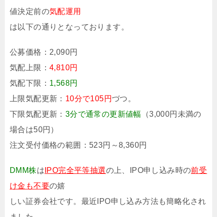
値決定前の
気配運用
は以下の通りとなっております。
公募価格：
2,090円
気配上限：
4,810円
気配下限：
1,568円
上限気配更新：
10分で105円
づつ。
下限気配更新：
3分で通常の更新値幅
（3,000円未満の
場合は50円）
注文受付価格の範囲：523円～8,360円
DMM株
は
IPO完全平等抽選
の上、IPO申し込み時の
前受
け金も不要
の嬉
しい証券会社です。最近IPO申し込み方法も簡略化され
ました。