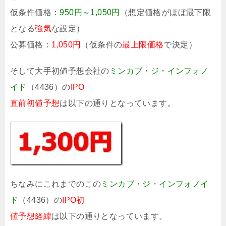
仮条件価格：
950円～1,050円
（想定価格がほぼ最下限
となる
強気
な設定）
公募価格：
1,050円
（仮条件の
最上限価格
で決定）
そして大手初値予想会社の
ミンカブ・ジ・インフォノ
イド
（4436）の
IPO
直前初値予想
は以下の通りとなっています。
ちなみにこれまでのこの
ミンカブ・ジ・インフォノイ
ド
（4436）の
IPO初
値予想経緯
は以下の通りとなっています。