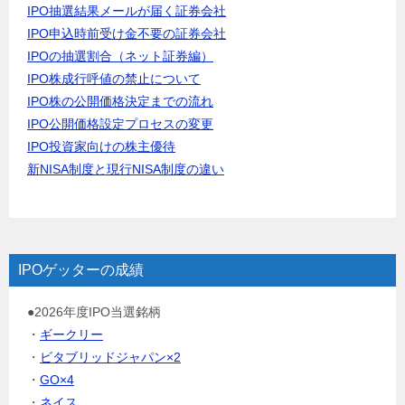
IPO抽選結果メールが届く証券会社
IPO申込時前受け金不要の証券会社
IPOの抽選割合（ネット証券編）
IPO株成行呼値の禁止について
IPO株の公開価格決定までの流れ
IPO公開価格設定プロセスの変更
IPO投資家向けの株主優待
新NISA制度と現行NISA制度の違い
IPOゲッターの成績
●2026年度IPO当選銘柄
・
ギークリー
・
ビタブリッドジャパン×2
・
GO×4
・
ネイス