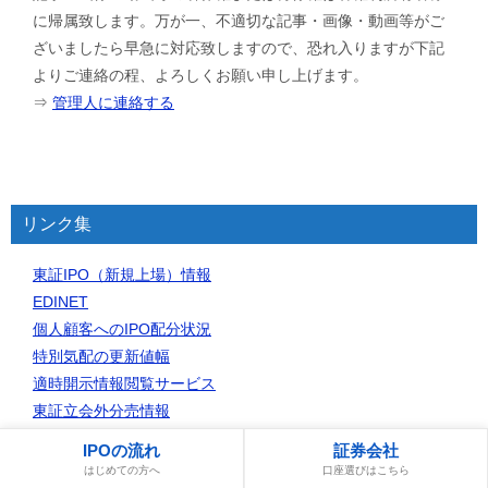
に帰属致します。万が一、不適切な記事・画像・動画等がご
ざいましたら早急に対応致しますので、恐れ入りますが下記
よりご連絡の程、よろしくお願い申し上げます。
⇒
管理人に連絡する
リンク集
東証IPO（新規上場）情報
EDINET
個人顧客へのIPO配分状況
特別気配の更新値幅
適時開示情報閲覧サービス
東証立会外分売情報
日銀ETF買入結果速報
IPOの流れ
証券会社
日々公表銘柄
はじめての方へ
口座選びはこちら