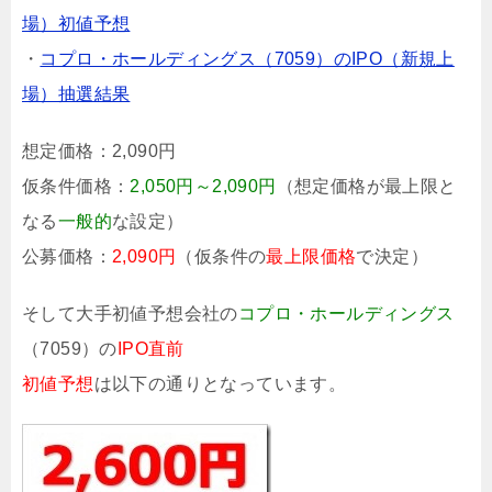
場）初値予想
・
コプロ・ホールディングス（7059）のIPO（新規上
場）抽選結果
想定価格：
2,090円
仮条件価格：
2,050円～2,090円
（想定価格が最上限と
なる
一般的
な設定）
公募価格：
2,090円
（仮条件の
最上限価格
で決定）
そして大手初値予想会社の
コプロ・ホールディングス
（7059）の
IPO直前
初値予想
は以下の通りとなっています。