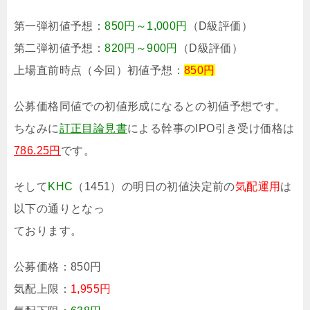
第一弾初値予想：
850円～1,000円
（D級評価）
第二弾初値予想：
820円～900円
（D級評価）
上場直前時点（今回）初値予想：
850円
公募価格同値での初値形成になるとの初値予想です。
ちなみに
訂正目論見書
による幹事のIPO引き受け価格は
786.25円
です。
そして
KHC
（1451）の明日の初値決定前の
気配運用
は
以下の通りとなっ
ております。
公募価格：
850円
気配上限：
1,955円