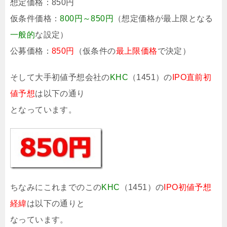
想定価格：
850円
仮条件価格：
800円～850円
（想定価格が最上限となる
一般的
な設定）
公募価格：
850円
（仮条件の
最上限価格
で決定）
そして大手初値予想会社の
KHC
（1451）の
IPO直前初
値予想
は以下の通り
となっています。
ちなみにこれまでのこの
KHC
（1451）の
IPO初値予想
経緯
は以下の通りと
なっています。