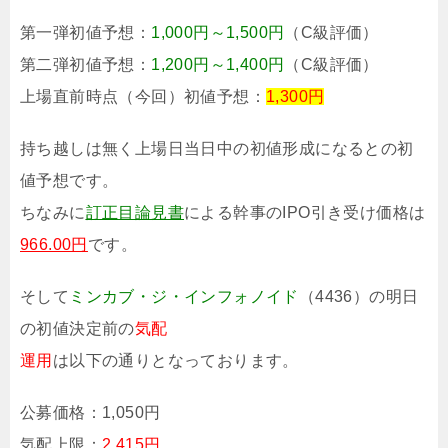
第一弾初値予想：
1,000円～1,500円
（C級評価）
第二弾初値予想：
1,200円～1,400円
（C級評価）
上場直前時点（今回）初値予想：
1,300円
持ち越しは無く上場日当日中の初値形成になるとの初
値予想です。
ちなみに
訂正目論見書
による幹事のIPO引き受け価格は
966.00円
です。
そして
ミンカブ・ジ・インフォノイド
（4436）の明日
の初値決定前の
気配
運用
は以下の通りとなっております。
公募価格：
1,050円
気配上限：
2,415円