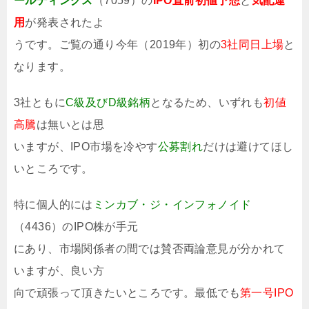
ールディングス
（7059）の
IPO直前初値予想
と
気配運
用
が発表されたよ
うです。ご覧の通り今年（2019年）初の
3社同日上場
と
なります。
3社ともに
C級及びD級銘柄
となるため、いずれも
初値
高騰
は無いとは思
いますが、IPO市場を冷やす
公募割れ
だけは避けてほし
いところです。
特に個人的には
ミンカブ・ジ・インフォノイド
（4436）のIPO株が手元
にあり、市場関係者の間では賛否両論意見が分かれて
いますが、良い方
向で頑張って頂きたいところです。最低でも
第一号IPO