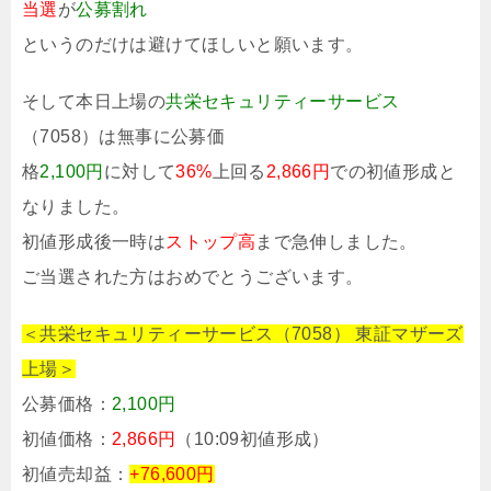
当選
が
公募割れ
というのだけは避けてほしいと願います。
そして本日上場の
共栄セキュリティーサービス
（7058）は無事に公募価
格
2,100円
に対して
36%
上回る
2,866円
での初値形成と
なりました。
初値形成後一時は
ストップ高
まで急伸しました。
ご当選された方はおめでとうございます。
＜共栄セキュリティーサービス（7058） 東証マザーズ
上場＞
公募価格：
2,100円
初値価格：
2,866円
（10:09初値形成）
初値売却益：
+76,600円