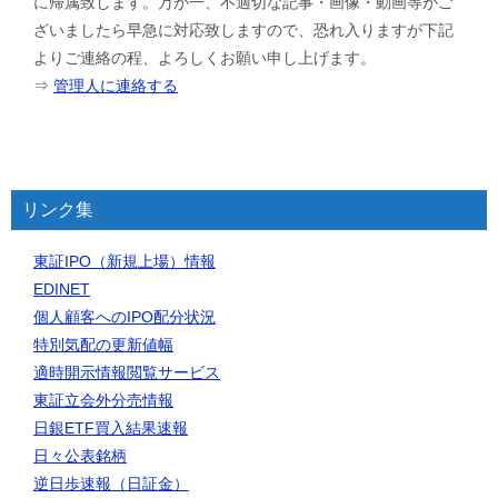
に帰属致します。万が一、不適切な記事・画像・動画等がご
ざいましたら早急に対応致しますので、恐れ入りますが下記
よりご連絡の程、よろしくお願い申し上げます。
⇒
管理人に連絡する
リンク集
東証IPO（新規上場）情報
EDINET
個人顧客へのIPO配分状況
特別気配の更新値幅
適時開示情報閲覧サービス
東証立会外分売情報
日銀ETF買入結果速報
日々公表銘柄
逆日歩速報（日証金）