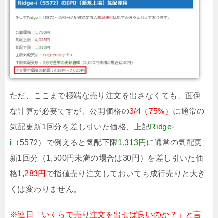
ただ、ここまで極端な売り注文を出さなくても、面倒
な計算が必要ですが、公開価格の
3/4（75%）
に通常の
気配更新1回分を差し引いた価格、上記
Ridge-
i
（5572）で例えると気配下限
1,313円
に通常の気配更
新1回分（1,500円未満の場合は30円）を差し引いた価
格
1,283円
で指値売り注文しておいても成行売りと大き
くは変わりません。
※連日「いくらで売り注文を出せば良いのか？」と言