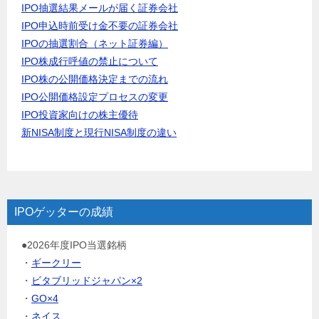
IPO抽選結果メールが届く証券会社
IPO申込時前受け金不要の証券会社
IPOの抽選割合（ネット証券編）
IPO株成行呼値の禁止について
IPO株の公開価格決定までの流れ
IPO公開価格設定プロセスの変更
IPO投資家向けの株主優待
新NISA制度と現行NISA制度の違い
IPOゲッターの成績
●2026年度IPO当選銘柄
・
ギークリー
・
ビタブリッドジャパン×2
・
GO×4
・
ネイス