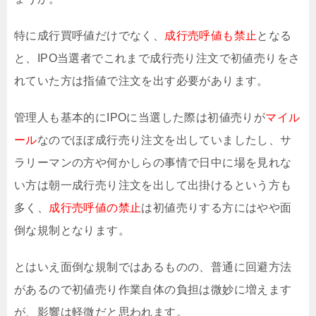
特に成行買呼値だけでなく、
成行売呼値も禁止
となる
と、IPO当選者でこれまで成行売り注文で初値売りをさ
れていた方は指値で注文を出す必要があります。
管理人も基本的にIPOに当選した際は初値売りが
マイル
ール
なのでほぼ成行売り注文を出していましたし、サ
ラリーマンの方や何かしらの事情で日中に場を見れな
い方は朝一成行売り注文を出して出掛けるという方も
多く、
成行売呼値の禁止
は初値売りする方にはやや面
倒な規制となります。
とはいえ面倒な規制ではあるものの、普通に回避方法
があるので初値売り作業自体の負担は微妙に増えます
が、影響は軽微だと思われます。