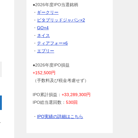
●2026年度IPO当選銘柄
・
ギークリー
・
ビタブリッドジャパン×2
・
GO×4
・
ネイス
・
ティアフォー×6
・
エブリー
●2026年度IPO損益
+152,500円
（手数料及び税金考慮せず）
IPO累計損益：
+33,289,300円
IPO総当選回数：
530回
・
IPO実績の詳細はこちら
界