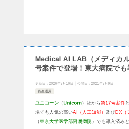
Medical AI LAB（メ
号案件で登場！東大病院でも
更新日：
2026年3月16日
公開日：
2021年3月9日
資産運用
ユニコーン
（
Unicorn
）社から
第17号案件
場でも人気の高い
AI（人工知能）
及び
DX
（
東京大学医学部附属病院
）でも導入済み