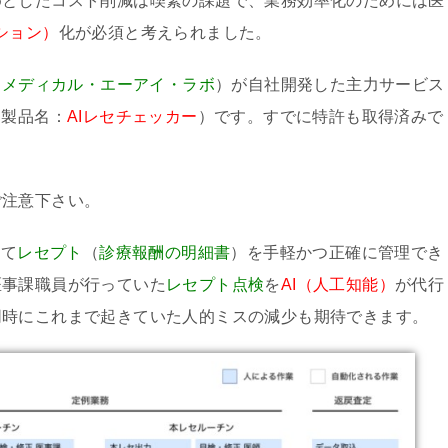
めとしたコスト削減は喫緊の課題で、業務効率化のためには医
ション）
化が必須と考えられました。
（
メディカル・エーアイ・ラボ
）が自社開発した主力サービス
（製品名：
AIレセチェッカー
）です。すでに特許も取得済みで
ご注意下さい。
して
レセプト
（
診療報酬の明細書
）を手軽かつ正確に管理でき
医事課職員が行っていた
レセプト点検
を
AI（人工知能）
が代行
同時にこれまで起きていた人的ミスの減少も期待できます。