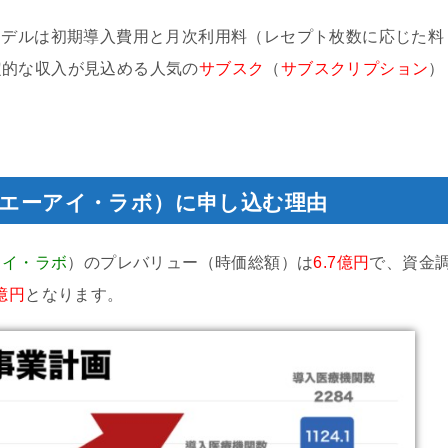
モデルは初期導入費用と月次利用料（レセプト枚数に応じた料
定的な収入が見込める人気の
サブスク
（
サブスクリプション
）
ィカル・エーアイ・ラボ）に申し込む理由
アイ・ラボ
）のプレバリュー（時価総額）は
6.7億円
で、資金
3億円
となります。