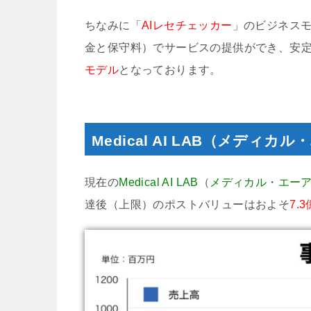
ちなみに「
AIレセチェッカー
」のビジネス
金と保守料）でサービスの提供ができ、安
モデル
となっております。
Medical AI LAB（メデ
現在の
Medical AI LAB
（
メディカル・エー
達後（上限）のポストバリューはおよそ
7.