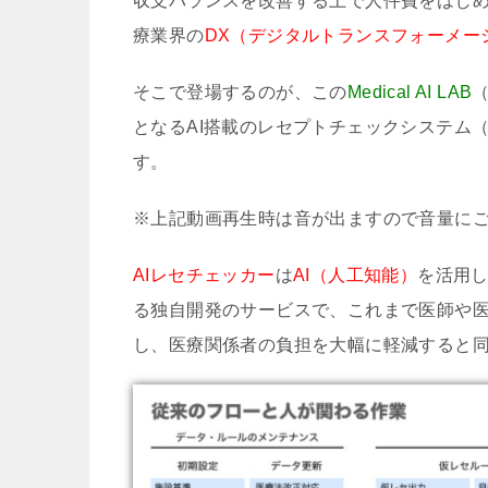
収支バランスを改善する上で人件費をはじ
療業界の
DX（デジタルトランスフォーメー
そこで登場するのが、この
Medical AI LAB
となるAI搭載のレセプトチェックシステム
す。
※上記動画再生時は音が出ますので音量に
AIレセチェッカー
は
AI（人工知能）
を活用
る独自開発のサービスで、これまで医師や
し、医療関係者の負担を大幅に軽減すると