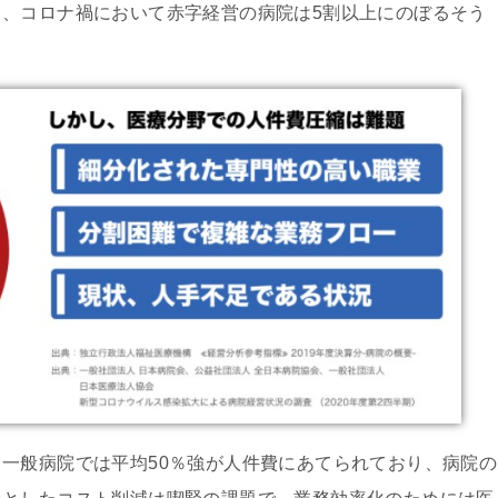
、コロナ禍において赤字経営の病院は5割以上にのぼるそう
一般病院では平均50％強が人件費にあてられており、病院の