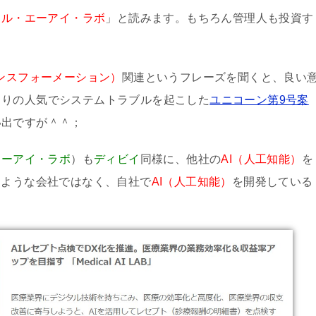
カル・エーアイ・ラボ
」と読みます。もちろん管理人も投資す
ンスフォーメーション）
関連というフレーズを聞くと、良い
まりの人気でシステムトラブルを起こした
ユニコーン第9号案
い出ですが＾＾；
エーアイ・ラボ
）も
ディビイ
同様に、他社の
AI（人工知能）
を
るような会社ではなく、自社で
AI（人工知能）
を開発している