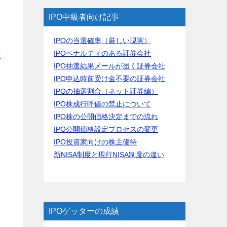
IPO中級者向け記事
IPOの当選確率（厳しい現実）
IPOペナルティのある証券会社
意
IPO抽選結果メールが届く証券会社
IPO申込時前受け金不要の証券会社
IPOの抽選割合（ネット証券編）
IPO株成行呼値の禁止について
IPO株の公開価格決定までの流れ
IPO公開価格設定プロセスの変更
IPO投資家向けの株主優待
新NISA制度と現行NISA制度の違い
IPOゲッターの成績