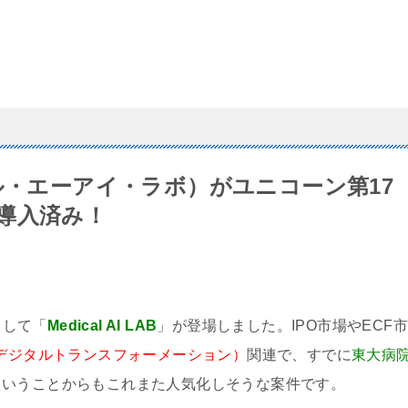
ディカル・エーアイ・ラボ）がユニコーン第17
導入済み！
として「
Medical AI LAB
」が登場しました。IPO市場やECF
（デジタルトランスフォーメーション）
関連で、すでに
東大病
ということからもこれまた人気化しそうな案件です。