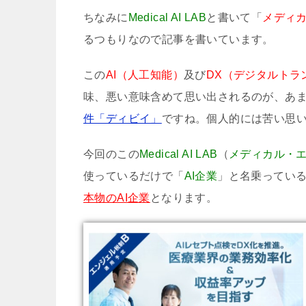
ちなみに
Medical AI LAB
と書いて「
メディ
るつもりなので記事を書いています。
この
AI（人工知能）
及び
DX（デジタルトラ
味、悪い意味含めて思い出されるのが、あ
件「ディビイ」
ですね。個人的には苦い思
今回のこの
Medical AI LAB
（
メディカル・
使っているだけで「
AI企業
」と名乗ってい
本物のAI企業
となります。