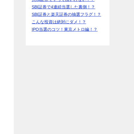
SBI証券で4連続当選した裏側！？
SBI証券と楽天証券の抽選フラグ！？
こんな投資は絶対にダメ！？
IPO当選のコツ！東京メトロ編！？