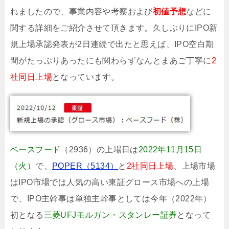
れましたので、事業内容や考察および
初値予想
などに
関する詳細をご紹介させて頂きます。久しぶりにIPO新
規上場承認発表が2日連続で出たと思えば、IPO空白期
間がたっぷりあったにも関わらずなんとまあご丁寧に
2
社同日上場
となっています。
ベースフード
（2936）の上場日は
2022年11月15日
（火）
で、
POPER（5134）
と
2社同日上場
、上場市場
はIPO市場では人気の高い東証グロース市場への上場
で、IPO主幹事は単独主幹事としては今年（2022年）
初となる
三菱UFJモルガン・スタンレー証券
となって