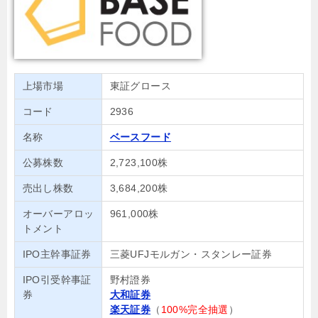
上場市場
東証グロース
コード
2936
名称
ベースフード
公募株数
2,723,100株
売出し株数
3,684,200株
オーバーアロッ
961,000株
トメント
IPO主幹事証券
三菱UFJモルガン・スタンレー証券
IPO引受幹事証
野村證券
券
大和証券
楽天証券
（
100%完全抽選
）