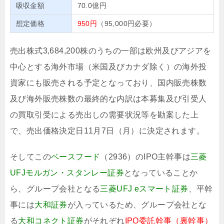
吸収金額
70.0億円
想定価格
950円
（95,000円必要）
売出株式3,684,200株のうちの一部は欧州及びアジアを
中心とする海外市場（米国及びカナダ除く）の海外投
資家にも販売される予定となっており、国内販売株数
及び海外販売株数の最終的な内訳は本募集及び引受人
の買取引受による売出しの需要状況等を勘案した上
で、売出価格決定日11月7日（月）に決定されます。
そしてこの
ベースフード
（2936）のIPO主幹事は
三菱
UFJモルガン・スタンレー証券
となっていることか
ら、グループ会社となる
三菱UFJ eスマート証券
、平幹
事には
大和証券
が入っているため、グループ会社とな
る
大和コネクト証券
がそれぞれ
IPO委託幹事（裏幹事）