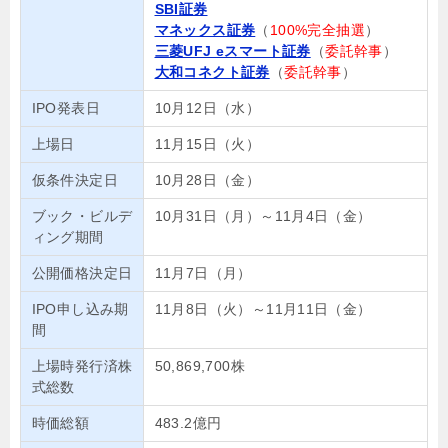
SBI証券
マネックス証券
（
100%完全抽選
）
三菱UFJ eスマート証券
（
委託幹事
）
大和コネクト証券
（
委託幹事
）
IPO発表日
10月12日（水）
上場日
11月15日（火）
仮条件決定日
10月28日（金）
ブック・ビルデ
10月31日（月）～11月4日（金）
ィング期間
公開価格決定日
11月7日（月）
IPO申し込み期
11月8日（火）～11月11日（金）
間
上場時発行済株
50,869,700株
式総数
時価総額
483.2億円