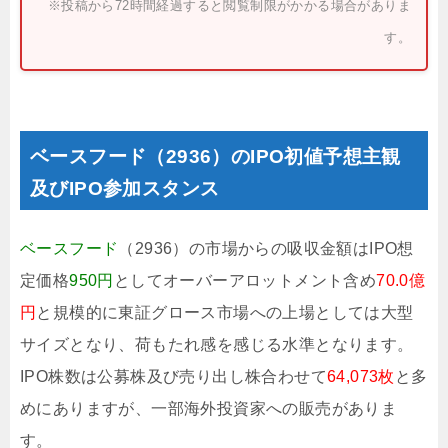
※投稿から72時間経過すると閲覧制限がかかる場合がありま
す。
ベースフード（2936）のIPO初値予想主観
及びIPO参加スタンス
ベースフード
（2936）の市場からの吸収金額はIPO想
定価格
950円
としてオーバーアロットメント含め
70.0億
円
と規模的に東証グロース市場への上場としては大型
サイズとなり、荷もたれ感を感じる水準となります。
IPO株数は公募株及び売り出し株合わせて
64,073枚
と多
めにありますが、一部海外投資家への販売がありま
す。