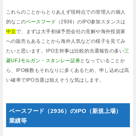
これらのことからとりあえず現時点での管理人の個人
的なこの
ベースフード
（2936）のIPO参加スタンスは
中立
で、まずは大手初値予想会社の見解や海外投資家
への販売もあることから海外人気などの様子を見てみ
たいと思います。IPO主幹事は比較的当選報告の多い
三
菱UFJモルガン・スタンレー証券
となっていることか
ら、IPO株数もそれなりに多くあるため、申し込めば高
い確率でIPO当選は狙えそうな気はします。
ベースフード（2936）のIPO（新規上場）
業績等