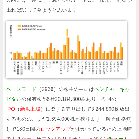
人的には一度試してみたいので、IPOに当選して利益が
出れば試してみようと思います。
ベースフード
（2936）の株主の中には
ベンチャーキャ
ピタル
の保有株が6社20,184,800株あり、今回の
IPO
（
新規上場
）に際する売り出しで3,244,800株放出
するものの、まだ1,694,000株が残ります。解除価格無
しで180日間の
ロックアップ
が掛かっているため上場時
の大きな売り圧力とはなりません。ただ
ベンチャーキ