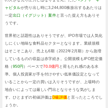
ャピタル
が売り出し時に3,244,800株放出するあたりは
一定
出口（イグジット）案件
と言った捉え方もありそ
うです。
世界初と話題性はありそうですが、IPO市場では人気化
しにくい地味な食料品セクターとなります。業績規模
はそこそこあり、売上も6期（2022年2月期）から急増
しているものの収益は赤字続き。公開規模もIPO想定価
格（
950円
）ベースで
70.0億円
と荷もたれ感のある水
準。個人投資家が手を付けやすい低単価設定となって
いることから一定の買いは入りそうですが、上場時の
地合いによっては厳しい門出となりそうな気がしま
す。ひとまずの初値評価は
D級評価
と言ったところでし
ょうか。