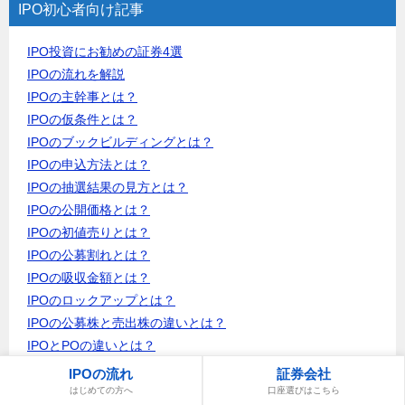
IPO初心者向け記事
IPO投資にお勧めの証券4選
IPOの流れを解説
IPOの主幹事とは？
IPOの仮条件とは？
IPOのブックビルディングとは？
IPOの申込方法とは？
IPOの抽選結果の見方とは？
IPOの公開価格とは？
IPOの初値売りとは？
IPOの公募割れとは？
IPOの吸収金額とは？
IPOのロックアップとは？
IPOの公募株と売出株の違いとは？
IPOとPOの違いとは？
立会外分売とは？
IPOの流れ
証券会社
立会外分売にお勧めの証券5選
はじめての方へ
口座選びはこちら