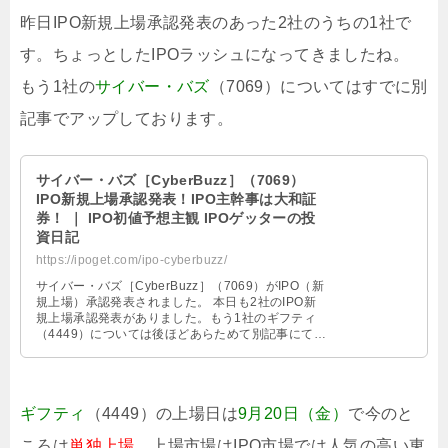
昨日IPO新規上場承認発表のあった2社のうちの1社で
す。ちょっとしたIPOラッシュになってきましたね。
もう1社の
サイバー・バズ
（7069）
についてはすでに別
記事でアップしております。
サイバー・バズ［CyberBuzz］（7069）
IPO新規上場承認発表！IPO主幹事は大和証
券！ ｜ IPO初値予想主観 IPOゲッターの投
資日記
https://ipoget.com/ipo-cyberbuzz/
サイバー・バズ［CyberBuzz］（7069）がIPO（新
規上場）承認発表されました。 本日も2社のIPO新
規上場承認発表がありました。もう1社のギフティ
（4449）については後ほどあらためて別記事にてご
紹介させて頂き …
ギフティ
（4449）の上場日は
9月20日（金）
で今のと
ころは
単独上場
、上場市場は
IPO市場では人気の高い東