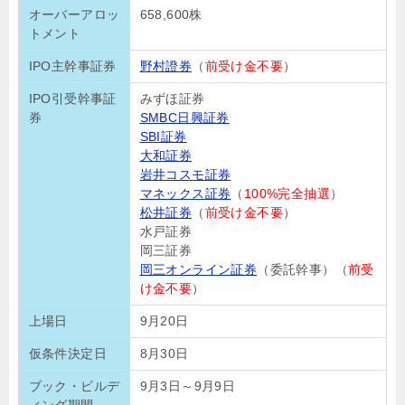
オーバーアロッ
658,600株
トメント
IPO主幹事証券
野村證券
（
前受け金不要
）
IPO引受幹事証
みずほ証券
券
SMBC日興証券
SBI証券
大和証券
岩井コスモ証券
マネックス証券
（
100%完全抽選
）
松井証券
（
前受け金不要
）
水戸証券
岡三証券
岡三オンライン証券
（委託幹事）（
前受
け金不要
）
上場日
9月20日
仮条件決定日
8月30日
ブック・ビルデ
9月3日～9月9日
ィング期間