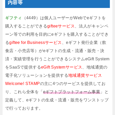
内容等
ギフティ
（4449）は個人ユーザーがWebでeギフトを
購入することができる
gifteeサービス
、法人がキャンペ
ーン等での利用を目的にeギフトを購入することができ
る
giftee for Businessサービス
、eギフト発行企業（飲
食店・小売店等）がeギフトの生成・流通・販売・決
済・実績管理を行うことができるシステムeGift System
をSaaSで提供する
eGift Systemサービス
、地域通貨の
電子化ソリューションを提供する
地域通貨サービス
Welcome! STAMP
の主に4つのサービスを提供してお
り、これら全体を「
eギフトプラットフォーム事業
」と
定義して、eギフトの生成・流通・販売をワンストップ
で行っております。