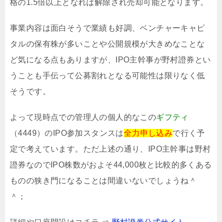
格の1.5倍以上となれば解除され売却可能となります。
事業内容は面白そうで業績も好調、ベンチャーキャピ
タルの保有株が多いことや公開規模が大きめなことな
ど気になる点もありますが、IPO主幹事が野村證券とい
うことも手伝って公募割れとなる可能性は限りなく低
そうです。
よって現時点での管理人の個人的なこの
ギフティ
（4449）のIPO参加スタンスは
全力申し込み
で行く予
定で考えています。ただ上述の通り、IPO主幹事は野村
證券なのでIPO株数がおよそ44,000枚と比較的多くある
ものの狭き門になることは間違いないでしょうね＾
＾；