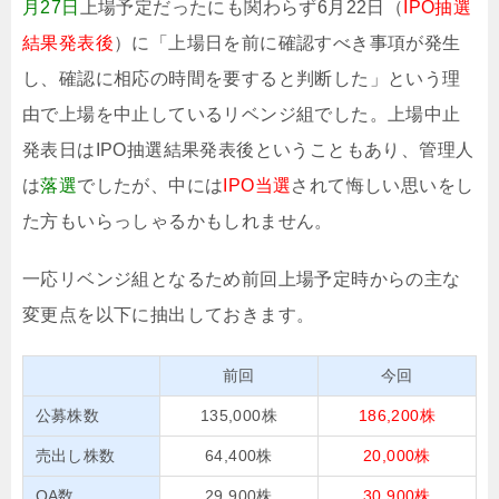
月27日
上場予定だったにも関わらず6月22日（
IPO抽選
結果発表後
）に「上場日を前に確認すべき事項が発生
し、確認に相応の時間を要すると判断した」という理
由で上場を中止しているリベンジ組でした。上場中止
発表日はIPO抽選結果発表後ということもあり、管理人
は
落選
でしたが、中には
IPO当選
されて悔しい思いをし
た方もいらっしゃるかもしれません。
一応リベンジ組となるため前回上場予定時からの主な
変更点を以下に抽出しておきます。
前回
今回
公募株数
135,000株
186,200株
売出し株数
64,400株
20,000株
OA数
29,900株
30,900株