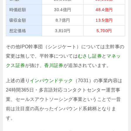
時価総額
30.4億円
48.4億円
吸収金額
8.7億円
13.5億円
想定価格
3,810円
5,700円
その他IPO幹事団（シンジケート）については主幹事の
変更は無しで、平幹事については
むさし証券
と
マネッ
クス証券
が抜け、
香川証券
が追加されています。
上述の通り
インバウンドテック
（7031）の事業内容は
24時間365日・多言語対応コンタクトセンター運営事
業、セールスアウトソーシング事業ということで一昔
前は注目度の高かったインバウンド系銘柄となりま
す。