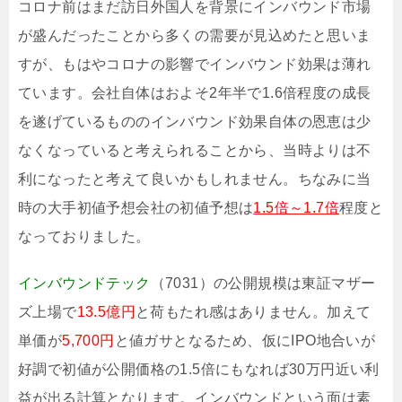
コロナ前はまだ訪日外国人を背景にインバウンド市場
が盛んだったことから多くの需要が見込めたと思いま
すが、もはやコロナの影響でインバウンド効果は薄れ
ています。会社自体はおよそ2年半で1.6倍程度の成長
を遂げているもののインバウンド効果自体の恩恵は少
なくなっていると考えられることから、当時よりは不
利になったと考えて良いかもしれません。ちなみに当
時の大手初値予想会社の初値予想は
1.5倍～1.7倍
程度と
なっておりました。
インバウンドテック
（7031）の公開規模は東証マザー
ズ上場で
13.5億円
と荷もたれ感はありません。加えて
単価が
5,700円
と値ガサとなるため、仮にIPO地合いが
好調で初値が公開価格の1.5倍にもなれば30万円近い利
益が出る計算となります。インバウンドという面は素