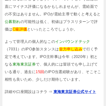
直にマイナス評価になるかもしれませんが、需給面で
の不安はありません。IPOが需給主導で動くと考えると
公募割れ
の可能性は低く、初値はプラスリターンで評
価は
C級評価
といったところでしょうか。
よって管理人の個人的なこの
インバウンドテック
（7031）のIPO参加スタンスは
全力申し込み
で行く予
定で考えています。IPO主幹事は今年（2020年）初と
なる
東海東京証券
で、個人的には冒頭でも申し上げて
いる通り、過去に
15回
のIPO当選経験があり、そこそこ
相性も良いため、少しだけ期待しています。
詳細や口座開設はコチラ ⇒
東海東京証券公式サイト