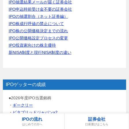
IPO抽選結果メールが届く証券会社
IPO申込時前受け金不要の証券会社
IPOの抽選割合（ネット証券編）
IPO株成行呼値の禁止について
IPO株の公開価格決定までの流れ
IPO公開価格設定プロセスの変更
IPO投資家向けの株主優待
新NISA制度と現行NISA制度の違い
IPOゲッターの成績
●2026年度IPO当選銘柄
・
ギークリー
・
ビタブリッドジャパン×2
IPOの流れ
証券会社
・
GO×4
はじめての方へ
口座選びはこちら
・
ネイス