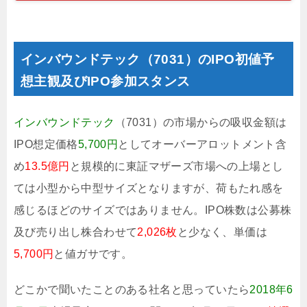
インバウンドテック（7031）のIPO初値予
想主観及びIPO参加スタンス
インバウンドテック
（7031）の市場からの吸収金額は
IPO想定価格
5,700円
としてオーバーアロットメント含
め
13.5億円
と規模的に東証マザーズ市場への上場とし
ては小型から中型サイズとなりますが、荷もたれ感を
感じるほどのサイズではありません。IPO株数は公募株
及び売り出し株合わせて
2,026枚
と少なく、単価は
5,700円
と値ガサです。
どこかで聞いたことのある社名と思っていたら
2018年6