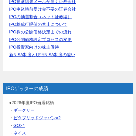
IPO抽選結果メールが届く証券会社
IPO申込時前受け金不要の証券会社
IPOの抽選割合（ネット証券編）
IPO株成行呼値の禁止について
IPO株の公開価格決定までの流れ
IPO公開価格設定プロセスの変更
IPO投資家向けの株主優待
新NISA制度と現行NISA制度の違い
IPOゲッターの成績
●2026年度IPO当選銘柄
・
ギークリー
・
ビタブリッドジャパン×2
・
GO×4
・
ネイス