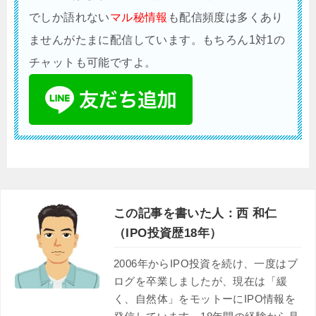
でしか語れない
マル秘情報
も配信頻度は多くあり
ませんがたまに配信しています。もちろん1対1の
チャットも可能ですよ。
この記事を書いた人：西 和仁
（IPO投資歴18年）
2006年からIPO投資を続け、一度はブ
ログを卒業しましたが、現在は「緩
く、自然体」をモットーにIPO情報を