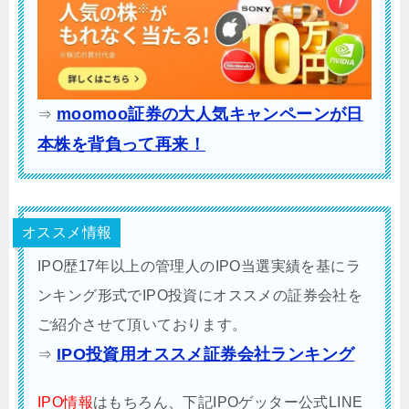
moomoo証券の大人気キャンペーンが日
⇒
本株を背負って再来！
オススメ情報
IPO歴17年以上の管理人のIPO当選実績を基にラ
ンキング形式でIPO投資にオススメの証券会社を
ご紹介させて頂いております。
IPO投資用オススメ証券会社ランキング
⇒
IPO情報
はもちろん、下記IPOゲッター公式LINE