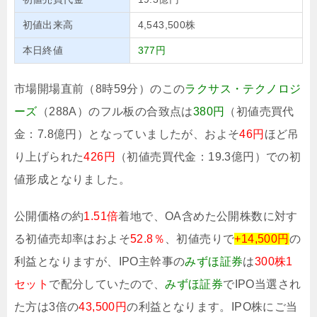
初値出来高
4,543,500株
本日終値
377円
市場開場直前（8時59分）のこの
ラクサス・テクノロジ
ーズ
（288A）のフル板の合致点は
380円
（初値売買代
金：7.8億円）となっていましたが、およそ
46円
ほど吊
り上げられた
426円
（初値売買代金：19.3億円）での初
値形成となりました。
公開価格の約
1.51倍
着地で、OA含めた公開株数に対す
る初値売却率はおよそ
52.8％
、初値売りで
+14,500円
の
利益となりますが、IPO主幹事の
みずほ証券
は
300株1
セット
で配分していたので、
みずほ証券
でIPO当選され
た方は3倍の
43,500円
の利益となります。IPO株にご当