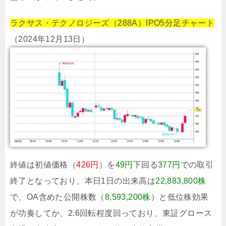
ラクサス・テクノロジーズ（288A）IPO5分足チャート
（2024年12月13日）
終値は初値価格（
426円
）を
49円
下回る
377円
での取引
終了となっており、本日1日の出来高は
22,883,800株
で、OA含めた公開株数（
8,593,200株
）と低位株効果
が功奏してか、2.6回転程度回っており、東証グロース