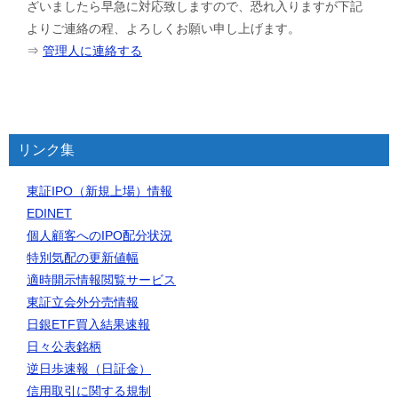
ざいましたら早急に対応致しますので、恐れ入りますが下記
よりご連絡の程、よろしくお願い申し上げます。
⇒
管理人に連絡する
リンク集
東証IPO（新規上場）情報
EDINET
個人顧客へのIPO配分状況
特別気配の更新値幅
適時開示情報閲覧サービス
東証立会外分売情報
日銀ETF買入結果速報
日々公表銘柄
逆日歩速報（日証金）
信用取引に関する規制