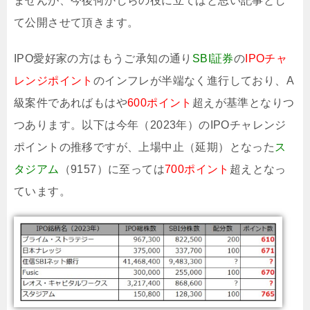
ませんが、今後何かしらの役に立てばと思い記事とし
て公開させて頂きます。
IPO愛好家の方はもうご承知の通り
SBI証券
の
IPOチャ
レンジポイント
のインフレが半端なく進行しており、A
級案件であればもはや
600ポイント
超えが基準となりつ
つあります。以下は今年（2023年）のIPOチャレンジ
ポイントの推移ですが、上場中止（延期）となった
ス
タジアム
（9157）に至っては
700ポイント
超えとなっ
ています。