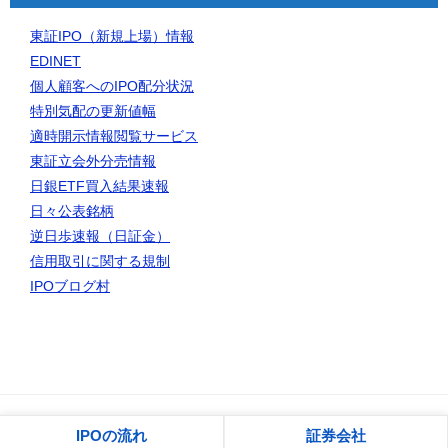
東証IPO（新規上場）情報
EDINET
個人顧客へのIPO配分状況
特別気配の更新値幅
適時開示情報閲覧サービス
東証立会外分売情報
日銀ETF買入結果速報
日々公表銘柄
逆日歩速報（日証金）
信用取引に関する規制
IPOブログ村
© 2006 IPO初値予想一覧｜IPOゲッターの投資日記
IPOの流れ
証券会社