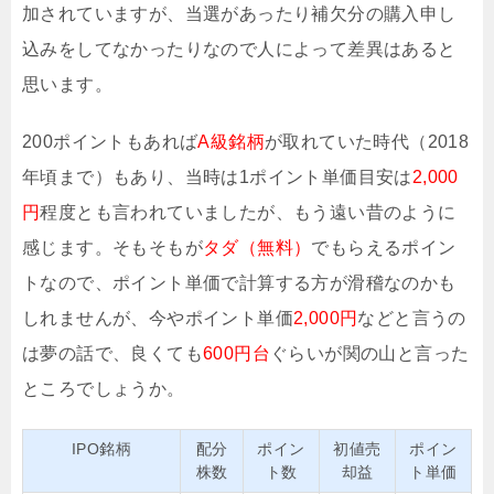
加されていますが、当選があったり補欠分の購入申し
込みをしてなかったりなので人によって差異はあると
思います。
200ポイントもあれば
A級銘柄
が取れていた時代（2018
年頃まで）もあり、当時は1ポイント単価目安は
2,000
円
程度とも言われていましたが、もう遠い昔のように
感じます。そもそもが
タダ（無料）
でもらえるポイン
トなので、ポイント単価で計算する方が滑稽なのかも
しれませんが、今やポイント単価
2,000円
などと言うの
は夢の話で、良くても
600円台
ぐらいが関の山と言った
ところでしょうか。
IPO銘柄
配分
ポイン
初値売
ポイン
株数
ト数
却益
ト単価