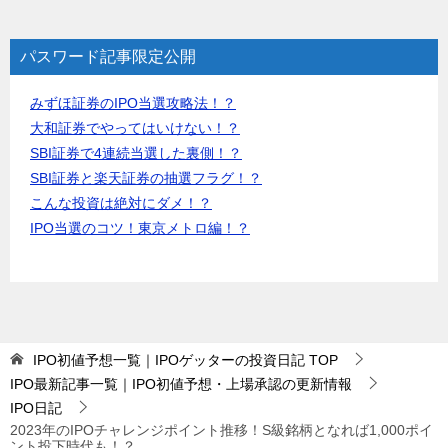
パスワード記事限定公開
みずほ証券のIPO当選攻略法！？
大和証券でやってはいけない！？
SBI証券で4連続当選した裏側！？
SBI証券と楽天証券の抽選フラグ！？
こんな投資は絶対にダメ！？
IPO当選のコツ！東京メトロ編！？
IPO初値予想一覧｜IPOゲッターの投資日記
TOP
IPO最新記事一覧｜IPO初値予想・上場承認の更新情報
IPO日記
2023年のIPOチャレンジポイント推移！S級銘柄となれば1,000ポイ
ント投下時代も！？