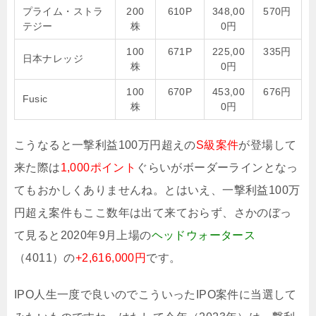
プライム・ストラ
200
610P
348,00
570円
テジー
株
0円
100
671P
225,00
335円
日本ナレッジ
株
0円
100
670P
453,00
676円
Fusic
株
0円
こうなると一撃利益100万円超えの
S級案件
が登場して
来た際は
1,000ポイント
ぐらいがボーダーラインとなっ
てもおかしくありませんね。とはいえ、一撃利益100万
円超え案件もここ数年は出て来ておらず、さかのぼっ
て見ると2020年9月上場の
ヘッドウォータース
（4011）の
+2,616,000円
です。
IPO人生一度で良いのでこういったIPO案件に当選して