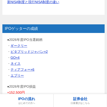
新NISA制度と現行NISA制度の違い
IPOゲッターの成績
●2026年度IPO当選銘柄
・
ギークリー
・
ビタブリッドジャパン×2
・
GO×4
・
ネイス
・
ティアフォー×6
・
エブリー
●2026年度IPO損益
+152,500円
（手数料及び税金考慮せず）
IPOの流れ
証券会社
はじめての方へ
口座選びはこちら