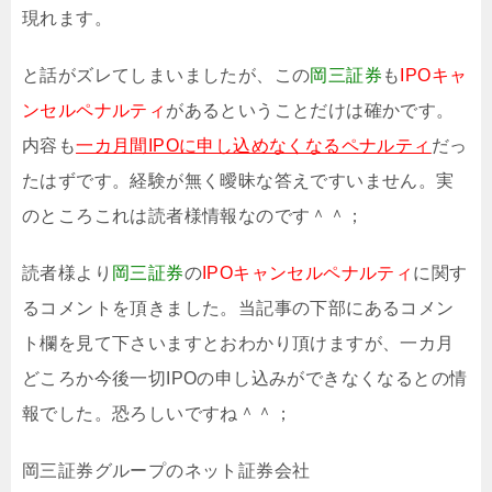
現れます。
と話がズレてしまいましたが、この
岡三証券
も
IPOキャ
ンセルペナルティ
があるということだけは確かです。
内容も
一カ月間IPOに申し込めなくなるペナルティ
だっ
たはずです。経験が無く曖昧な答えですいません。実
のところこれは読者様情報なのです＾＾；
読者様より
岡三証券
の
IPOキャンセルペナルティ
に関す
るコメントを頂きました。当記事の下部にあるコメン
ト欄を見て下さいますとおわかり頂けますが、一カ月
どころか今後一切IPOの申し込みができなくなるとの情
報でした。恐ろしいですね＾＾；
岡三証券グループのネット証券会社