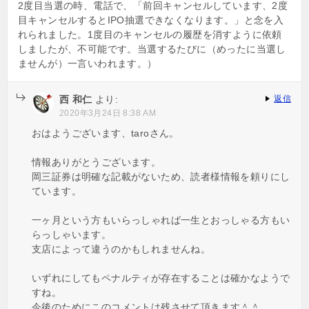
2度目当選の時、電話で、「前回キャンセルしています、2度
目キャンセルするとIPO抽選できなくなります。」と念を入
れられました。1度目のキャンセルの履歴を消すように依頼
しましたが、不可能です。当選するたびに（めったに当選し
ませんが）一言いわれます。）
西 和仁
より:
返信
2020年3月24日 8:38 AM
おはようございます、taroさん。
情報ありがとうございます。
岡三証券は明確な記載がないため、読者様情報を頼りにし
ています。
一ヶ月という方もいらっしゃれば一生とおっしゃる方もい
らっしゃいます。
支店によって違うのかもしれませんね。
いずれにしてもペナルティが存在することは確かなようで
すね。
今後のためにこのコメントは残させて頂きます＾＾