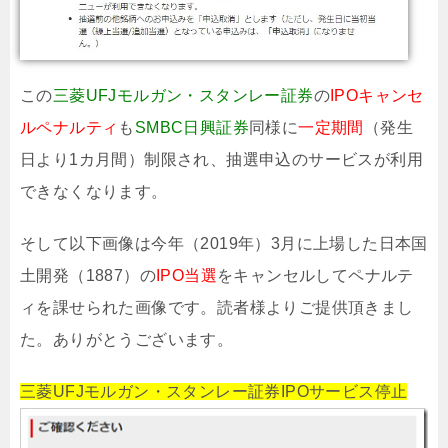
この
三菱UFJモルガン・スタンレー証券
の
IPOキャンセ
ルペナルティ
も
SMBC日興証券
同様に
一定期間
（発生
日より1カ月間）制限され、抽選申込のサービスが利用
できなくなります。
そして以下画像は今年（2019年）3月に上場した日本国
土開発（1887）の
IPO当選
をキャンセルしてペナルテ
ィを課せられた画像です。読者様よりご提供頂きまし
た。ありがとうございます。
三菱UFJモルガン・スタンレー証券IPOサービス停止