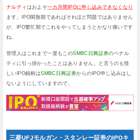
ナルティ
はおよそ
一カ月間IPOに申し込みできなくなり
ます。IPO閑散期であればそれほど問題ではありません
が、IPO繁忙期でこれをやってしまうとかなり痛いです
ね。
管理人はこれまで一度もこの
SMBC日興証券
のペナル
ティに引っ掛かったことはありません。と言うのも怪
しいIPO銘柄は
SMBC日興証券
からのIPO申し込みはし
ないようにしていますので。
三菱UFJモルガン・スタンレー証券のIPOキ