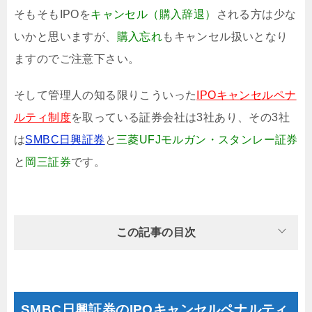
そもそもIPOを
キャンセル（購入辞退）
される方は少な
いかと思いますが、
購入忘れ
もキャンセル扱いとなり
ますのでご注意下さい。
そして管理人の知る限りこういった
IPOキャンセルペナ
ルティ制度
を取っている証券会社は3社あり、その3社
は
SMBC日興証券
と
三菱UFJモルガン・スタンレー証券
と
岡三証券
です。
この記事の目次
SMBC日興証券のIPOキャンセルペナルティ