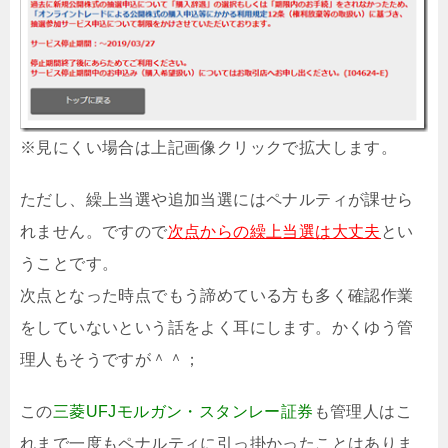
※見にくい場合は上記画像クリックで拡大します。
ただし、繰上当選や追加当選にはペナルティが課せら
れません。ですので
次点からの繰上当選は大丈夫
とい
うことです。
次点となった時点でもう諦めている方も多く確認作業
をしていないという話をよく耳にします。かくゆう管
理人もそうですが＾＾；
この
三菱UFJモルガン・スタンレー証券
も管理人はこ
れまで一度もペナルティに引っ掛かったことはありま