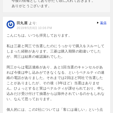
今後の情報としてありがたく頭に入れておきます。
ありがとうございます。
田丸屋
より:
返信
2019年5月8日 10:06 PM
こんにちは。いつも拝見しております。
私は三菱と岡三で当選したのにうっかりで購入をスルーして
しまった経験があります。三菱は購入期限の勘違いでした
が、岡三は結果の確認漏れでした。
岡三からは電話連絡があり、あと1回当選のキャンセルがあ
れば今後は申し込みができなくなる、というペナルティの連
絡の電話がありました。それまでは2回ほど同社で当選した
ことがありましたが、その後（3年ほど）当選はありませ
ん。ひょっとすると実はペナルティが課せられており、申し
込みだけ受け付けて抽選からは除外されているのかもしれな
い、なんて思っております。
個人的には、この2社については「客には厳しい」という点