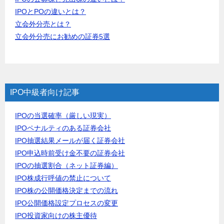
IPOとPOの違いとは？
立会外分売とは？
立会外分売にお勧めの証券5選
IPO中級者向け記事
IPOの当選確率（厳しい現実）
IPOペナルティのある証券会社
IPO抽選結果メールが届く証券会社
IPO申込時前受け金不要の証券会社
IPOの抽選割合（ネット証券編）
IPO株成行呼値の禁止について
IPO株の公開価格決定までの流れ
IPO公開価格設定プロセスの変更
IPO投資家向けの株主優待