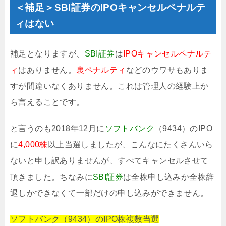
＜補足＞SBI証券のIPOキャンセルペナルテ
ィはない
補足となりますが、
SBI証券
は
IPOキャンセルペナルテ
ィ
はありません。
裏ペナルティ
などのウワサもありま
すが間違いなくありません。これは管理人の経験上か
ら言えることです。
と言うのも2018年12月に
ソフトバンク
（9434）のIPO
に
4,000株
以上当選しましたが、こんなにたくさんいら
ないと申し訳ありませんが、すべてキャンセルさせて
頂きました。ちなみに
SBI証券
は全株申し込みか全株辞
退しかできなくて一部だけの申し込みができません。
ソフトバンク（9434）のIPO株複数当選