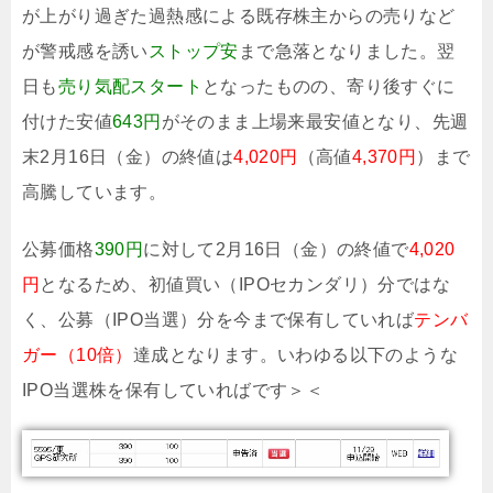
が上がり過ぎた過熱感による既存株主からの売りなど
が警戒感を誘い
ストップ安
まで急落となりました。翌
日も
売り気配スタート
となったものの、寄り後すぐに
付けた安値
643円
がそのまま上場来最安値となり、先週
末2月16日（金）の終値は
4,020円
（高値
4,370円
）まで
高騰しています。
公募価格
390円
に対して2月16日（金）の終値で
4,020
円
となるため、初値買い（IPOセカンダリ）分ではな
く、公募（IPO当選）分を今まで保有していれば
テンバ
ガー（10倍）
達成となります。いわゆる以下のような
IPO当選株を保有していればです＞＜