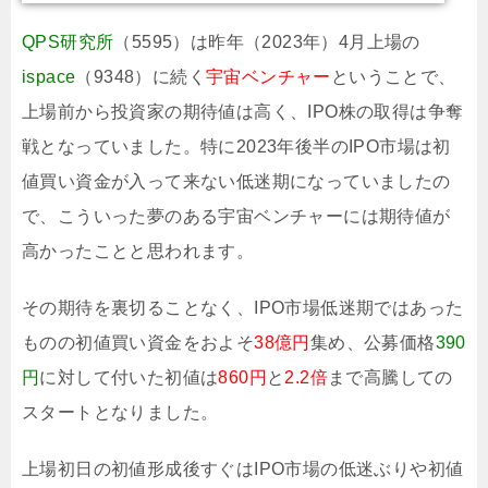
QPS研究所
（5595）は昨年（2023年）4月上場の
ispace
（9348）に続く
宇宙ベンチャー
ということで、
上場前から投資家の期待値は高く、IPO株の取得は争奪
戦となっていました。特に2023年後半のIPO市場は初
値買い資金が入って来ない低迷期になっていましたの
で、こういった夢のある宇宙ベンチャーには期待値が
高かったことと思われます。
その期待を裏切ることなく、IPO市場低迷期ではあった
ものの初値買い資金をおよそ
38億円
集め、公募価格
390
円
に対して付いた初値は
860円
と
2.2倍
まで高騰しての
スタートとなりました。
上場初日の初値形成後すぐはIPO市場の低迷ぶりや初値