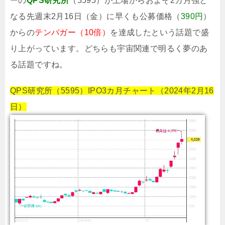
ーの
QPS研究所
（5595）が上場からおよそ2カ月強と
なる先週末2月16日（金）に早くも公募価格（
390円
）
からの
テンバガー（10倍）
を達成したという話題で盛
り上がっています。どちらも宇宙関連で明るく夢のあ
る話題ですね。
QPS研究所（5595）IPO3カ月チャート（2024年2月16
日）