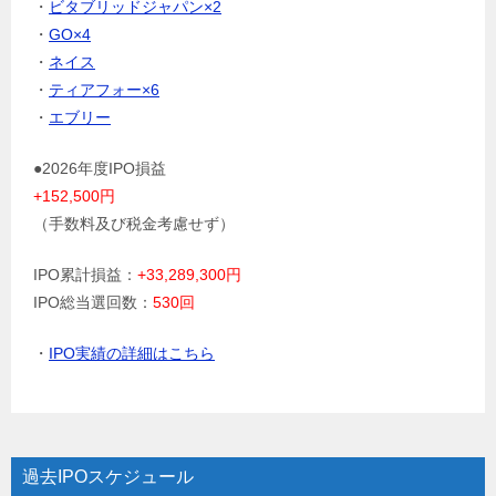
・
ビタブリッドジャパン×2
・
GO×4
・
ネイス
・
ティアフォー×6
・
エブリー
●2026年度IPO損益
+152,500円
（手数料及び税金考慮せず）
IPO累計損益：
+33,289,300円
IPO総当選回数：
530回
・
IPO実績の詳細はこちら
過去IPOスケジュール