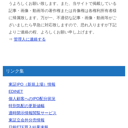
うよろしくお願い致します。また、当サイトで掲載している
記事・画像・動画等の著作権または肖像権は各権利所有者様
に帰属致します。万が一、不適切な記事・画像・動画等がご
ざいましたら早急に対応致しますので、恐れ入りますが下記
よりご連絡の程、よろしくお願い申し上げます。
⇒
管理人に連絡する
リンク集
東証IPO（新規上場）情報
EDINET
個人顧客へのIPO配分状況
特別気配の更新値幅
適時開示情報閲覧サービス
東証立会外分売情報
日銀ETF買入結果速報