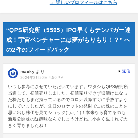
→ 詳しいプロフィールはこちら
“QPS研究所（5595）IPO早くもテンバガー達
成！宇宙ベンチャーには夢がもりもり！？” へ
の2件のフィードバック
macky
より:
返信
2024年2月20日 4:50 PM
いつも参考にさせていただいています。ワタシもQPS研究所
当選して、初値売りしました。初値売りできず塩漬けになっ
た株たちもまだ持っているのでコロナ以降すぐに手放すよう
にしていましたが、先日のロケットの発射でこの株のことを
思い出し株価を見てショック(´;ω;｀)！本来なら育てるのも
新規公開株の醍醐味なんでしょうけどね…小さく生まれて大
きく育ちましたね！