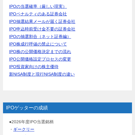
IPOの当選確率（厳しい現実）
IPOペナルティのある証券会社
IPO抽選結果メールが届く証券会社
IPO申込時前受け金不要の証券会社
IPOの抽選割合（ネット証券編）
IPO株成行呼値の禁止について
IPO株の公開価格決定までの流れ
IPO公開価格設定プロセスの変更
IPO投資家向けの株主優待
新NISA制度と現行NISA制度の違い
IPOゲッターの成績
●2026年度IPO当選銘柄
・
ギークリー