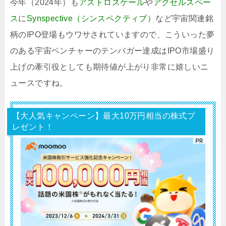
今年（2024年）も
アストロスケール
や
アクセルスペー
ス
に
Synspective（シンスペクティブ）
など宇宙関連銘
柄のIPO登場もウワサされていますので、こういった夢
のある宇宙ベンチャーのテンバガー達成はIPO市場盛り
上げの牽引役としても期待値が上がり非常に嬉しいニ
ュースですね。
【大人気キャンペーン】最大10万円相当の株式プ
レゼント！