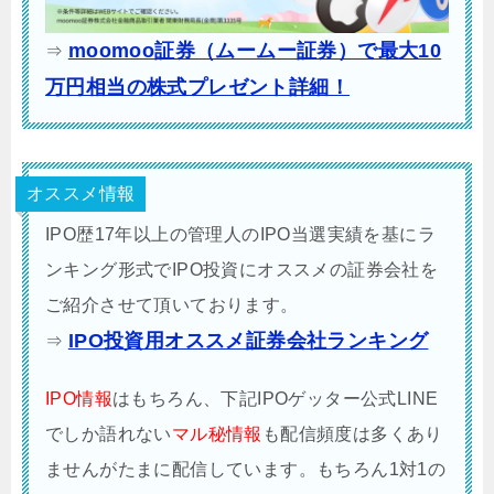
moomoo証券（ムームー証券）で最大10
⇒
万円相当の株式プレゼント詳細！
オススメ情報
IPO歴17年以上の管理人のIPO当選実績を基にラ
ンキング形式でIPO投資にオススメの証券会社を
ご紹介させて頂いております。
IPO投資用オススメ証券会社ランキング
⇒
IPO情報
はもちろん、下記IPOゲッター公式LINE
でしか語れない
マル秘情報
も配信頻度は多くあり
ませんがたまに配信しています。もちろん1対1の