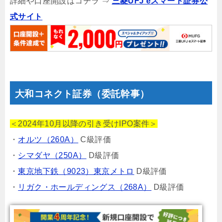
詳細や口座開設はコチラ ⇒
三菱UFJ eスマート証券公
式サイト
大和コネクト証券（委託幹事）
＜2024年10月以降の引き受けIPO案件＞
・
オルツ（260A）
C級評価
・
シマダヤ（250A）
D級評価
・
東京地下鉄（9023）東京メトロ
D級評価
・
リガク・ホールディングス（268A）
D級評価