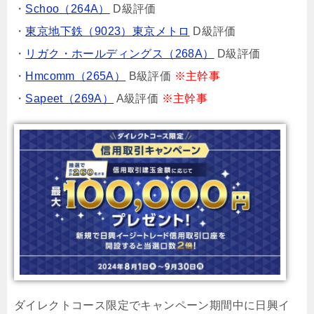
・
Schoo（264A）
D級評価
・
東京地下鉄（9023）東京メトロ
D級評価
・
リガク・ホールディングス（268A）
D級評価
・
Hmcomm（265A）
B級評価
※主幹事
・
Sapeet（269A）
A級評価
※主幹事
ダイレクトコース限定でキャンペーン期間中に日興イ