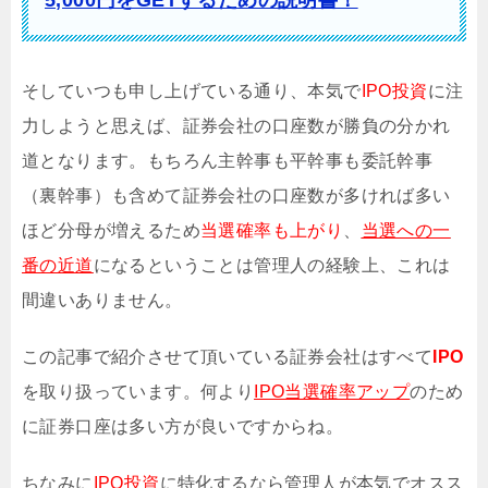
そしていつも申し上げている通り、本気で
IPO投資
に注
力しようと思えば、証券会社の口座数が勝負の分かれ
道となります。もちろん主幹事も平幹事も委託幹事
（裏幹事）も含めて証券会社の口座数が多ければ多い
ほど分母が増えるため
当選確率も上がり
、
当選への一
番の近道
になるということは管理人の経験上、これは
間違いありません。
この記事で紹介させて頂いている証券会社はすべて
IPO
を取り扱っています。何より
IPO当選確率アップ
のため
に証券口座は多い方が良いですからね。
ちなみに
IPO投資
に特化するなら管理人が本気でオスス