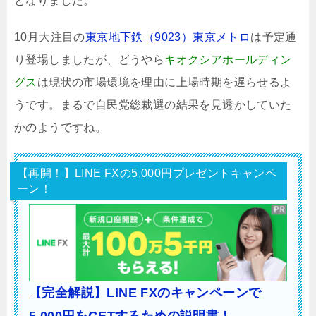
となりました。
10月大注目の
東京地下鉄（9023）東京メトロ
は予定通
り登場しましたが、どうやら
キオクシアホールディン
グス
は現状の市場環境を理由に上場時期を遅らせるよ
うです。まるで自民党総裁選の結果を見透かしていた
かのようですね。
【再開！】LINE FXの5,000円プレゼントキャンペ
ーン！
【完全解説】LINE FXのキャンペーンで
5,000円をGETするための説明書！