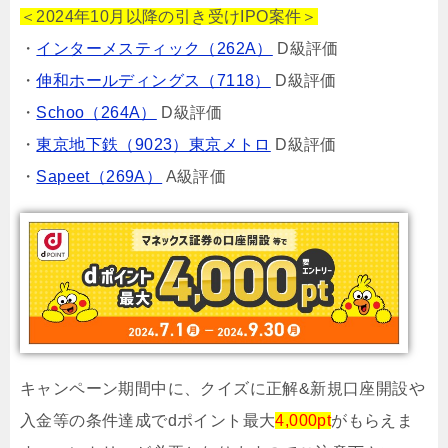
＜2024年10月以降の引き受けIPO案件＞
・
インターメスティック（262A）
D級評価
・
伸和ホールディングス（7118）
D級評価
・
Schoo（264A）
D級評価
・
東京地下鉄（9023）東京メトロ
D級評価
・
Sapeet（269A）
A級評価
キャンペーン期間中に、クイズに正解&新規口座開設や
入金等の条件達成でdポイント最大
4,000pt
がもらえま