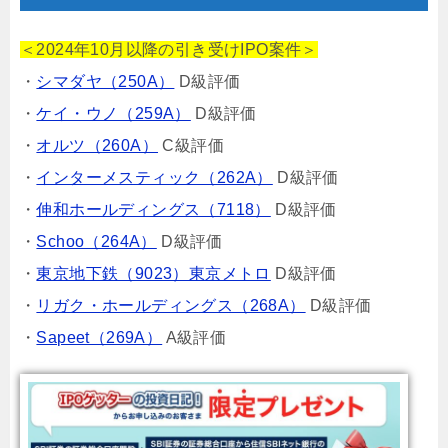
＜2024年10月以降の引き受けIPO案件＞
・
シマダヤ（250A）
D級評価
・
ケイ・ウノ（259A）
D級評価
・
オルツ（260A）
C級評価
・
インターメスティック（262A）
D級評価
・
伸和ホールディングス（7118）
D級評価
・
Schoo（264A）
D級評価
・
東京地下鉄（9023）東京メトロ
D級評価
・
リガク・ホールディングス（268A）
D級評価
・
Sapeet（269A）
A級評価