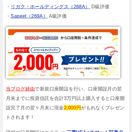
・
リガク・ホールディングス（268A）
D級評価
・
Sapeet（269A）
A級評価
当ブログ経由
で新規口座開設を行い、口座開設月の翌
月末までに投資信託を合計3万円以上購入すると口座開
設完了月の翌々月末に現金
2,000円
がもれなくプレゼン
トされます！