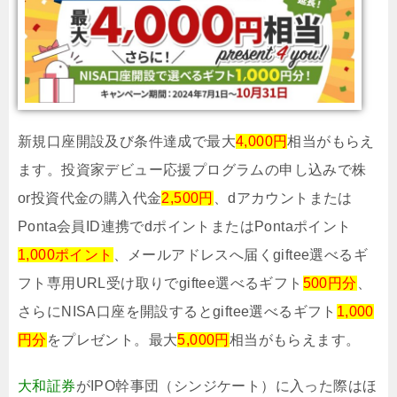
新規口座開設及び条件達成で最大
4,000円
相当がもらえ
ます。投資家デビュー応援プログラムの申し込みで株
or投資代金の購入代金
2,500円
、dアカウントまたは
Ponta会員ID連携でdポイントまたはPontaポイント
1,000ポイント
、メールアドレスへ届くgiftee選べるギ
フト専用URL受け取りでgiftee選べるギフト
500円分
、
さらにNISA口座を開設するとgiftee選べるギフト
1,000
円分
をプレゼント。最大
5,000円
相当がもらえます。
大和証券
がIPO幹事団（シンジケート）に入った際はほ