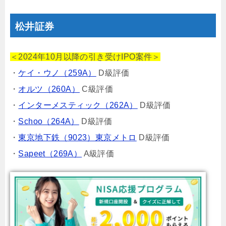
松井証券
＜2024年10月以降の引き受けIPO案件＞
・
ケイ・ウノ（259A）
D級評価
・
オルツ（260A）
C級評価
・
インターメスティック（262A）
D級評価
・
Schoo（264A）
D級評価
・
東京地下鉄（9023）東京メトロ
D級評価
・
Sapeet（269A）
A級評価