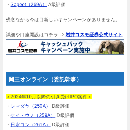
・
Sapeet（269A）
A級評価
残念ながら今は目新しいキャンペーンがありません。
詳細や口座開設はコチラ ⇒
岩井コスモ証券公式サイト
岡三オンライン（委託幹事）
＜2024年10月以降の引き受けIPO案件＞
・
シマダヤ（250A）
D級評価
・
ケイ・ウノ（259A）
D級評価
・
日水コン（261A）
D級評価