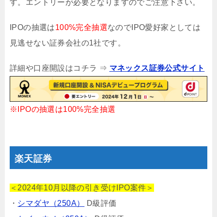
す。エントリーが必要となりますのでご注意下さい。
IPOの抽選は
100%完全抽選
なのでIPO愛好家としては
見逃せない証券会社の1社です。
詳細や口座開設はコチラ ⇒
マネックス証券公式サイト
※IPOの抽選は100%完全抽選
楽天証券
＜2024年10月以降の引き受けIPO案件＞
・
シマダヤ（250A）
D級評価