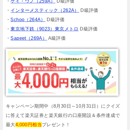
・
ケイ・ウノ（259A）
D級評価
・
インターメスティック（262A）
D級評価
・
Schoo（264A）
D級評価
・
東京地下鉄（9023）東京メトロ
D級評価
・
Sapeet（269A）
A級評価
キャンペーン期間中（8月30日～10月31日）にクイズ
に答えて楽天証券と楽天銀行の口座開設＆条件達成で
最大
4,000円相当
プレゼント！