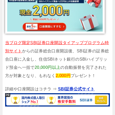
当ブログ限定SBI証券口座開設タイアッププログラム特
別サイト
からの証券総合口座開設後、SBI証券の証券総
合口座に入金し、住信SBIネット銀行のSBIハイブリッ
ド預金へ一括で
20,000円以上
の自動振替を完了された
方が対象となり、もれなく
2,000円
プレゼント！
詳細や口座開設はコチラ ⇒
SBI証券公式サイト