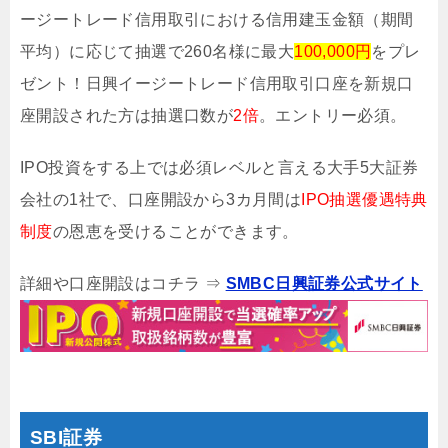
ージートレード信用取引における信用建玉金額（期間
平均）に応じて抽選で260名様に最大
100,000円
をプレ
ゼント！日興イージートレード信用取引口座を新規口
座開設された方は抽選口数が
2倍
。エントリー必須。
IPO投資をする上では必須レベルと言える大手5大証券
会社の1社で、口座開設から3カ月間は
IPO抽選優遇特典
制度
の恩恵を受けることができます。
詳細や口座開設はコチラ ⇒
SMBC日興証券公式サイト
SBI証券