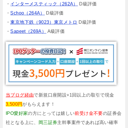
・
インターメスティック（262A）
D級評価
・
Schoo（264A）
D級評価
・
東京地下鉄（9023）東京メトロ
D級評価
・
Sapeet（269A）
A級評価
当ブログ経由
で新規口座開設+1回以上の取引で現金
3,500円
がもらえます！
IPO愛好家
の方にとっては嬉しい
前受け金不要
の証券会
社となる上に、
岡三証券
主幹事案件であれば高い確率