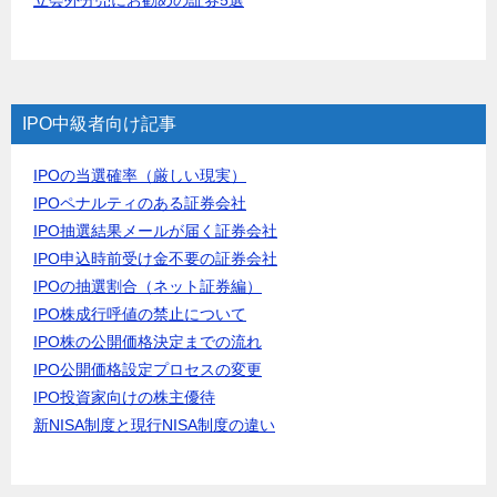
IPO中級者向け記事
IPOの当選確率（厳しい現実）
IPOペナルティのある証券会社
IPO抽選結果メールが届く証券会社
IPO申込時前受け金不要の証券会社
IPOの抽選割合（ネット証券編）
IPO株成行呼値の禁止について
IPO株の公開価格決定までの流れ
IPO公開価格設定プロセスの変更
IPO投資家向けの株主優待
新NISA制度と現行NISA制度の違い