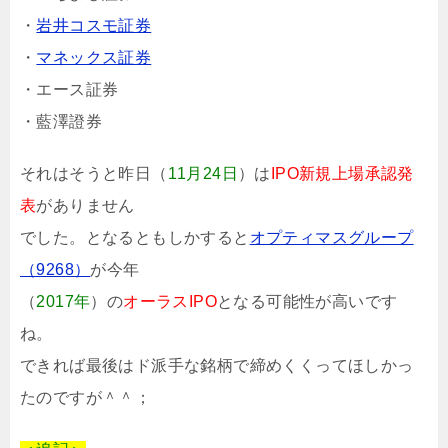
・
岩井コスモ証券
・
マネックス証券
・エース証券
・藍澤證券
それはそうと昨日（
11月24日
）は
IPO新規上場承認発
表
がありません
でした。となるともしかすると
オプティマスグループ
（9268）
が今年
（
2017年
）の
オーラスIPO
となる可能性が高いです
ね。
できれば最後はド派手な銘柄で締めくくってほしかっ
たのですが＾＾；