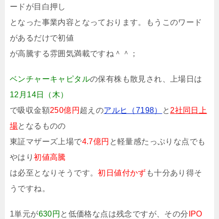
ードが目白押し
となった事業内容となっております。もうこのワード
があるだけで初値
が高騰する雰囲気満載ですね＾＾；
ベンチャーキャピタル
の保有株も散見され、上場日は
12月14日（木）
で吸収金額
250億円
超えの
アルヒ（7198）
と
2社同日上
場
となるものの
東証マザーズ上場で
4.7億円
と軽量感たっぷりな点でも
やはり
初値高騰
は必至となりそうです。
初日値付かず
も十分あり得そ
うですね。
1単元が
630円
と低価格な点は残念ですが、その分
IPO