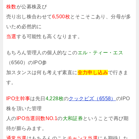
株数
が公募株及び
売り出し株合わせて
6,500枚
とそこそこあり、分母が多
いため必然的に
当選
する可能性も高くなります。
もちろん管理人の個人的なこの
エル・ティー・エス
（6560）のIPO参
加スタンスは何も考えず素直に
全力申し込み
で行きま
す。
IPO主幹事
は先日
4,228枚
の
クックビズ（6558）
のIPO
株を頂いた管理
人の
IPO当選回数NO.1
の
大和証券
ということで再び期
待が膨らみます。
通常当選
はもちろんのこと
チャンス当選
にも期待した