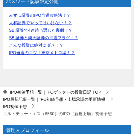
パスワード記事限定公開
みずほ証券のIPO当選攻略法！？
大和証券でやってはいけない！？
SBI証券で4連続当選した裏側！？
SBI証券と楽天証券の抽選フラグ！？
こんな投資は絶対にダメ！？
IPO当選のコツ！東京メトロ編！？
IPO初値予想一覧｜IPOゲッターの投資日記
TOP
IPO最新記事一覧｜IPO初値予想・上場承認の更新情報
IPO初値予想
エル・ティー・エス（6560）のIPO（新規上場）初値予想！
管理人プロフィール