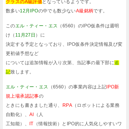
クラスのA級評価
となっているようです。
数多い
12月IPO
の中でも数少ない
A級銘柄
です。
この
エル・ティー・エス
（6560）のIPO仮条件は週明
け（
11月27日
）に
決定する予定となっており、IPO仮条件決定情報及び変
更初値予想など
については追加情報が入り次第、当記事の最下部に
追
記
致します。
エル・ティー・エス
（6560）の事業内容は上記
IPO新
規上場承認記事
の
ときにも書きました通り、
RPA
（ロボットによる業務
自動化）、
AI
（人
工知能）、
IT
（情報技術）とIPO的に人気化しやすいワ