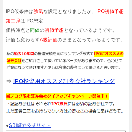
IPO仮条件は
強気
な設定となりましたが、
IPO初値予想
第二弾
はIPO想定
価格時点と
同値
の
初値予想
となっているようです。
評価も変わらず
A級評価
のままとなっているようです。
⇒
IPO投資用オススメ証券会社ランキング
●
SBI証券公式サイト