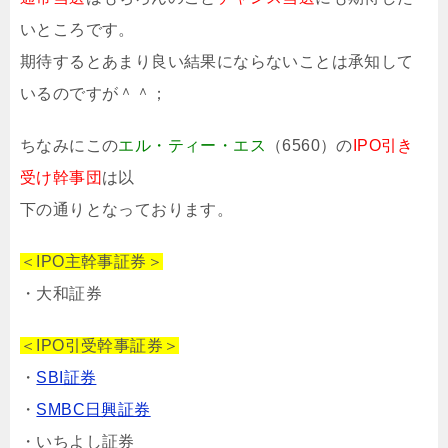
いところです。
期待するとあまり良い結果にならないことは承知して
いるのですが＾＾；
ちなみにこの
エル・ティー・エス
（6560）の
IPO引き
受け幹事団
は以
下の通りとなっております。
＜IPO主幹事証券＞
・大和証券
＜IPO引受幹事証券＞
・
SBI証券
・
SMBC日興証券
・いちよし証券