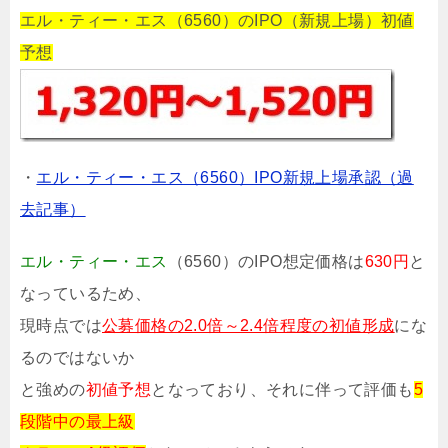
エル・ティー・エス（6560）のIPO（新規上場）初値
予想
・
エル・ティー・エス（6560）IPO新規上場承認（過
去記事）
エル・ティー・エス
（6560）のIPO想定価格は
630円
と
なっているため、
現時点では
公募価格の2.0倍～2.4倍程度の初値形成
にな
るのではないか
と強めの
初値予想
となっており、それに伴って評価も
5
段階中の最上級