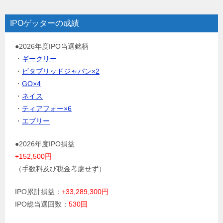
IPOゲッターの成績
●2026年度IPO当選銘柄
・
ギークリー
・
ビタブリッドジャパン×2
・
GO×4
・
ネイス
・
ティアフォー×6
・
エブリー
●2026年度IPO損益
+152,500円
（手数料及び税金考慮せず）
IPO累計損益：
+33,289,300円
IPO総当選回数：
530回