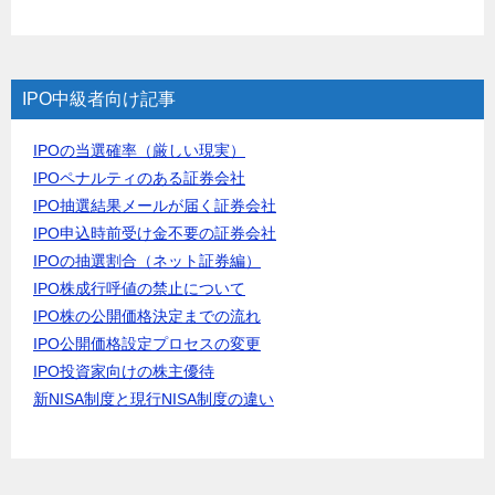
IPO中級者向け記事
IPOの当選確率（厳しい現実）
IPOペナルティのある証券会社
IPO抽選結果メールが届く証券会社
IPO申込時前受け金不要の証券会社
IPOの抽選割合（ネット証券編）
IPO株成行呼値の禁止について
IPO株の公開価格決定までの流れ
IPO公開価格設定プロセスの変更
IPO投資家向けの株主優待
新NISA制度と現行NISA制度の違い