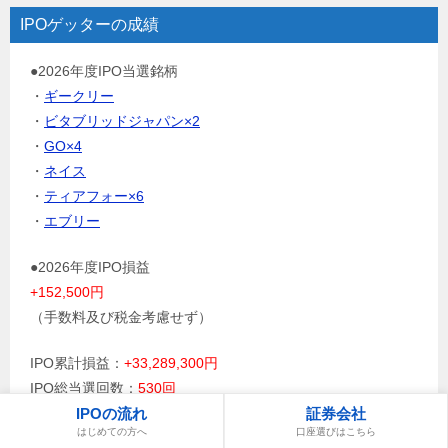
IPOゲッターの成績
●2026年度IPO当選銘柄
・
ギークリー
・
ビタブリッドジャパン×2
・
GO×4
・
ネイス
・
ティアフォー×6
・
エブリー
●2026年度IPO損益
+152,500円
（手数料及び税金考慮せず）
IPO累計損益：
+33,289,300円
IPO総当選回数：
530回
IPOの流れ
証券会社
はじめての方へ
口座選びはこちら
・
IPO実績の詳細はこちら