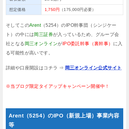
想定価格
1,750円
（175,000円必要）
そしてこの
Arent
（5254）のIPO幹事団（シンジケー
ト）の中には
岡三証券
が入っているため、グループ会
社となる
岡三オンライン
が
IPO委託幹事（裏幹事）
に入
る可能性が高いです。
詳細や口座開設はコチラ ⇒
岡三オンライン公式サイト
※当ブログ限定タイアップキャンペーン開催中！
Arent（5254）のIPO（新規上場）事業内容
等