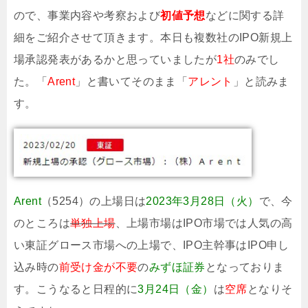
ので、事業内容や考察および
初値予想
などに関する詳
細をご紹介させて頂きます。本日も複数社のIPO新規上
場承認発表があるかと思っていましたが
1社
のみでし
た。「
Arent
」と書いてそのまま「
アレント
」と読みま
す。
Arent
（5254）の上場日は
2023年3月28日（火）
で、今
のところは
単独上場
、上場市場はIPO市場では人気の高
い東証グロース市場への上場で、IPO主幹事はIPO申し
込み時の
前受け金が不要
の
みずほ証券
となっておりま
す。こうなると日程的に
3月24日（金）
は
空席
となりそ