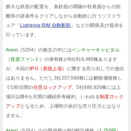
膨大な鉄筋の配置を、各鉄筋の間隔や柱表面からの距
離等の諸条件をクリアしながら自動的に行うソフトウ
ェア「
Lightning BIM 自動配筋
」などの開発及び提供を
行っています。
Arent
（5254）の株主の中には
ベンチャーキャピタル
（投資ファンド）
の保有株が8社918,480株あります
が、今回の
IPO（新規上場）
に際する売り出しでの放出
はありません。ただし3社237,560株には解除価格無し
で180日間の
任意ロックアップ
、5社680,920株には上
場日以降6カ月間の継続所有確約、いわゆる
制度ロック
アップ
となるため、上場時の余計な売り圧力とはなり
ません。
Arent
（5254）の公開規模はIPO想定価格（
1,750円
）