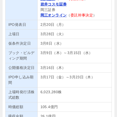
岩井コスモ証券
岡三証券
岡三オンライン
（
委託幹事決定
）
IPO発表日
2月20日（月）
上場日
3月28日（火）
仮条件決定日
3月8日（水）
ブック・ビルデ
3月9日（木）～3月15日（水）
ィング期間
公開価格決定日
3月16日（木）
IPO申し込み期
3月17日（金）～3月23日（木）
間
上場時発行済株
6,023,280株
式総数
時価総額
105.4億円
吸収金額
26.1億円