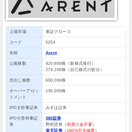
上場市場
東証グロース
コード
5254
名称
Arent
公募株数
420,800株（新株式発行）
279,200株（自己株式の処分）
売出し株数
600,000株
オーバーアロッ
195,000株
トメント
IPO主幹事証券
みずほ証券
IPO引受幹事証
SBI証券
券
野村證券（
前受け金不要
）
楽天証券
（
100%完全抽選
）