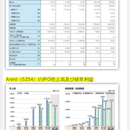
Arent（5254）のIPO売上高及び経常利益