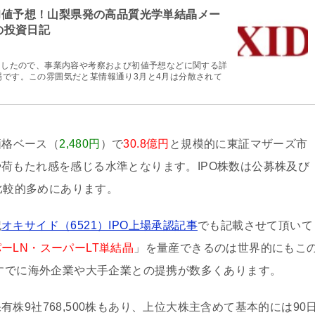
と初値予想！山梨県発の高品質光学単結晶メー
ーの投資日記
れましたので、事業内容や考察および初値予想などに関する詳
場です。この雰囲気だと某情報通り3月と4月は分散されて
価格ベース（
2,480円
）で
30.8億円
と規模的に東証マザーズ市
荷もたれ感を感じる水準となります。IPO株数は公募株及び
比較的多めにあります。
記
オキサイド（6521）IPO上場承認記事
でも記載させて頂いて
ーLN・スーパーLT単結晶
」を量産できるのは世界的にもこ
、すでに海外企業や大手企業との提携が数多くあります。
有株9社768,500株もあり、上位大株主含めて基本的には90