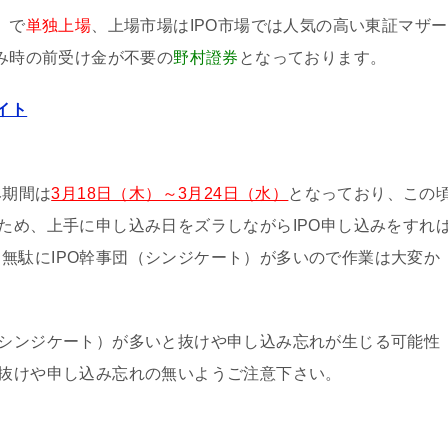
）
で
単独上場
、上場市場はIPO市場では人気の高い東証マザー
込み時の前受け金が不要の
野村證券
となっております。
イト
み期間は
3月18日（木）～3月24日（水）
となっており、この
るため、上手に申し込み日をズラしながらIPO申し込みをすれ
無駄にIPO幹事団（シンジケート）が多いので作業は大変か
（シンジケート）が多いと抜けや申し込み忘れが生じる可能性
は抜けや申し込み忘れの無いようご注意下さい。