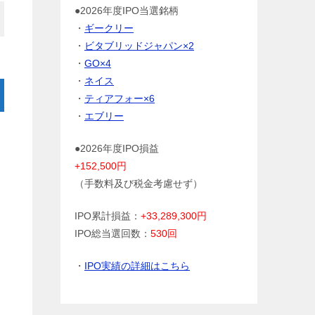
●2026年度IPO当選銘柄
・
ギークリー
・
ビタブリッドジャパン×2
・
GO×4
・
ネイス
・
ティアフォー×6
・
エブリー
●2026年度IPO損益
+152,500円
（手数料及び税金考慮せず）
IPO累計損益：
+33,289,300円
IPO総当選回数：
530回
・
IPO実績の詳細はこちら