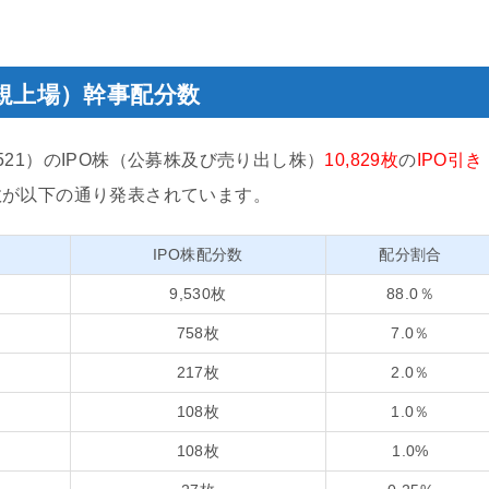
新規上場）幹事配分数
521）のIPO株（公募株及び売り出し株）
10,829枚
の
IPO引き
数が以下の通り発表されています。
IPO株配分数
配分割合
9,530枚
88.0％
758枚
7.0％
217枚
2.0％
108枚
1.0％
108枚
1.0%