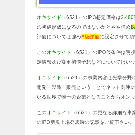
オキサイド
（6521）のIPO想定価格は
2,48
の初値形成になるのではないかとやや強め
評価については強め
A級評価
に設定させて頂
この
オキサイド
（6521）のIPO仮条件は明
定情報及び変更初値予想などについてはい
オキサイド
（6521）の事業内容は光学分
開発・製造・販売ということでネット関連
いる世界で唯一の企業となることからオン
この
オキサイド
（6521）の更なる詳細な
のIPO新規上場発表時の記事をご覧下さい。