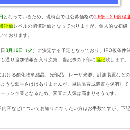
0円
となっているため、現時点では公募価格の
1.6倍～2.0倍程
B級評価
レベルの初値評価となっておりますが、個人的な初値
いております。
後日
3月16日（火）
に決定する予定となっており、IPO仮条件
つも通り追加情報が入り次第、当記事の下部に
追記
致します。
野における酸化物単結晶、光部品、レーザ光源、計測装置など
のような派手さははありませんが、単結晶育成装置を保有して
リーワン企業となるため、素直に人気は高まりそうです。
事業内容などについてお知りになりたい方はお手数ですが、下