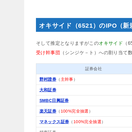
オキサイド（6521）のIPO（
そして推定となりますがこの
オキサイド
（6
受け幹事団
（シンジケ－ト）への割り当て
証券会社
野村證券
（
主幹事
）
大和証券
SMBC日興証券
楽天証券
（
100%完全抽選
）
マネックス証券
（
100%完全抽選
）