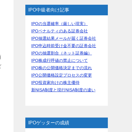
IPO中級者向け記事
IPOの当選確率（厳しい現実）
IPOペナルティのある証券会社
IPO抽選結果メールが届く証券会社
IPO申込時前受け金不要の証券会社
IPOの抽選割合（ネット証券編）
頃
IPO株成行呼値の禁止について
ば
IPO株の公開価格決定までの流れ
IPO公開価格設定プロセスの変更
IPO投資家向けの株主優待
新NISA制度と現行NISA制度の違い
IPOゲッターの成績