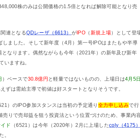
48,000株のみは公開価格の1.5倍となれば解除可能となり売
体関連となる
QDレーザ（6613）
が
IPO
（
新規上場
）として登
ばしました。そして新年度（4月）第一号IPOはまたもや半導
登場となります。偶然ながらも今年（2021年）の新年及び新年
っていますね。
円
）ベースで
30.8億円
と軽量ではないものの、上場日は
4月5
あえずは需給主導で初値は好スタートとなりそうです。
521）のIPO参加スタンスは当初の予定通り
全力申し込み
で行
の初値売りで売却益を狙う投資法という位置づけのため、事業内
サイド
（6521）は今年（2020年）2月に上場した
coly（4175
た。