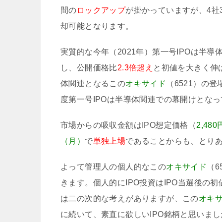
間の
ロックアップ
が掛かっていますが、4社3
却可能となります。
実質的な今年（2021年）第一号IPOは半導
し、公開価格比
2.3倍超え
と初値を大きく伸
体関連となるこの
オキサイド
（6521）の
度第一号IPOは半導体関連での幕開けとな
市場からの吸収金額はIPO想定価格（
2,480
（月）
で
単独上場
であることからも、とり
よって管理人の個人的なこの
オキサイド
（6
きます。個人的にIPO投資はIPO当選後
は二の次的な考えがありますが、この
オキ
に続いて、素直に欲しいIPO銘柄と思いまし