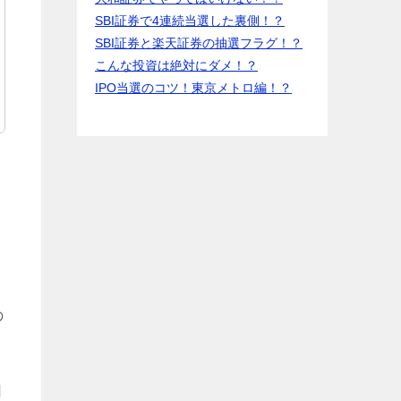
SBI証券で4連続当選した裏側！？
SBI証券と楽天証券の抽選フラグ！？
こんな投資は絶対にダメ！？
IPO当選のコツ！東京メトロ編！？
の
日