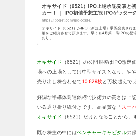
オキサイド（6521）IPO上場承認発表
カー！ ｜ IPO初値予想主観 IPOゲッタ
https://ipoget.com/ipo-oxide/
オキサイド（6521）がIPO（新規上場）承認発表さ
細をご紹介させて頂きます。早くも4月第一号IPOの登
おり、 …
オキサイド
（6521）の公開規模はIPO想定
場への上場としては中型サイズとなり、やや
売り出し株合わせて
10,829枚
と万枚超えで
好調な半導体関連銘柄で技術力の高さは上
いる通り折り紙付きです。高品質な「
スーパ
オキサイド
（6521）だけとなることから
既存株主の中には
ベンチャーキャピタル
の保