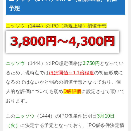
予想
ニッソウ（1444）のIPO（新規上場）初値予想
ニッソウ
（1444）のIPO想定価格は
3,750円
となってい
るため、現時点では
ほぼ同値～1.1倍程度
の初値形成に
なるのではないかと弱めの初値予想となっており、個
人的な評価についても弱め
D級評価
に設定させて頂いて
おります。
この
ニッソウ
（1444）のIPO仮条件は明日
3月10日
（火）
に決定する予定となっており、IPO仮条件決定情