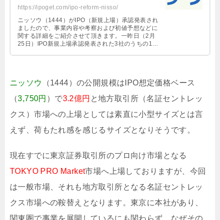
https://ipoget.com/ipo-reform-nisso/
ニッソウ（1444）がIPO（新規上場）承認発表され
ましたので、事業内容や考察および初値予想などに
関する詳細をご紹介させて頂きます。一昨日（2月
25日）IPO新規上場承認発表された3社のうちの1社
です。 3社中、2社のN …
ニッソウ
（1444）の公開規模はIPO想定価格ベース
（
3,750円
）で
3.2億円
と地方取引所（名証セントレッ
クス）市場への上場としては素直に小型サイズとは言
えず、荷もたれ感を感じるサイズとなりそうです。
現在すでに東京証券取引所のプロ向け市場となる
TOKYO PRO Market
市場へ上場しておりますが、今回
は一般市場、それも地方取引所となる名証セントレッ
クス市場への鞍替えとなります。東京に本社があり、
関東圏で事業を展開しているにも関わらず、なぜその