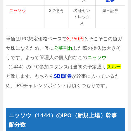
ニッソウ
3.2億円
名証セン
岡三証券
トレック
ス
単価はIPO想定価格ベースで
3,750円
とそこそこの値ガ
サ株になるため、仮に
公募割れ
した際の損失は大きそ
うです。よって管理人の個人的なこの
ニッソウ
（1444）のIPO参加スタンスは当初の予定通り
スルー
と致します。もちろん
SBI証券
が幹事に入っているた
め、IPOチャレンジポイントは頂くつもりです。
ニッソウ（1444）のIPO（新規上場）幹事
配分数