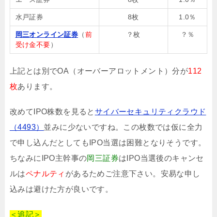
水戸証券
8枚
1.0％
岡三オンライン証券
（
前
？枚
？％
受け金不要
）
上記とは別でOA（オーバーアロットメント）分が
112
枚
あります。
改めてIPO株数を見ると
サイバーセキュリティクラウド
（4493）
並みに少ないですね。この枚数では仮に全力
で申し込んだとしてもIPO当選は困難となりそうです。
ちなみにIPO主幹事の
岡三証券
はIPO当選後のキャンセ
ルは
ペナルティ
があるためご注意下さい。安易な申し
込みは避けた方が良いです。
＜追記＞