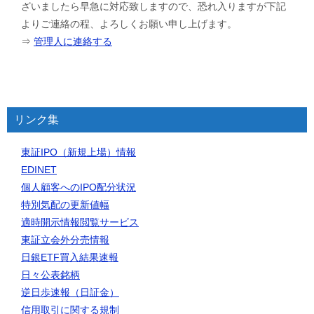
ざいましたら早急に対応致しますので、恐れ入りますが下記
よりご連絡の程、よろしくお願い申し上げます。
⇒
管理人に連絡する
リンク集
東証IPO（新規上場）情報
EDINET
個人顧客へのIPO配分状況
特別気配の更新値幅
適時開示情報閲覧サービス
東証立会外分売情報
日銀ETF買入結果速報
日々公表銘柄
逆日歩速報（日証金）
信用取引に関する規制