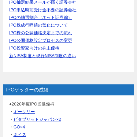
IPO抽選結果メールが届く証券会社
IPO申込時前受け金不要の証券会社
IPOの抽選割合（ネット証券編）
IPO株成行呼値の禁止について
IPO株の公開価格決定までの流れ
IPO公開価格設定プロセスの変更
IPO投資家向けの株主優待
新NISA制度と現行NISA制度の違い
IPOゲッターの成績
●2026年度IPO当選銘柄
・
ギークリー
・
ビタブリッドジャパン×2
・
GO×4
・
ネイス