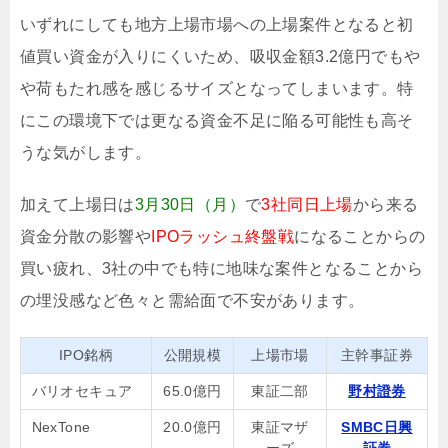
いずれにしても地方上場市場への上場案件となると初
値買い資金が入りにくいため、吸収金額3.2億円でもや
や荷もたれ感を感じるサイズとなってしまいます。特
にこの環境下では更なる資金不足に陥る可能性も高そ
うな気がします。
加えて上場日は
3月30日（月）
で
3社同日上場
から来る
資金分散の影響や
IPOラッシュ終盤戦
になることからの
買い疲れ、3社の中でも特に地味な案件となることから
の埋没感など色々と需給面で不安があります。
IPO銘柄
公開規模
上場市場
主幹事証券
バリオセキュア
65.0億円
東証二部
野村證券
NexTone
20.0億円
東証マザ
SMBC日興
ーズ
証券