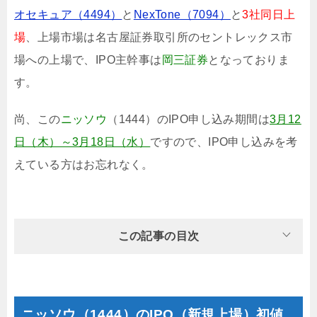
オセキュア（4494）
と
NexTone（7094）
と
3社同日上
場
、上場市場は名古屋証券取引所のセントレックス市
場への上場で、IPO主幹事は
岡三証券
となっておりま
す。
尚、この
ニッソウ
（1444）のIPO申し込み期間は
3月12
日（木）～3月18日（水）
ですので、IPO申し込みを考
えている方はお忘れなく。
この記事の目次
ニッソウ（1444）のIPO（新規上場）初値