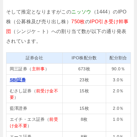
そして推定となりますがこの
ニッソウ
（1444）のIPO
株（公募株及び売り出し株）
750枚
の
IPO引き受け幹事
団
（シンジケ－ト）への割り当て数が以下の通り発表
されています。
証券会社
IPO株配分数
配分割合
岡三証券（
主幹事
）
673枚
90.0％
SBI証券
23枚
3.0％
むさし証券（
前受け金不
15枚
2.0％
要
）
藍澤證券
15枚
2.0％
エイチ・エス証券（
前受
8枚
1.0％
け金不要
）
エース証券
8枚
1.0％