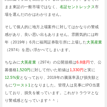
まま東証の一般市場ではなく、
名証セントレックス
市
場を選んだのかはわかりません。
そして個人的に地方上場案件に対してはかなりの警戒
感があり、良い思い出もありません。雰囲気的には昨
年（2019年）6月に福岡証券取引所に上場した
大英産業
（2974）を思い浮かべてしまいます。
ちなみに
大英産業
（2974）の公開規模は
6.8億円
で、公
募価格
1,520円
に対して付いた初値は
1,330円
と実に
12.5%安
となっており、2019年の騰落率及び損失額と
もに
ワースト1
となりました。管理人は見事にIPO当選
しており、損失を被っています。これがトラウマとな
り警戒感となっています＾＾；