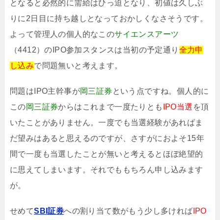
となると必然的に需給はひっ迫となり、初値は久しぶ
りに2日目に持ち越しとなっておかしくなさそうです。
よって管理人の個人的なこの
サイエンスアーツ
（4412）のIPO参加スタンスは当初の予定通り
全力申
し込み
で問題無いと考えます。
問題はIPO主幹事が
岡三証券
という点ですね。個人的に
この
岡三証券
からはこれまで一度たりとも
IPO当選
を頂
いたことがありません。一度でも当選経験があればま
だ望みはあると思えるのですが、さすがにおよそ15年
間で一度も当選したことが無いと考えるとほぼ絶望的
に思えてしまいます。それでももちろん申し込みます
が。
せめて
SBI証券
への割り当て数がもう少し多ければ
IPO