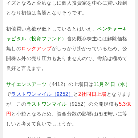
イズとなると否応なしに個人投資家を中心に買い殺到
となり初値は高騰となりそうです。
初値買い意欲が低下しているとはいえ、
ベンチャーキ
ャピタル（投資ファンド）
含め既存株主には解除価格
無しの
ロックアップ
がしっかり掛かっているため、公
開株以外の売り圧力もありませんので、需給は極めて
良好と言えます。
サイエンスアーツ
（4412）の上場日は
11月24日（水）
で
ラストワンマイル（9252）
と
2社同日上場
となります
が、この
ラストワンマイル
（9252）の公開規模も
5.3億
円
と小粒となるため、資金分散の影響はほぼ無いに等
しいと考えて良いでしょうか。