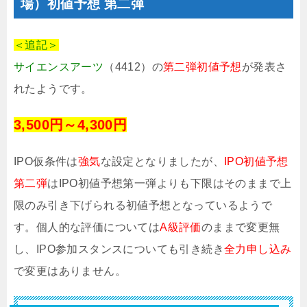
場）初値予想 第二弾
＜追記＞
サイエンスアーツ
（4412）の
第二弾初値予想
が発表さ
れたようです。
3,500円～4,300円
IPO仮条件は
強気
な設定となりましたが、
IPO初値予想
第二弾
はIPO初値予想第一弾よりも下限はそのままで上
限のみ引き下げられる初値予想となっているようで
す。個人的な評価については
A級評価
のままで変更無
し、IPO参加スタンスについても引き続き
全力申し込み
で変更はありません。