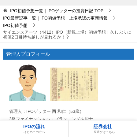
IPO初値予想一覧｜IPOゲッターの投資日記
TOP
IPO最新記事一覧｜IPO初値予想・上場承認の更新情報
IPO初値予想
サイエンスアーツ（4412）IPO（新規上場）初値予想！久しぶりに
初値2日目持ち越しが見れるか！？
管理人プロフィール
管理人：IPOゲッター 西 和仁（53歳）
3級ファイナンシャル・プランニング技能士
IPOの流れ
証券会社
FISCOソーシャルレポーター
はじめての方へ
口座選びはこちら
IPO投資及びブログ開始：2006年9月