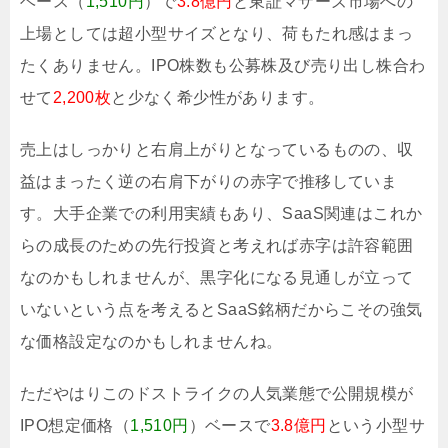
ベース（
1,510円
）で
3.8億円
と東証マザーズ市場への
上場としては超小型サイズとなり、荷もたれ感はまっ
たくありません。IPO株数も公募株及び売り出し株合わ
せて
2,200枚
と少なく希少性があります。
売上はしっかりと右肩上がりとなっているものの、収
益はまったく逆の右肩下がりの赤字で推移していま
す。大手企業での利用実績もあり、SaaS関連はこれか
らの成長のための先行投資と考えれば赤字は許容範囲
なのかもしれませんが、黒字化になる見通しが立って
いないという点を考えるとSaaS銘柄だからこその強気
な価格設定なのかもしれませんね。
ただやはりこのドストライクの人気業態で公開規模が
IPO想定価格（
1,510円
）ベースで
3.8億円
という小型サ