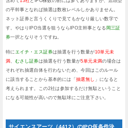
含めて
13社
とIPO株数の割には多くありますが、店頭型
の平幹事となれば抽選は数枚レベルしかありません。
ネット証券と言うくくりで見てもかなり厳しい数字で
す。やはりIPO当選を狙うならIPO主幹事となる
岡三証
券
一択となりそうですね。
特に
エイチ・エス証券
は抽選を行う数量が
10単元未
満
、
むさし証券
は抽選を行う数量が
5単元未満
の場合は
それぞれ抽選自体を行わないため、今回はこのルール
に該当することから基本的には「
抽選無し
」になると
考えられます。この2社は参加するだけ無駄ということ
になる可能性が高いので無駄球にご注意下さい。
サイエンスアーツ（4412）のIPO仮条件決