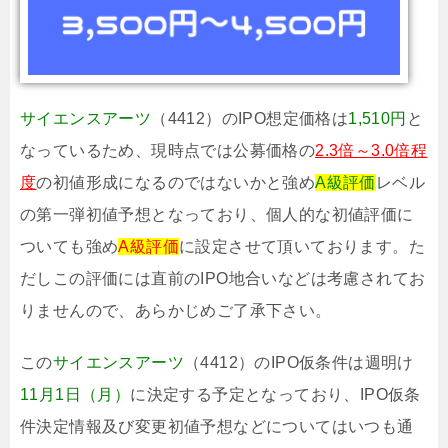
サイエンスアーツ
（4412）のIPO想定価格は
1,510円
と
なっているため、現時点では公募価格の
2.3倍～3.0倍程
度
の初値形成になるのではないかと強め
A級評価
レベル
の第一弾初値予想となっており、個人的な初値評価に
ついても強め
A級評価
に設定させて頂いております。た
だしこの評価には直前のIPO地合いなどは考慮されてお
りませんので、あらかじめご了承下さい。
この
サイエンスアーツ
（4412）のIPO仮条件は週明け
11月1日（月）
に決定する予定となっており、IPO仮条
件決定情報及び変更初値予想などについてはいつも通