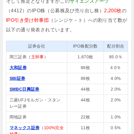
そして推定となりますがこの
サイエンスアーツ
（4412）のIPO株（公募株及び売り出し株）
2,200枚
の
IPO引き受け幹事団
（シンジケ－ト）への割り当て数が
以下の通り発表されています。
証券会社
IPO株配分数
配分割合
岡三証券（
主幹事
）
1,870枚
85.0％
大和証券
88枚
4.0％
SBI証券
88枚
4.0%
SMBC日興証券
44枚
2.0%
三菱UFJモルガン・スタン
44枚
2.0%
レー証券
岡地証券
22枚
1.0%
マネックス証券
（
100%完全
11枚
0.5%
抽選
）