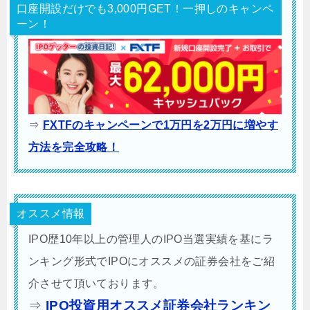
口座開設だけでも3,000円GET！一押しのキャンペ
ーン！
⇒
FXTFのキャンペーンで1万円を2万円に増やす
方法を完全攻略！
オススメ情報
IPO歴10年以上の管理人のIPO当選実績を基にラ
ンキング形式でIPOにオススメの証券会社をご紹
介させて頂いております。
⇒
IPO投資用オススメ証券会社ランキン