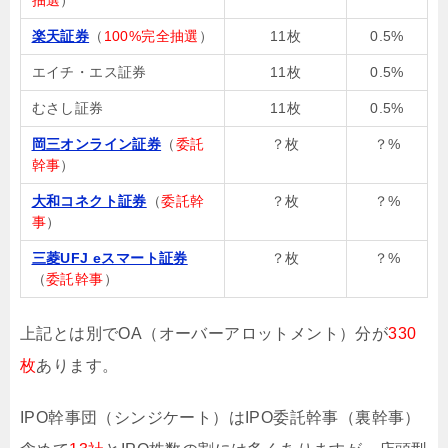
楽天証券
（
100%完全抽選
）
11枚
0.5%
エイチ・エス証券
11枚
0.5%
むさし証券
11枚
0.5%
岡三オンライン証券
（
委託
？枚
？%
幹事
）
大和コネクト証券
（
委託幹
？枚
？%
事
）
三菱UFJ eスマート証券
？枚
？%
（
委託幹事
）
上記とは別でOA（オーバーアロットメント）分が
330
枚
あります。
IPO幹事団（シンジケート）はIPO委託幹事（裏幹事）