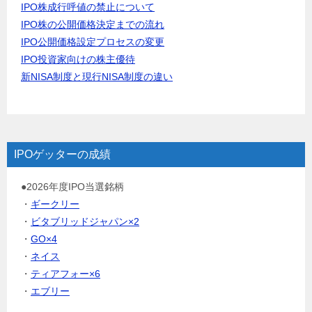
IPO株成行呼値の禁止について
IPO株の公開価格決定までの流れ
IPO公開価格設定プロセスの変更
IPO投資家向けの株主優待
新NISA制度と現行NISA制度の違い
IPOゲッターの成績
●2026年度IPO当選銘柄
・
ギークリー
・
ビタブリッドジャパン×2
・
GO×4
・
ネイス
・
ティアフォー×6
・
エブリー