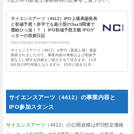
下記のIPO新規上場発表時の記事をご覧下さい。
サイエンスアーツ（4412）IPO上場承認発表
と初値予想！赤字でも超小型のSaaS関連で
需給ひっ迫！？ ｜ IPO初値予想主観 IPOゲ
ッターの投資日記
https://ipoget.com/ipo-sciencearts/
サイエンスアーツ（4412）がIPO（新規上場）承認
発表されましたので、事業内容や考察および初値予
想などに関する詳細をご紹介させて頂きます。11月
6社目のIPO登場となりますが、10月に続き11月も
今のところ重複上場もな …
サイエンスアーツ（4412）の事業内容と
IPO参加スタンス
サイエンスアーツ
（4412）の公開規模はIPO想定価格