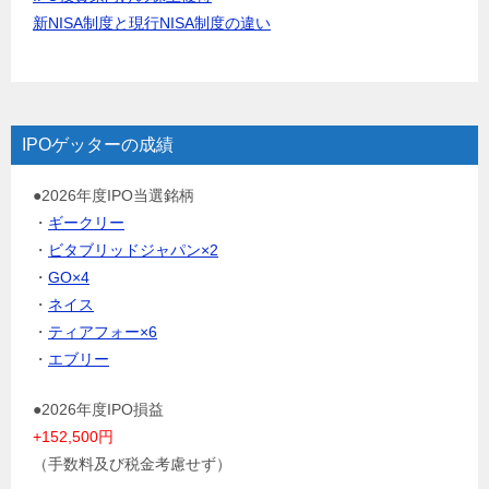
新NISA制度と現行NISA制度の違い
IPOゲッターの成績
●2026年度IPO当選銘柄
・
ギークリー
・
ビタブリッドジャパン×2
・
GO×4
・
ネイス
・
ティアフォー×6
・
エブリー
●2026年度IPO損益
+152,500円
（手数料及び税金考慮せず）