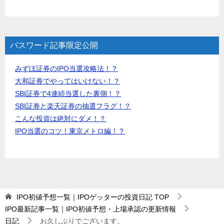
パスワード記事限定公開
みずほ証券のIPO当選攻略法！？
大和証券でやってはいけない！？
SBI証券で4連続当選した裏側！？
SBI証券と楽天証券の抽選フラグ！？
こんな投資は絶対にダメ！？
IPO当選のコツ！東京メトロ編！？
IPO初値予想一覧｜IPOゲッターの投資日記
TOP
IPO最新記事一覧｜IPO初値予想・上場承認の更新情報
日記
お久しぶりでございます。