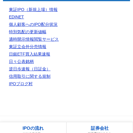
東証IPO（新規上場）情報
EDINET
個人顧客へのIPO配分状況
特別気配の更新値幅
適時開示情報閲覧サービス
東証立会外分売情報
日銀ETF買入結果速報
日々公表銘柄
逆日歩速報（日証金）
信用取引に関する規制
IPOブログ村
© 2006 IPO初値予想一覧｜IPOゲッターの投資日記
IPOの流れ
証券会社