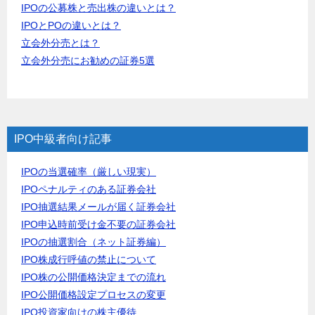
IPOの公募株と売出株の違いとは？
IPOとPOの違いとは？
立会外分売とは？
立会外分売にお勧めの証券5選
IPO中級者向け記事
IPOの当選確率（厳しい現実）
IPOペナルティのある証券会社
IPO抽選結果メールが届く証券会社
IPO申込時前受け金不要の証券会社
IPOの抽選割合（ネット証券編）
IPO株成行呼値の禁止について
IPO株の公開価格決定までの流れ
IPO公開価格設定プロセスの変更
IPO投資家向けの株主優待