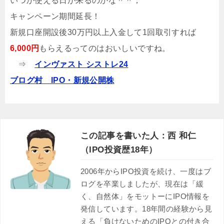
いつか使える日が来るのかな＾＾；
キャンペーン期間延長！
新規口座開設後30万円以上入金して1回取引すれば
6,000円
もらえるってのはおいしいですね。
⇒
インヴァスト シストレ24
ブログ村 IPO・新規公開株
この記事を書いた人：西 和仁
（IPO投資歴18年）
2006年からIPO投資を続け、一度はブ
ログを卒業しましたが、現在は「緩
く、自然体」をモットーにIPO情報を
発信しています。18年間の経験から見
える「負けないためのIPOとの付き合