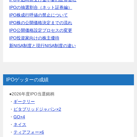
IPOの抽選割合（ネット証券編）
IPO株成行呼値の禁止について
IPO株の公開価格決定までの流れ
IPO公開価格設定プロセスの変更
IPO投資家向けの株主優待
新NISA制度と現行NISA制度の違い
IPOゲッターの成績
●2026年度IPO当選銘柄
・
ギークリー
・
ビタブリッドジャパン×2
・
GO×4
・
ネイス
・
ティアフォー×6