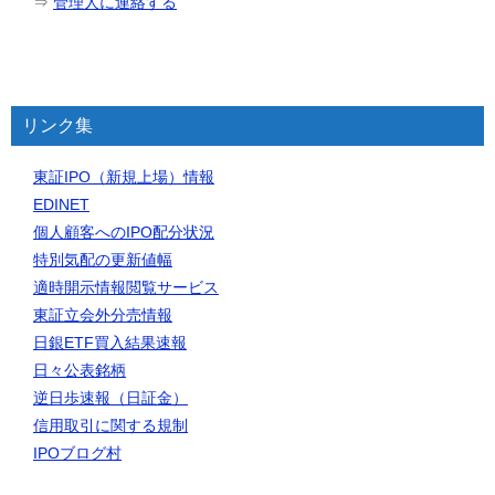
⇒
管理人に連絡する
リンク集
東証IPO（新規上場）情報
EDINET
個人顧客へのIPO配分状況
特別気配の更新値幅
適時開示情報閲覧サービス
東証立会外分売情報
日銀ETF買入結果速報
日々公表銘柄
逆日歩速報（日証金）
信用取引に関する規制
IPOブログ村