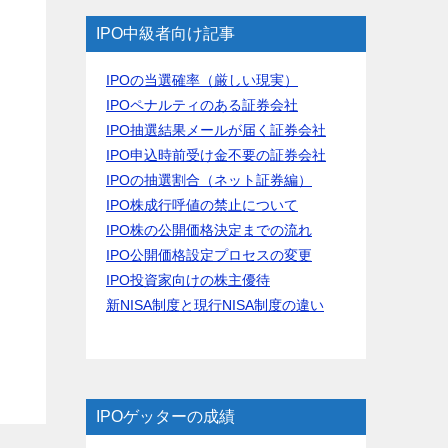
IPO中級者向け記事
IPOの当選確率（厳しい現実）
IPOペナルティのある証券会社
IPO抽選結果メールが届く証券会社
IPO申込時前受け金不要の証券会社
IPOの抽選割合（ネット証券編）
IPO株成行呼値の禁止について
IPO株の公開価格決定までの流れ
IPO公開価格設定プロセスの変更
IPO投資家向けの株主優待
新NISA制度と現行NISA制度の違い
IPOゲッターの成績