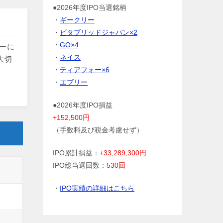
●2026年度IPO当選銘柄
・
ギークリー
・
ビタブリッドジャパン×2
・
GO×4
トーに
・
ネイス
大切
・
ティアフォー×6
・
エブリー
●2026年度IPO損益
+152,500円
（手数料及び税金考慮せず）
IPO累計損益：
+33,289,300円
IPO総当選回数：
530回
・
IPO実績の詳細はこちら