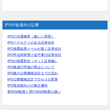
IPO中級者向け記事
IPOの当選確率（厳しい現実）
IPOペナルティのある証券会社
IPO抽選結果メールが届く証券会社
IPO申込時前受け金不要の証券会社
IPOの抽選割合（ネット証券編）
IPO株成行呼値の禁止について
IPO株の公開価格決定までの流れ
IPO公開価格設定プロセスの変更
IPO投資家向けの株主優待
新NISA制度と現行NISA制度の違い