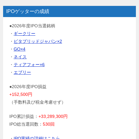
IPOゲッターの成績
●2026年度IPO当選銘柄
・
ギークリー
・
ビタブリッドジャパン×2
・
GO×4
・
ネイス
・
ティアフォー×6
・
エブリー
●2026年度IPO損益
+152,500円
（手数料及び税金考慮せず）
IPO累計損益：
+33,289,300円
IPO総当選回数：
530回
・
IPO実績の詳細はこちら