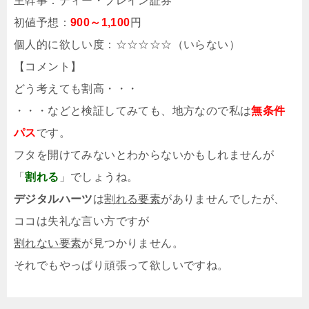
主幹事：ディー・ブレイン証券
初値予想：
900～1,100
円
個人的に欲しい度：☆☆☆☆☆（いらない）
【コメント】
どう考えても割高・・・
・・・などと検証してみても、地方なので私は
無条件
パス
です。
フタを開けてみないとわからないかもしれませんが
「
割れる
」でしょうね。
デジタルハーツ
は
割れる要素
がありませんでしたが、
ココは失礼な言い方ですが
割れない要素
が見つかりません。
それでもやっぱり頑張って欲しいですね。