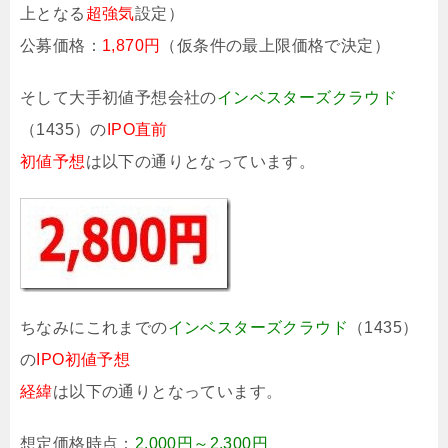
上となる
超強気
設定）
公募価格：
1,870円
（仮条件の最上限価格で決定）
そして大手初値予想会社の
インベスターズクラウド
（1435）の
IPO直前
初値予想
は以下の通りとなっています。
ちなみにこれまでの
インベスターズクラウド
（1435）
の
IPO初値予想
経緯
は以下の通りとなっています。
想定価格時点：
2,000円～2,300円