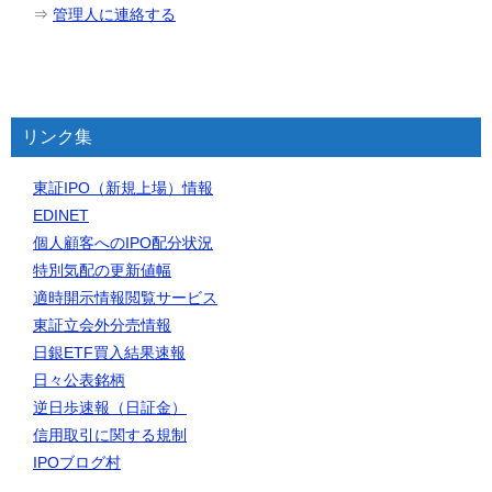
⇒
管理人に連絡する
リンク集
東証IPO（新規上場）情報
EDINET
個人顧客へのIPO配分状況
特別気配の更新値幅
適時開示情報閲覧サービス
東証立会外分売情報
日銀ETF買入結果速報
日々公表銘柄
逆日歩速報（日証金）
信用取引に関する規制
IPOブログ村