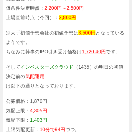
仮条件決定時点：
2,200円～2,500円
上場直前時点（今回）：
2,800円
別大手初値予想会社の初値予想は
3,500円
となっている
ようです。
ちなみに幹事のIPO引き受け価格は
1,720.40円
です。
そして
インベスターズクラウド
（1435）の明日の初値
決定前の
気配運用
は以下の通りとなっております。
公募価格：
1,870円
気配上限：
4,305円
気配下限：
1,403円
上限気配更新：
10分で94円
づつ。