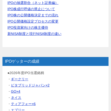
IPOの抽選割合（ネット証券編）
IPO株成行呼値の禁止について
IPO株の公開価格決定までの流れ
IPO公開価格設定プロセスの変更
IPO投資家向けの株主優待
新NISA制度と現行NISA制度の違い
IPOゲッターの成績
●2026年度IPO当選銘柄
・
ギークリー
・
ビタブリッドジャパン×2
・
GO×4
・
ネイス
・
ティアフォー×6
・
エブリー