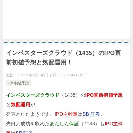
インベスターズクラウド（1435）のIPO直
前初値予想と気配運用！
更新日：
2026年3月13日
公開日：
2015年12月2日
IPO初値予想
インベスターズクラウド
（1435）の
IPO直前初値予想
と
気配運用
が
発表されたようです。
IPO主幹事
は
SBI証券
。
先日大成功を収めた
あんしん保証
（7183）も
IPO主幹