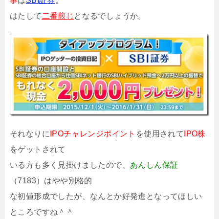
事
は
SBI証券
。
はたして
二番煎じ
となるでしょうか。
それなりに
IPOチャレンジポイント
を使用されて
IPO株
をゲットされて
いる方も多く見掛けましたので、
あんしん保証
（7183）はやや別格的
な初値形成でしたが、なんとか好発進となってほしい
ところですね＾＾