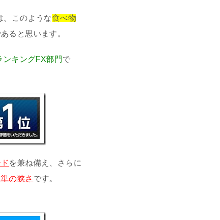
は、このような
食べ物
であると思います。
ランキングFX部門
で
ード
を兼ね備え、さらに
水準の狭さ
です。