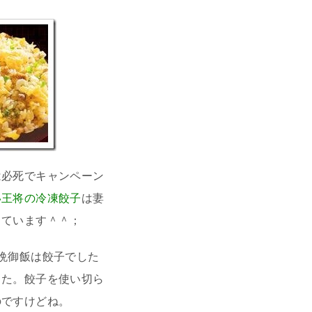
は必死でキャンペーン
い王将の冷凍餃子
は妻
っています＾＾；
晩御飯は餃子でした
した。餃子を使い切ら
のですけどね。