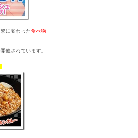
頻繁に変わった
食べ物
。
が開催されています。
！