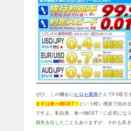
ぜひ、この機会に
ヒロセ通商
さんでFX取引
まずは食べ物GET！
という軽い感覚で始め
ですよ。私自身、食べ物GET！に必死にな
損失を出した
こともありますが、それも良