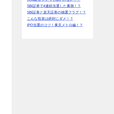
SBI証券で4連続当選した裏側！？
SBI証券と楽天証券の抽選フラグ！？
こんな投資は絶対にダメ！？
IPO当選のコツ！東京メトロ編！？