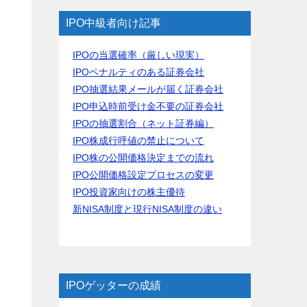
IPO中級者向け記事
IPOの当選確率（厳しい現実）
IPOペナルティのある証券会社
IPO抽選結果メールが届く証券会社
IPO申込時前受け金不要の証券会社
IPOの抽選割合（ネット証券編）
IPO株成行呼値の禁止について
IPO株の公開価格決定までの流れ
IPO公開価格設定プロセスの変更
IPO投資家向けの株主優待
新NISA制度と現行NISA制度の違い
IPOゲッターの成績