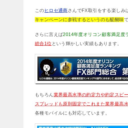
この
ヒロセ通商
さんでFX取引をする楽しみ
キャンペーンに参戦するというのも醍醐味
さらに言えば
2014年度オリコン顧客満足度
総合1位
という輝かしい実績もあります。
もちろん
業界最高水準の約定力や約定スピ
スプレッドも原則固定でこれまた業界最高
各種モバイルにも対応しています。