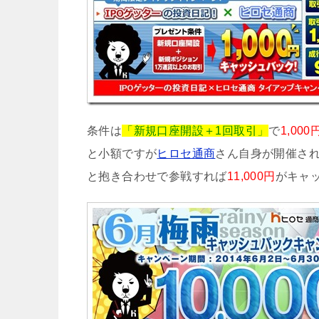
条件は
「新規口座開設＋1回取引」
で
1,000
と小額ですが
ヒロセ通商
さん自身が開催さ
と抱き合わせで参戦すれば
11,000円
がキャ