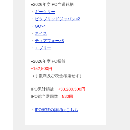
●2026年度IPO当選銘柄
・
ギークリー
・
ビタブリッドジャパン×2
・
GO×4
・
ネイス
・
ティアフォー×6
・
エブリー
●2026年度IPO損益
+152,500円
（手数料及び税金考慮せず）
IPO累計損益：
+33,289,300円
IPO総当選回数：
530回
・
IPO実績の詳細はこちら