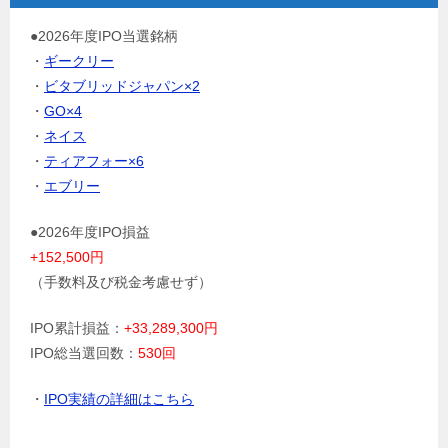
●2026年度IPO当選銘柄
・
ギークリー
・
ビタブリッドジャパン×2
・
GO×4
・
ネイス
・
ティアフォー×6
・
エブリー
●2026年度IPO損益
+152,500円
（手数料及び税金考慮せず）
IPO累計損益：
+33,289,300円
IPO総当選回数：
530回
・
IPO実績の詳細はこちら