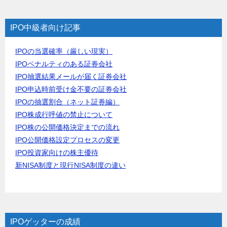
IPO中級者向け記事
IPOの当選確率（厳しい現実）
IPOペナルティのある証券会社
IPO抽選結果メールが届く証券会社
IPO申込時前受け金不要の証券会社
IPOの抽選割合（ネット証券編）
IPO株成行呼値の禁止について
IPO株の公開価格決定までの流れ
IPO公開価格設定プロセスの変更
IPO投資家向けの株主優待
新NISA制度と現行NISA制度の違い
IPOゲッターの成績