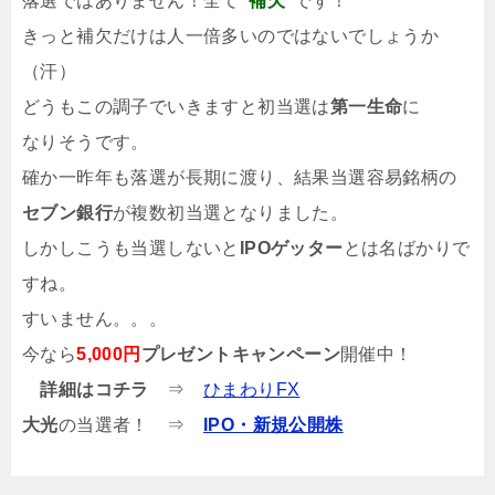
落選ではありません！全て
“補欠”
です！
きっと補欠だけは人一倍多いのではないでしょうか
（汗）
どうもこの調子でいきますと初当選は
第一生命
に
なりそうです。
確か一昨年も落選が長期に渡り、結果当選容易銘柄の
セブン銀行
が複数初当選となりました。
しかしこうも当選しないと
IPOゲッター
とは名ばかりで
すね。
すいません。。。
今なら
5,000円
プレゼントキャンペーン
開催中！
詳細はコチラ
⇒
ひまわりFX
大光
の当選者！ ⇒
IPO・新規公開株