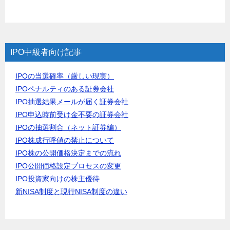
IPO中級者向け記事
IPOの当選確率（厳しい現実）
IPOペナルティのある証券会社
IPO抽選結果メールが届く証券会社
IPO申込時前受け金不要の証券会社
IPOの抽選割合（ネット証券編）
IPO株成行呼値の禁止について
IPO株の公開価格決定までの流れ
IPO公開価格設定プロセスの変更
IPO投資家向けの株主優待
新NISA制度と現行NISA制度の違い