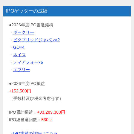
IPOゲッターの成績
●2026年度IPO当選銘柄
・
ギークリー
・
ビタブリッドジャパン×2
・
GO×4
・
ネイス
・
ティアフォー×6
・
エブリー
●2026年度IPO損益
+152,500円
（手数料及び税金考慮せず）
IPO累計損益：
+33,289,300円
IPO総当選回数：
530回
・
IPO実績の詳細はこちら