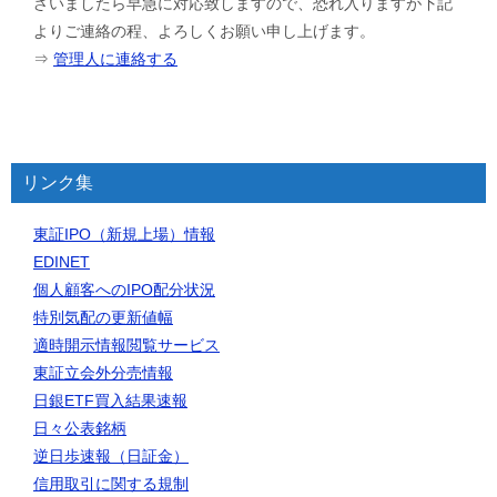
ざいましたら早急に対応致しますので、恐れ入りますが下記
よりご連絡の程、よろしくお願い申し上げます。
⇒
管理人に連絡する
リンク集
東証IPO（新規上場）情報
EDINET
個人顧客へのIPO配分状況
特別気配の更新値幅
適時開示情報閲覧サービス
東証立会外分売情報
日銀ETF買入結果速報
日々公表銘柄
逆日歩速報（日証金）
信用取引に関する規制