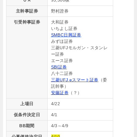
ＯＡ
93,300株
主幹事証券
野村證券
引受幹事証券
大和証券
いちよし証券
SMBC日興証券
みずほ証券
三菱UFJモルガン・スタンレ
ー証券
エース証券
SBI証券
八十二証券
三菱UFJ eスマート証券
（委
託幹事）
安藤証券
（？）
上場日
4/22
仮条件決定日
4/1
BB期間
4/3～4/9
公募価格決定日
4/10