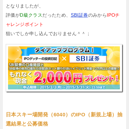
となりましたが、
評価が
D級クラス
だったため、
SBI証券
のみから
IPOチ
ャレンジポイント
狙いでしか申し込んでおりません＾＾；
日本スキー場開発（6040）のIPO（新規上場）抽
選結果と公募価格