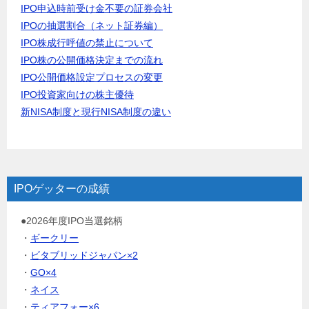
IPO申込時前受け金不要の証券会社
IPOの抽選割合（ネット証券編）
IPO株成行呼値の禁止について
IPO株の公開価格決定までの流れ
IPO公開価格設定プロセスの変更
IPO投資家向けの株主優待
新NISA制度と現行NISA制度の違い
IPOゲッターの成績
●2026年度IPO当選銘柄
・
ギークリー
・
ビタブリッドジャパン×2
・
GO×4
・
ネイス
・
ティアフォー×6