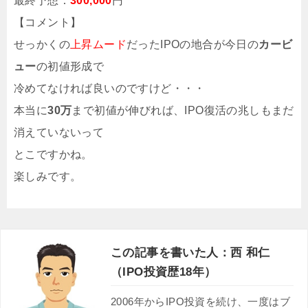
最終予想：
300,000
円
【コメント】
せっかくの
上昇ムード
だったIPOの地合が今日の
カービ
ュー
の初値形成で
冷めてなければ良いのですけど・・・
本当に
30万
まで初値が伸びれば、IPO復活の兆しもまだ
消えていないって
とこですかね。
楽しみです。
この記事を書いた人：西 和仁
（IPO投資歴18年）
2006年からIPO投資を続け、一度はブ