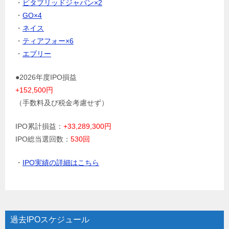
・
ビタブリッドジャパン×2
・
GO×4
・
ネイス
・
ティアフォー×6
・
エブリー
●2026年度IPO損益
+152,500円
（手数料及び税金考慮せず）
IPO累計損益：
+33,289,300円
IPO総当選回数：
530回
・
IPO実績の詳細はこちら
過去IPOスケジュール