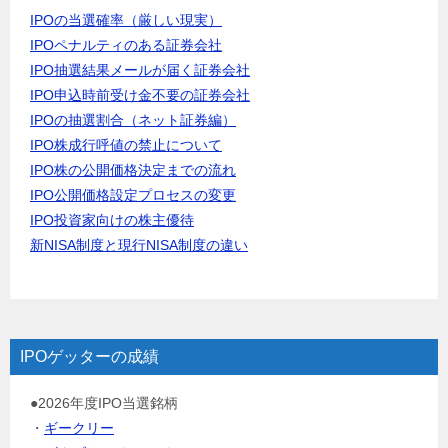
IPOの当選確率（厳しい現実）
IPOペナルティのある証券会社
IPO抽選結果メールが届く証券会社
IPO申込時前受け金不要の証券会社
IPOの抽選割合（ネット証券編）
IPO株成行呼値の禁止について
IPO株の公開価格決定までの流れ
IPO公開価格設定プロセスの変更
IPO投資家向けの株主優待
新NISA制度と現行NISA制度の違い
IPOゲッターの成績
●2026年度IPO当選銘柄
・
ギークリー