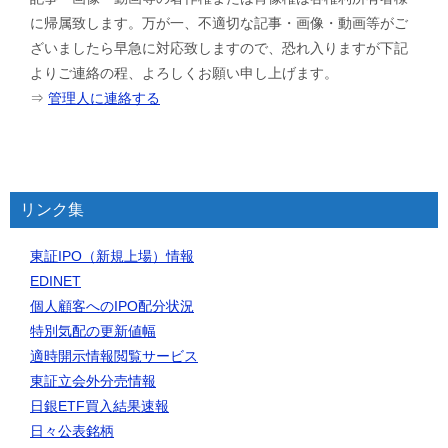
に帰属致します。万が一、不適切な記事・画像・動画等がご
ざいましたら早急に対応致しますので、恐れ入りますが下記
よりご連絡の程、よろしくお願い申し上げます。
⇒
管理人に連絡する
リンク集
東証IPO（新規上場）情報
EDINET
個人顧客へのIPO配分状況
特別気配の更新値幅
適時開示情報閲覧サービス
東証立会外分売情報
日銀ETF買入結果速報
日々公表銘柄