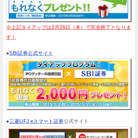
※上記タイアップは2月26日（木）で完全終了となりま
す！
●
SBI証券公式サイト
●
三菱UFJ eスマート証券
公式サイト