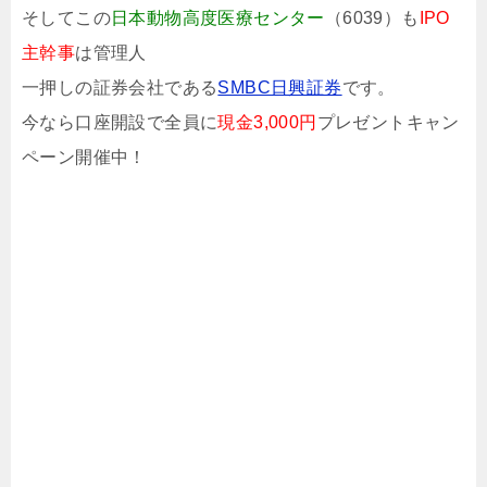
そしてこの
日本動物高度医療センター
（6039）も
IPO
主幹事
は管理人
一押しの証券会社である
SMBC日興証券
です。
今なら口座開設で全員に
現金3,000円
プレゼントキャン
ペーン開催中！