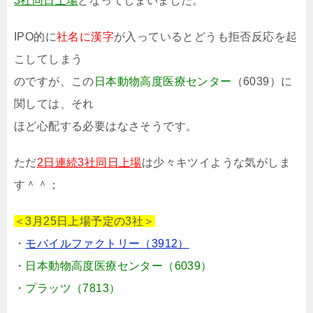
3社同日上場
となってしまいました。
IPO的に
社名に漢字
が入っているとどうも拒否反応を起
こしてしまう
のですが、この
日本動物高度医療センター
（6039）に
関しては、それ
ほど心配する必要はなさそうです。
ただ
2日連続3社同日上場
は少々キツイような気がしま
す＾＾；
＜3月25日上場予定の3社＞
・
モバイルファクトリー（3912）
・
日本動物高度医療センター（6039）
・
プラッツ（7813）