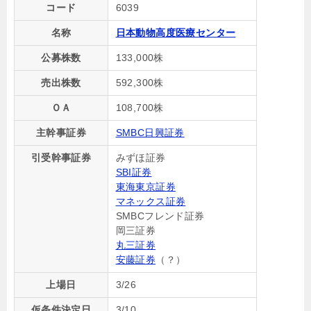
コード
6039
名称
日本動物高度医療センター
公募株数
133,000株
売出株数
592,300株
ＯＡ
108,700株
主幹事証券
SMBC日興証券
引受幹事証券
みずほ証券
SBI証券
東海東京証券
マネックス証券
SMBCフレンド証券
岡三証券
丸三証券
安藤証券
（？）
上場日
3/26
仮条件決定日
3/10