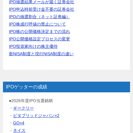
IPO抽選結果メールが届く証券会社
IPO申込時前受け金不要の証券会社
IPOの抽選割合（ネット証券編）
IPO株成行呼値の禁止について
IPO株の公開価格決定までの流れ
IPO公開価格設定プロセスの変更
IPO投資家向けの株主優待
新NISA制度と現行NISA制度の違い
IPOゲッターの成績
●2026年度IPO当選銘柄
・
ギークリー
・
ビタブリッドジャパン×2
・
GO×4
・
ネイス