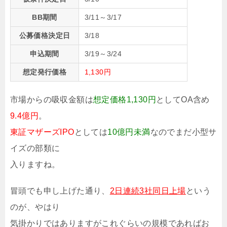
BB期間
3/11～3/17
公募価格決定日
3/18
申込期間
3/19～3/24
想定発行価格
1,130円
市場からの吸収金額は
想定価格1,130円
としてOA含め
9.4億円
。
東証マザーズIPO
としては
10億円未満
なのでまだ小型サ
イズの部類に
入りますね。
冒頭でも申し上げた通り、
2日連続3社同日上場
という
のが、やはり
気掛かりではありますがこれぐらいの規模であればお