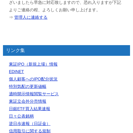
ざいましたら早急に対応致しますので、恐れ入りますが下記
よりご連絡の程、よろしくお願い申し上げます。
⇒
管理人に連絡する
リンク集
東証IPO（新規上場）情報
EDINET
個人顧客へのIPO配分状況
特別気配の更新値幅
適時開示情報閲覧サービス
東証立会外分売情報
日銀ETF買入結果速報
日々公表銘柄
逆日歩速報（日証金）
信用取引に関する規制