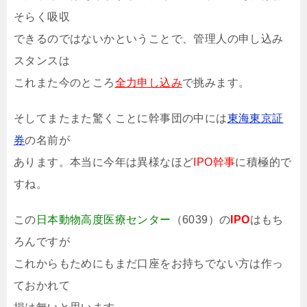
そらく吸収
できるのではないかということで、管理人の申し込み
スタンスは
これまた今のところ
全力申し込み
で挑みます。
そしてまたまた驚くことに幹事団の中には
東海東京証
券
の名前が
あります。本当に今年は異様なほど
IPO幹事
に積極的で
すね。
この
日本動物高度医療センター
（6039）の
IPO
はもち
ろんですが
これからもためにもまだ口座をお持ちでない方は作っ
ておかれて