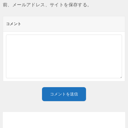
前、メールアドレス、サイトを保存する。
コメント