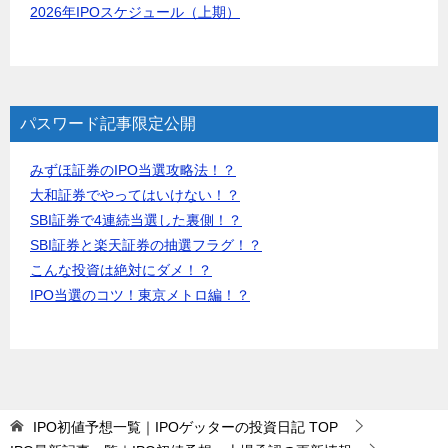
2026年IPOスケジュール（上期）
パスワード記事限定公開
みずほ証券のIPO当選攻略法！？
大和証券でやってはいけない！？
SBI証券で4連続当選した裏側！？
SBI証券と楽天証券の抽選フラグ！？
こんな投資は絶対にダメ！？
IPO当選のコツ！東京メトロ編！？
IPO初値予想一覧｜IPOゲッターの投資日記
TOP