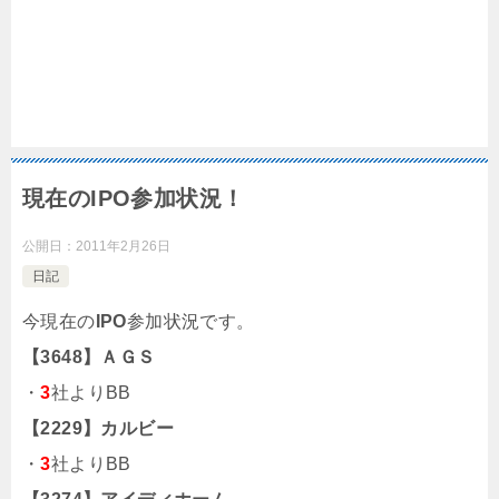
現在のIPO参加状況！
公開日：
2011年2月26日
日記
今現在の
IPO
参加状況です。
【3648】ＡＧＳ
・
3
社よりBB
【2229】カルビー
・
3
社よりBB