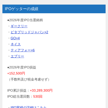
IPOゲッターの成績
●2026年度IPO当選銘柄
・
ギークリー
・
ビタブリッドジャパン×2
・
GO×4
・
ネイス
・
ティアフォー×6
・
エブリー
●2026年度IPO損益
+152,500円
（手数料及び税金考慮せず）
IPO累計損益：
+33,289,300円
IPO総当選回数：
530回
・
IPO実績の詳細はこちら