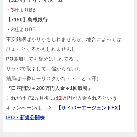
【3274】アイディホーム
・
3
社よりBB
【7150】島根銀行
・
2
社よりBB
不安銘柄ばかりかもしれませんが、地合によっては
ひょっとするかもしれませんし
PO
参加しても配分はしれてるし
サラバで取引しても儲からないし
結局は一番ローリスクかな・・・と（汗）
『口座開設＋200万円入金＋1回取引』
これだけで2ヵ月後には
2万円
が入金されるという
キャンペーンは
⇒
【サイバーエージェントFX】
IPO・新規公開株