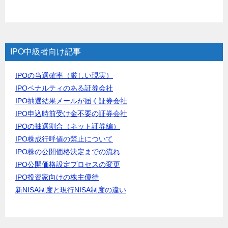
IPO中級者向け記事
IPOの当選確率（厳しい現実）
IPOペナルティのある証券会社
IPO抽選結果メールが届く証券会社
IPO申込時前受け金不要の証券会社
IPOの抽選割合（ネット証券編）
IPO株成行呼値の禁止について
IPO株の公開価格決定までの流れ
IPO公開価格設定プロセスの変更
IPO投資家向けの株主優待
新NISA制度と現行NISA制度の違い