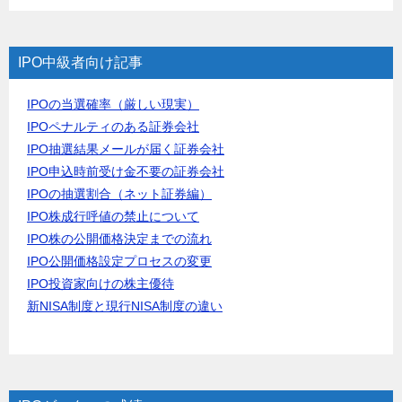
IPO中級者向け記事
IPOの当選確率（厳しい現実）
IPOペナルティのある証券会社
IPO抽選結果メールが届く証券会社
IPO申込時前受け金不要の証券会社
IPOの抽選割合（ネット証券編）
IPO株成行呼値の禁止について
IPO株の公開価格決定までの流れ
IPO公開価格設定プロセスの変更
IPO投資家向けの株主優待
新NISA制度と現行NISA制度の違い