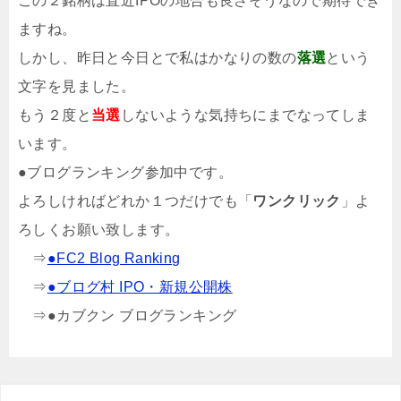
この２銘柄は直近IPOの地合も良さそうなので期待でき
ますね。
しかし、昨日と今日とで私はかなりの数の
落選
という
文字を見ました。
もう２度と
当選
しないような気持ちにまでなってしま
います。
●ブログランキング参加中です。
よろしければどれか１つだけでも「
ワンクリック
」よ
ろしくお願い致します。
⇒
●FC2 Blog Ranking
⇒
●ブログ村 IPO・新規公開株
⇒
●カブクン ブログランキング