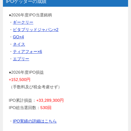
IPOゲッターの成績
●2026年度IPO当選銘柄
・
ギークリー
・
ビタブリッドジャパン×2
・
GO×4
・
ネイス
・
ティアフォー×6
・
エブリー
●2026年度IPO損益
+152,500円
（手数料及び税金考慮せず）
IPO累計損益：
+33,289,300円
IPO総当選回数：
530回
・
IPO実績の詳細はこちら