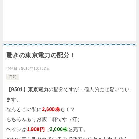
驚きの東京電力の配分！
公開日：
2010年10月13日
日記
【9501】東京電力
の配分ですが、個人的には驚いてい
ます。
なんとこの私に
2,600株
も！？
もちろんもうお腹一杯です（汗）
ヘッジは
1,900円
で
2,000株
を完了。