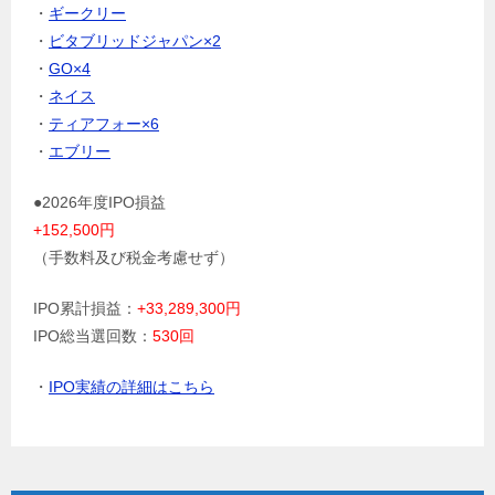
・
ギークリー
・
ビタブリッドジャパン×2
・
GO×4
・
ネイス
・
ティアフォー×6
・
エブリー
●2026年度IPO損益
+152,500円
（手数料及び税金考慮せず）
IPO累計損益：
+33,289,300円
IPO総当選回数：
530回
・
IPO実績の詳細はこちら