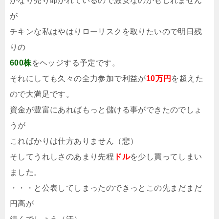
かなり売り叩かれているので激安なのかもしれません
が
チキンな私はやはりローリスクを取りたいので明日残
りの
600株
をヘッジする予定です。
それにしても久々の全力参加で利益が
10万円
を超えた
ので大満足です。
資金が豊富にあればもっと儲ける事ができたのでしょ
うが
こればかりは仕方ありません（悲）
そしてうれしさのあまり先程
ドル
を少し買ってしまい
ました。
・・・と公表してしまったのできっとこの先まだまだ
円高が