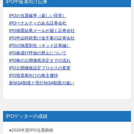
IPO中級者向け記事
IPOの当選確率（厳しい現実）
IPOペナルティのある証券会社
IPO抽選結果メールが届く証券会社
IPO申込時前受け金不要の証券会社
IPOの抽選割合（ネット証券編）
IPO株成行呼値の禁止について
IPO株の公開価格決定までの流れ
IPO公開価格設定プロセスの変更
IPO投資家向けの株主優待
新NISA制度と現行NISA制度の違い
IPOゲッターの成績
●2026年度IPO当選銘柄