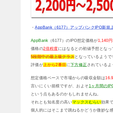
・
AppBank（6177）アップバンクIPO
AppBank
（6177）のIPO想定価格が
1,140円
価格の
2倍程度
にはなるとの初値予想となっ
5段階中の最上級クラス
となっているようで
評価が
上から2番目
に
下方修正
されているよ
想定価格ベースで市場からの吸収金額は
16
言いにくい規模ですが、およそ
1ヶ月間のI
という点もあるのかもしれませんね。
それとも知名度の高い
マックスむらい
効果
個人的にはそこまで跳ねるかどうか微妙な