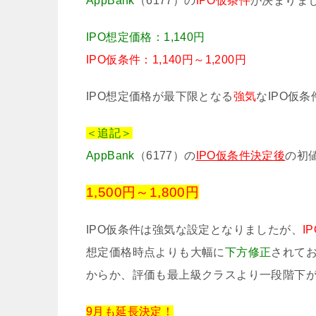
AppBank
（6177）の
IPO仮条件
が決まりま
IPO想定価格：1,140円
IPO仮条件：1,140円～1,200円
IPO想定価格が最下限となる
強気
なIPO仮
＜追記＞
AppBank
（6177）の
IPO仮条件決定後
の初
1,500円～1,800円
IPO仮条件は強気な設定となりましたが、
I
想定価格時点よりも大幅に
下方修正
されてお
からか、評価も最上級クラスより一段階下
9月も延長決定！