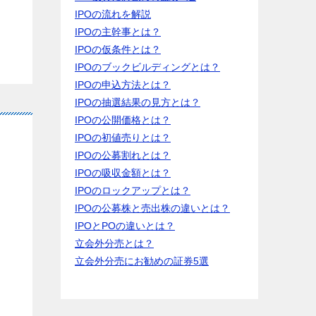
IPOの流れを解説
IPOの主幹事とは？
IPOの仮条件とは？
IPOのブックビルディングとは？
IPOの申込方法とは？
IPOの抽選結果の見方とは？
IPOの公開価格とは？
IPOの初値売りとは？
IPOの公募割れとは？
IPOの吸収金額とは？
IPOのロックアップとは？
IPOの公募株と売出株の違いとは？
IPOとPOの違いとは？
立会外分売とは？
立会外分売にお勧めの証券5選