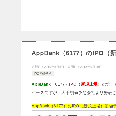
AppBank（6177）のIP
更新日：
2019年5月5日
公開日：
2015年9月19日
IPO初値予想
AppBank
（6177）
IPO（新規上場）
の第一
ベースですが、大手初値予想会社より発表
AppBank（6177）のIPO（新規上場）初値