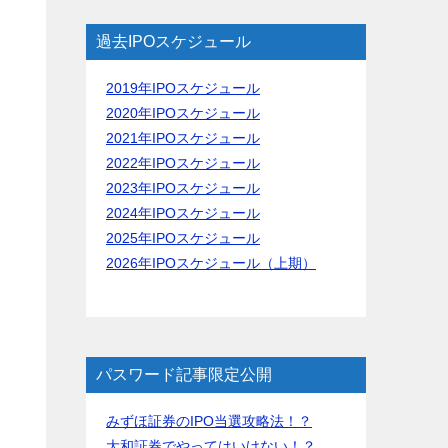
過去IPOスケジュール
2019年IPOスケジュール
2020年IPOスケジュール
2021年IPOスケジュール
2022年IPOスケジュール
2023年IPOスケジュール
2024年IPOスケジュール
2025年IPOスケジュール
2026年IPOスケジュール（上期）
パスワード記事限定公開
みずほ証券のIPO当選攻略法！？
大和証券でやってはいけない！？