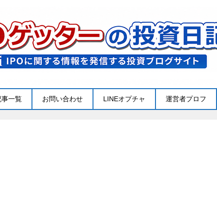
記事一覧
お問い合わせ
LINEオプチャ
運営者プロフ