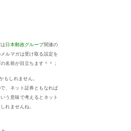
ガは
日本郵政グループ
関連の
のメルマガは受け取る設定を
プ
の名前が目立ちます＾＾；
かもしれません。
ので、ネット証券ともなれば
ういう意味で考えるとネット
もしれませんね。