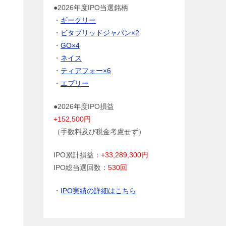
●2026年度IPO当選銘柄
・
ギークリー
・
ビタブリッドジャパン×2
・
GO×4
・
ネイス
・
ティアフォー×6
・
エブリー
●2026年度IPO損益
+152,500円
（手数料及び税金考慮せず）
IPO累計損益：
+33,289,300円
IPO総当選回数：
530回
・
IPO実績の詳細はこちら