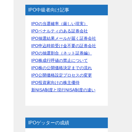
IPO中級者向け記事
IPOの当選確率（厳しい現実）
IPOペナルティのある証券会社
IPO抽選結果メールが届く証券会社
IPO申込時前受け金不要の証券会社
IPOの抽選割合（ネット証券編）
IPO株成行呼値の禁止について
IPO株の公開価格決定までの流れ
IPO公開価格設定プロセスの変更
IPO投資家向けの株主優待
新NISA制度と現行NISA制度の違い
IPOゲッターの成績