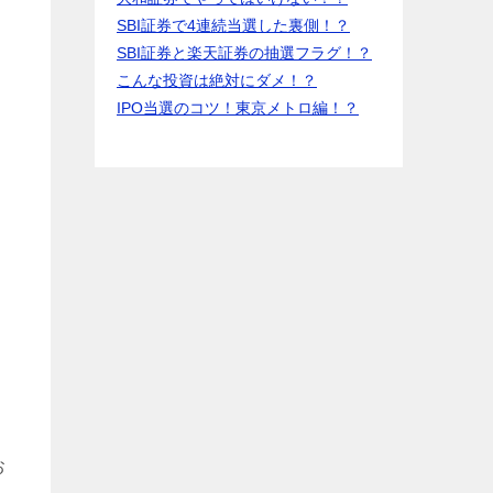
SBI証券で4連続当選した裏側！？
SBI証券と楽天証券の抽選フラグ！？
こんな投資は絶対にダメ！？
加
IPO当選のコツ！東京メトロ編！？
お