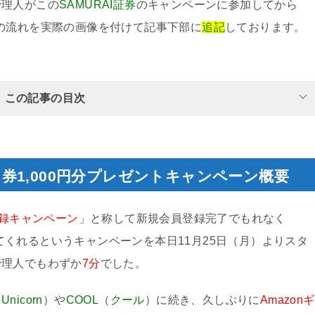
管理人がこの
SAMURAI証券
のキャンペーンに参加してから
での流れを実際の画像を付けて記事下部に
追記
しております。
この記事の目次
フト券1,000円分プレゼントキャンペーン概要
録キャンペーン
」と称して新規会員登録完了でもれなく
てくれるというキャンペーンを本日11月25日（月）よりスタ
管理人でもわずか
7分
でした。
（
Unicorn
）や
COOL
（
クール
）に続き、久しぶりに
Amazonギ