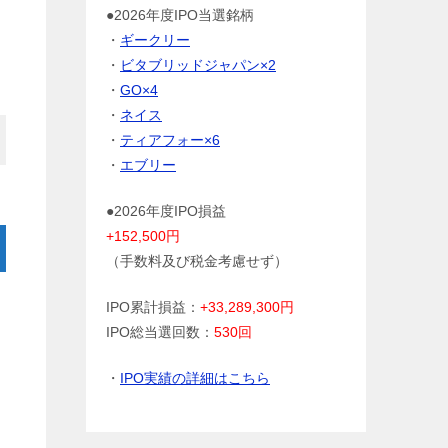
●2026年度IPO当選銘柄
・
ギークリー
・
ビタブリッドジャパン×2
・
GO×4
・
ネイス
・
ティアフォー×6
・
エブリー
●2026年度IPO損益
+152,500円
（手数料及び税金考慮せず）
IPO累計損益：
+33,289,300円
IPO総当選回数：
530回
・
IPO実績の詳細はこちら