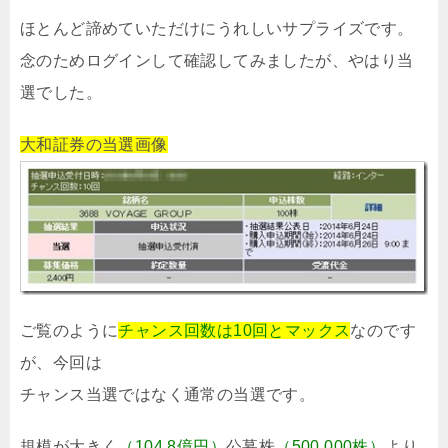
ほとんど諦めていただけにうれしいサプライズです。
念のためログインして確認してみましたが、やはり当
選でした。
大和証券の当選画像
ご覧のように
チャンス回数は10回とマックス
なのです
が、今回は
チャンス当選ではなく通常の当選です。
規模が大きく
（104.8億円）
公募株
（500,000株）
より