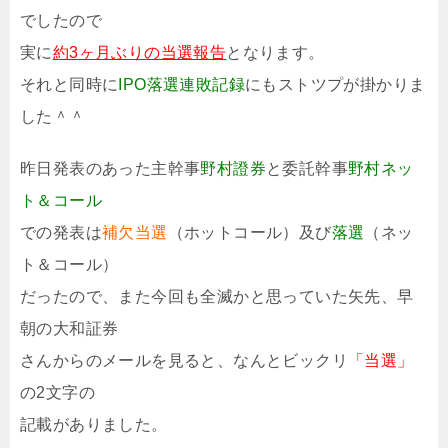
でしたので
実に
約3ヶ月ぶりの当選報告
となります。
それと同時に
IPO落選連敗記録
にもストツプが掛かりま
した＾＾
昨日発表のあった主幹事
野村證券
と委託幹事
野村ネッ
ト＆コール
での発表は
補欠当選
（ホットコール）及び
落選
（ネッ
ト＆コール）
だったので、また今回も全滅かと思っていた矢先、早
朝の大和証券
さんからのメールを見ると、なんとビックリ
「当選」
の2文字の
記載がありました。