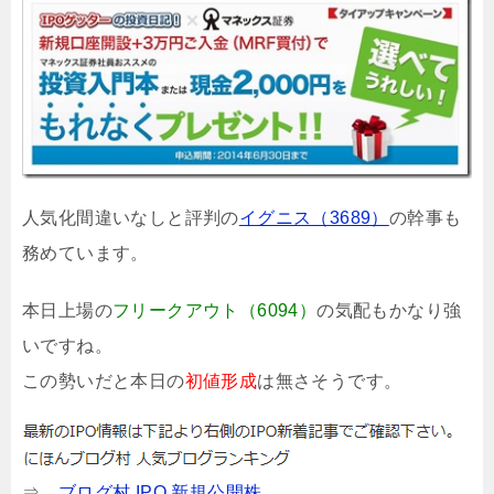
人気化間違いなしと評判の
イグニス（3689）
の幹事も
務めています。
本日上場の
フリークアウト（6094）
の気配もかなり強
いですね。
この勢いだと本日の
初値形成
は無さそうです。
⇒
ブログ村 IPO 新規公開株