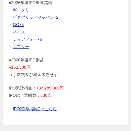
●2026年度IPO当選銘柄
・
ギークリー
・
ビタブリッドジャパン×2
・
GO×4
・
ネイス
・
ティアフォー×6
・
エブリー
●2026年度IPO損益
+152,500円
（手数料及び税金考慮せず）
IPO累計損益：
+33,289,300円
IPO総当選回数：
530回
・
IPO実績の詳細はこちら