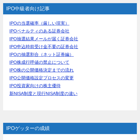
IPO中級者向け記事
IPOの当選確率（厳しい現実）
IPOペナルティのある証券会社
IPO抽選結果メールが届く証券会社
IPO申込時前受け金不要の証券会社
IPOの抽選割合（ネット証券編）
IPO株成行呼値の禁止について
IPO株の公開価格決定までの流れ
IPO公開価格設定プロセスの変更
IPO投資家向けの株主優待
新NISA制度と現行NISA制度の違い
IPOゲッターの成績