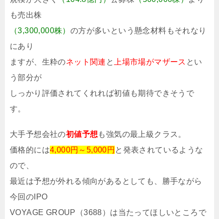
も売出株
（3,300,000株）
の方が多いという懸念材料もそれなり
にあり
ますが、生粋の
ネット関連
と
上場市場がマザース
とい
う部分が
しっかり評価されてくれれば初値も期待できそうで
す。
大手予想会社の
初値予想
も強気の最上級クラス。
価格的には
4,000円～5,000円
と発表されているような
ので、
最近は予想が外れる傾向があるとしても、勝手ながら
今回のIPO
VOYAGE GROUP（3688）は当たってほしいところで