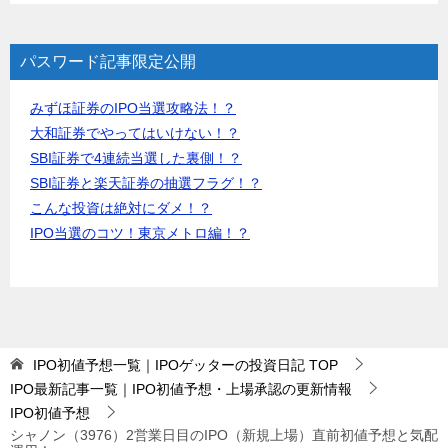
パスワード記事限定公開
みずほ証券のIPO当選攻略法！？
大和証券でやってはいけない！？
SBI証券で4連続当選した裏側！？
SBI証券と楽天証券の抽選フラグ！？
こんな投資は絶対にダメ！？
IPO当選のコツ！東京メトロ編！？
IPO初値予想一覧｜IPOゲッターの投資日記
TOP
IPO最新記事一覧｜IPO初値予想・上場承認の更新情報
IPO初値予想
シャノン（3976）2営業日目のIPO（新規上場）直前初値予想と気配