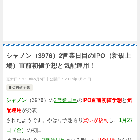
シャノン（3976）2営業日目のIPO（新規上
場）直前初値予想と気配運用！
更新日：
2019年5月5日
公開日：
2017年1月29日
IPO初値予想
シャノン
（3976）の
2営業日目
の
IPO直前初値予想
と
気
配運用
が発表
されたようです。やはり予想通り
買いが殺到
し、
1月27
日（金）
の初日