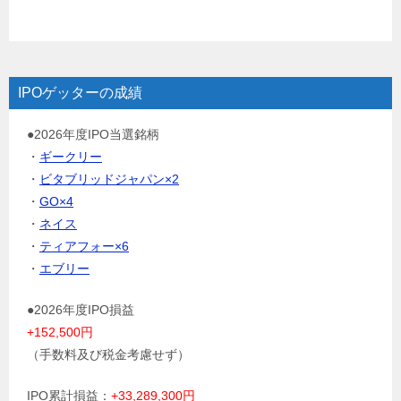
IPOゲッターの成績
●2026年度IPO当選銘柄
・
ギークリー
・
ビタブリッドジャパン×2
・
GO×4
・
ネイス
・
ティアフォー×6
・
エブリー
●2026年度IPO損益
+152,500円
（手数料及び税金考慮せず）
IPO累計損益：
+33,289,300円