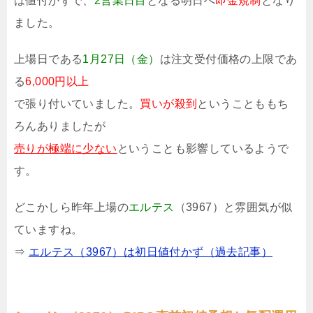
は値付かずで、
2営業日目
となる明日へ
即金規制
となり
ました。
上場日である
1月27日（金）
は注文受付価格の上限であ
る
6,000円以上
で張り付いていました。
買いが殺到
ということももち
ろんありましたが
売りが極端に少ない
ということも影響しているようで
す。
どこかしら昨年上場の
エルテス
（3967）と雰囲気が似
ていますね。
⇒
エルテス（3967）は初日値付かず（過去記事）