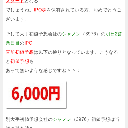
スタート
となる
でしょうね。
IPO株
を保有されている方、おめでとうご
ざいます。
そして大手初値予想会社の
シャノン
（3976）の
明日2営
業日目
の
IPO
直前初値予想
は以下の通りとなっています。こうなる
と
初値予想
も
あって無いような感じですね＾＾；
別大手初値予想会社の
シャノン
（3976）初値予想は当