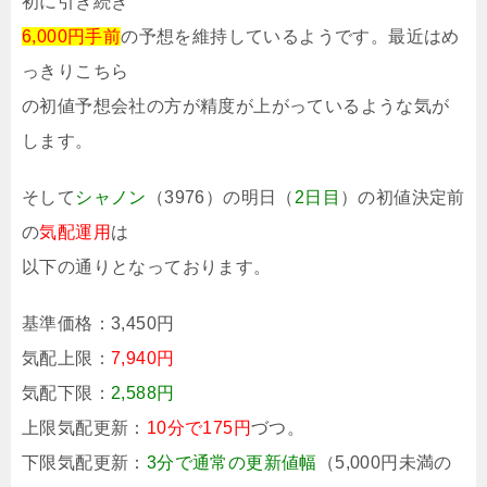
初に引き続き
6,000円手前
の予想を維持しているようです。最近はめ
っきりこちら
の初値予想会社の方が精度が上がっているような気が
します。
そして
シャノン
（3976）の明日（
2日目
）の初値決定前
の
気配運用
は
以下の通りとなっております。
基準価格：
3,450円
気配上限：
7,940円
気配下限：
2,588円
上限気配更新：
10分で175円
づつ。
下限気配更新：
3分で通常の更新値幅
（5,000円未満の