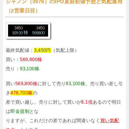
シャノン（3976）のIPO直前初値予想と気配運用
（2営業日目）
最終気配値：
3,450円
（気配上限）
買い：
569,800株
売り：
93,100株
買い
569,800株
に対して売り
93,100株
、売り買い差し引
き
476,700株
の
差で買い越し。売りに対して買いが
6.1倍
あるので明日
は
即金規制
とな
りますが、これだけの差であれば間違いなく
買い気配