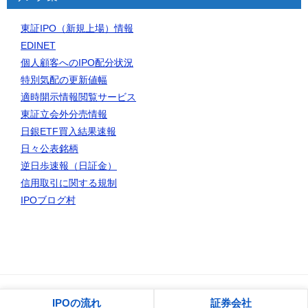
東証IPO（新規上場）情報
EDINET
個人顧客へのIPO配分状況
特別気配の更新値幅
適時開示情報閲覧サービス
東証立会外分売情報
日銀ETF買入結果速報
日々公表銘柄
逆日歩速報（日証金）
信用取引に関する規制
IPOブログ村
© 2006 IPO初値予想一覧｜IPOゲッターの投資日記
IPOの流れ
証券会社