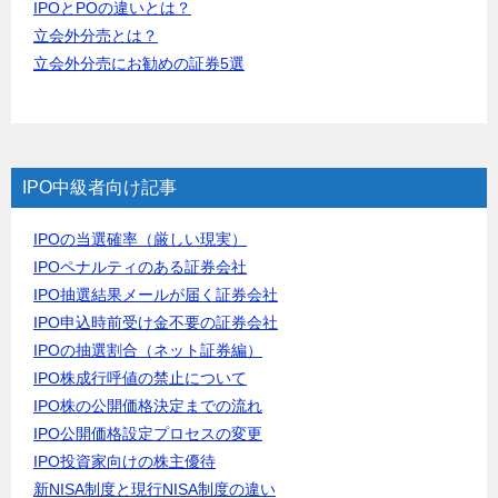
IPOとPOの違いとは？
立会外分売とは？
立会外分売にお勧めの証券5選
IPO中級者向け記事
IPOの当選確率（厳しい現実）
IPOペナルティのある証券会社
IPO抽選結果メールが届く証券会社
IPO申込時前受け金不要の証券会社
IPOの抽選割合（ネット証券編）
IPO株成行呼値の禁止について
IPO株の公開価格決定までの流れ
IPO公開価格設定プロセスの変更
IPO投資家向けの株主優待
新NISA制度と現行NISA制度の違い