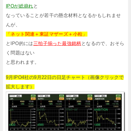
IPOが総崩れ
と
なっていることが若干の懸念材料となるかもしれませ
んが、
「ネット関連＋東証マザーズ＋小粒」
とIPO的には
三拍子揃った最強銘柄
となるので、おそら
く問題はない
と思われます。
9月IPO4社の9月22日の日足チャート（画像クリックで
拡大します）