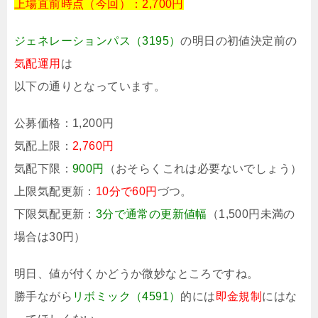
上場直前時点（今回）：2,700円
ジェネレーションパス（3195）
の明日の初値決定前の
気配運用
は
以下の通りとなっています。
公募価格：
1,200円
気配上限：
2,760円
気配下限：
900円
（おそらくこれは必要ないでしょう）
上限気配更新：
10分で60円
づつ。
下限気配更新：
3分で通常の更新値幅
（1,500円未満の
場合は30円）
明日、値が付くかどうか微妙なところですね。
勝手ながら
リボミック（4591）
的には
即金規制
にはな