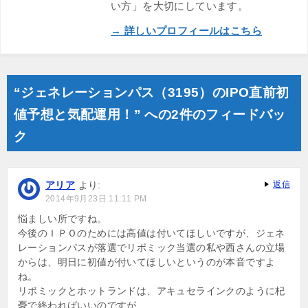
い方」を大切にしています。
→ 詳しいプロフィールはこちら
“ジェネレーションパス（3195）のIPO直前初
値予想と気配運用！” への2件のフィードバッ
ク
アリア
より:
返信
2014年9月23日 11:11 PM
悩ましい所ですね。
今後のＩＰＯのためには高値は付いてほしいですが、ジェネ
レーションパスが落選でリボミック当選の私や西さんの立場
からは、明日に初値が付いてほしいというのが本音ですよ
ね。
リボミックとホットランドは、アキュセラインクのように杞
憂で終わればいいのですが…