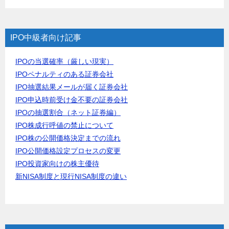
IPO中級者向け記事
IPOの当選確率（厳しい現実）
IPOペナルティのある証券会社
IPO抽選結果メールが届く証券会社
IPO申込時前受け金不要の証券会社
IPOの抽選割合（ネット証券編）
IPO株成行呼値の禁止について
IPO株の公開価格決定までの流れ
IPO公開価格設定プロセスの変更
IPO投資家向けの株主優待
新NISA制度と現行NISA制度の違い