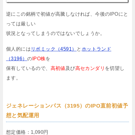
逆にこの銘柄で初値が高騰しなければ、今後のIPOにと
っては厳しい
状況となってしまうのではないでしょうか。
個人的には
リボミック（4591）
と
ホットランド
（3196）
の
IPO株
を
保有しているので、
高初値
及び
高セカンダリ
を切望し
ます。
ジェネレーションパス（3195）のIPO直前初値予
想と気配運用
想定価格：
1,090円