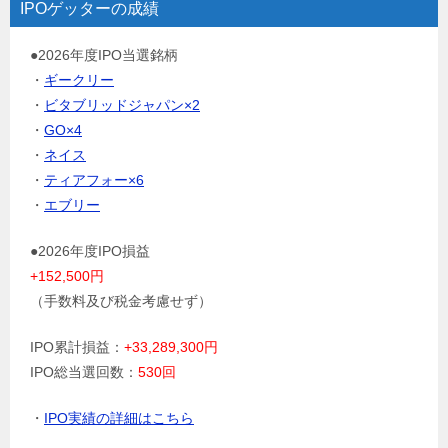
IPOゲッターの成績
●2026年度IPO当選銘柄
・
ギークリー
・
ビタブリッドジャパン×2
・
GO×4
・
ネイス
・
ティアフォー×6
・
エブリー
●2026年度IPO損益
+152,500円
（手数料及び税金考慮せず）
IPO累計損益：
+33,289,300円
IPO総当選回数：
530回
・
IPO実績の詳細はこちら