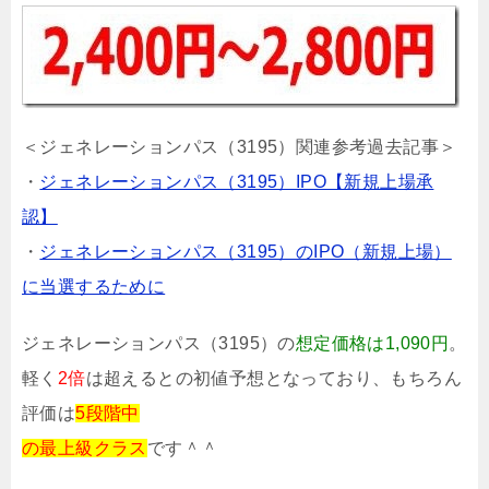
＜ジェネレーションパス（3195）関連参考過去記事＞
・
ジェネレーションパス（3195）IPO【新規上場承
認】
・
ジェネレーションパス（3195）のIPO（新規上場）
に当選するために
ジェネレーションパス（3195）の
想定価格は1,090円
。
軽く
2倍
は超えるとの初値予想となっており、もちろん
評価は
5段階中
の最上級クラス
です＾＾