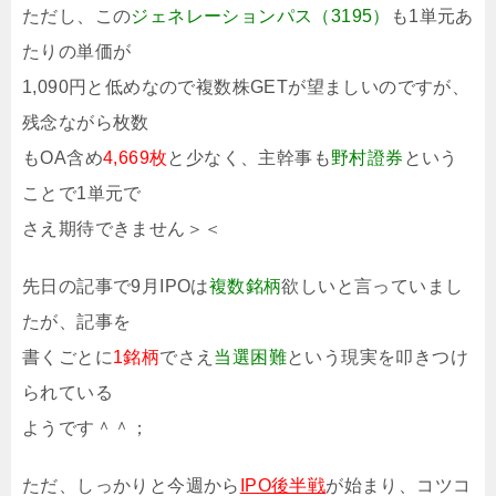
ただし、この
ジェネレーションパス（3195）
も1単元あ
たりの単価が
1,090円と低めなので複数株GETが望ましいのですが、
残念ながら枚数
もOA含め
4,669枚
と少なく、主幹事も
野村證券
という
ことで1単元で
さえ期待できません＞＜
先日の記事で9月IPOは
複数銘柄
欲しいと言っていまし
たが、記事を
書くごとに
1銘柄
でさえ
当選困難
という現実を叩きつけ
られている
ようです＾＾；
ただ、しっかりと今週から
IPO後半戦
が始まり、コツコ