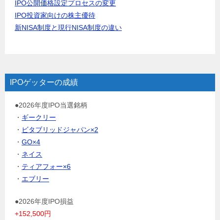
IPO公開価格設定プロセスの変更
IPO投資家向けの株主優待
新NISA制度と現行NISA制度の違い
IPOゲッターの成績
●2026年度IPO当選銘柄
・
ギークリー
・
ビタブリッドジャパン×2
・
GO×4
・
ネイス
・
ティアフォー×6
・
エブリー
●2026年度IPO損益
+152,500円