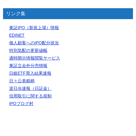
リンク集
東証IPO（新規上場）情報
EDINET
個人顧客へのIPO配分状況
特別気配の更新値幅
適時開示情報閲覧サービス
東証立会外分売情報
日銀ETF買入結果速報
日々公表銘柄
逆日歩速報（日証金）
信用取引に関する規制
IPOブログ村