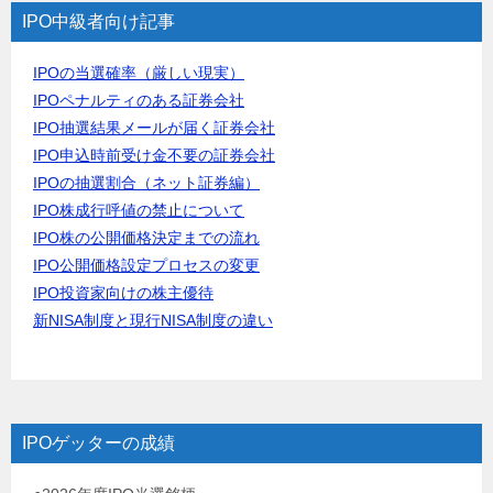
IPO中級者向け記事
IPOの当選確率（厳しい現実）
IPOペナルティのある証券会社
IPO抽選結果メールが届く証券会社
IPO申込時前受け金不要の証券会社
IPOの抽選割合（ネット証券編）
IPO株成行呼値の禁止について
IPO株の公開価格決定までの流れ
IPO公開価格設定プロセスの変更
IPO投資家向けの株主優待
新NISA制度と現行NISA制度の違い
IPOゲッターの成績