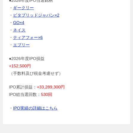
●2026年度IPO当選銘柄
・
ギークリー
・
ビタブリッドジャパン×2
・
GO×4
・
ネイス
・
ティアフォー×6
・
エブリー
●2026年度IPO損益
+152,500円
（手数料及び税金考慮せず）
IPO累計損益：
+33,289,300円
IPO総当選回数：
530回
・
IPO実績の詳細はこちら