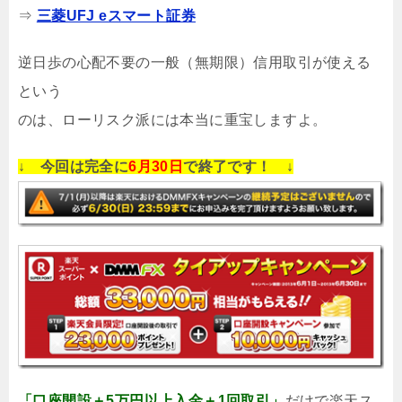
⇒
三菱UFJ eスマート証券
逆日歩の心配不要の一般（無期限）信用取引が使える
という
のは、ローリスク派には本当に重宝しますよ。
↓ 今回は完全に
6月30日
で終了です！ ↓
「口座開設＋5万円以上入金＋1回取引」
だけで楽天ス