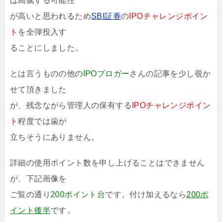
は高騰する可能性
が高いと思われるため
SBI証券
の
IPOチャレンジポイン
ト
を全弾投入す
ることにしました。
とは言うものの他の
IPOブロガー
さんの記事を少し覗か
せて頂きました
が、残念ながら管理人の保有する
IPOチャレンジポイン
ト
程度では歯が
立ちそうにありません。
詳細の使用ポイント数を申し上げることはできません
が、下記画像を
ご覧の通り
200ポイント台
です。付け加えるなら
200ポ
イント後半
です。