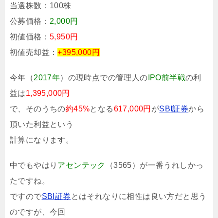
当選株数：100株
公募価格：
2,000円
初値価格：
5,950円
初値売却益：
+395,000円
今年（
2017年
）の現時点での管理人の
IPO前半戦
の利
益は
1,395,000円
で、そのうちの
約45%
となる
617,000円
が
SBI証券
から
頂いた利益という
計算になります。
中でもやはり
アセンテック
（3565）が一番うれしかっ
たですね。
ですので
SBI証券
とはそれなりに相性は良い方だと思う
のですが、今回