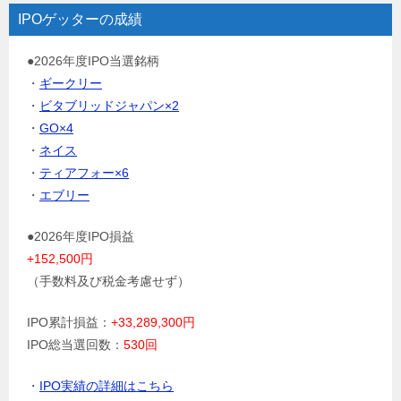
IPOゲッターの成績
●2026年度IPO当選銘柄
・
ギークリー
・
ビタブリッドジャパン×2
・
GO×4
・
ネイス
・
ティアフォー×6
・
エブリー
●2026年度IPO損益
+152,500円
（手数料及び税金考慮せず）
IPO累計損益：
+33,289,300円
IPO総当選回数：
530回
・
IPO実績の詳細はこちら