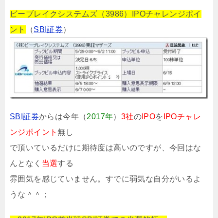
ビーブレイクシステムズ（3986）IPOチャレンジポイ
ント
（
SBI証券
）
SBI証券
からは今年（
2017年
）
3社
の
IPO
を
IPOチャレ
ンジポイント
無し
で頂いているだけに期待度は高いのですが、今回はな
んとなく
当選
する
雰囲気を感じていません。すでに弱気な自分がいるよ
うな＾＾；