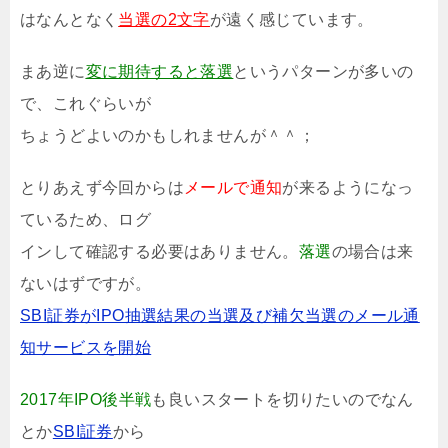
はなんとなく
当選の2文字
が遠く感じています。
まあ逆に
変に期待すると落選
というパターンが多いの
で、これぐらいが
ちょうどよいのかもしれませんが＾＾；
とりあえず今回からは
メールで通知
が来るようになっ
ているため、ログ
インして確認する必要はありません。
落選
の場合は来
ないはずですが。
SBI証券がIPO抽選結果の当選及び補欠当選のメール通
知サービスを開始
2017年IPO後半戦
も良いスタートを切りたいのでなん
とか
SBI証券
から