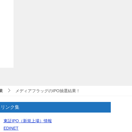
果
メディアフラッグのIPO抽選結果！
リンク集
東証IPO（新規上場）情報
EDINET