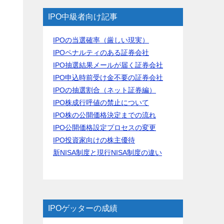
IPO中級者向け記事
IPOの当選確率（厳しい現実）
IPOペナルティのある証券会社
IPO抽選結果メールが届く証券会社
IPO申込時前受け金不要の証券会社
IPOの抽選割合（ネット証券編）
IPO株成行呼値の禁止について
IPO株の公開価格決定までの流れ
IPO公開価格設定プロセスの変更
IPO投資家向けの株主優待
新NISA制度と現行NISA制度の違い
IPOゲッターの成績