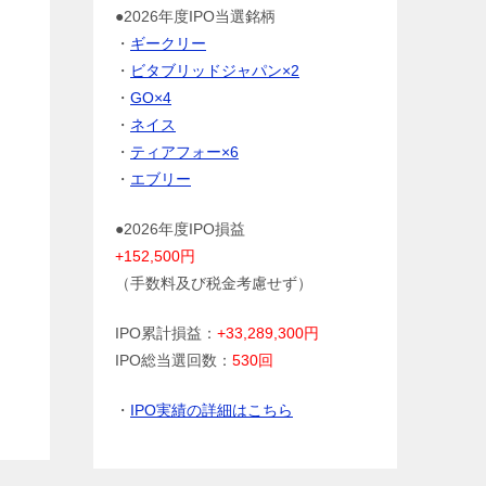
●2026年度IPO当選銘柄
・
ギークリー
・
ビタブリッドジャパン×2
・
GO×4
・
ネイス
・
ティアフォー×6
・
エブリー
●2026年度IPO損益
+152,500円
（手数料及び税金考慮せず）
IPO累計損益：
+33,289,300円
IPO総当選回数：
530回
・
IPO実績の詳細はこちら