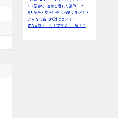
SBI証券で4連続当選した裏側！？
SBI証券と楽天証券の抽選フラグ！？
こんな投資は絶対にダメ！？
IPO当選のコツ！東京メトロ編！？