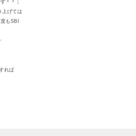
です＾＾；
き上げては
もSBI
で
引すれば