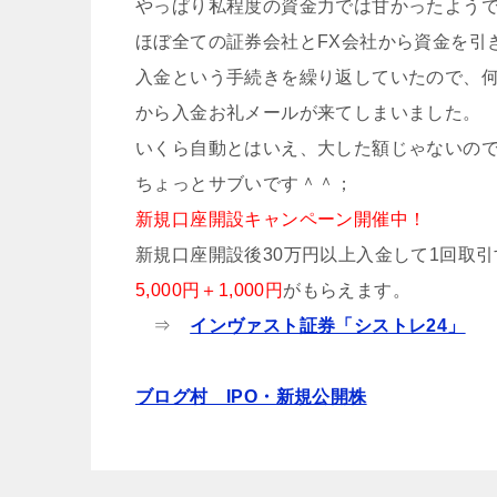
やっぱり私程度の資金力では甘かったよう
ほぼ全ての証券会社とFX会社から資金を引
入金という手続きを繰り返していたので、何度
から入金お礼メールが来てしまいました。
いくら自動とはいえ、大した額じゃないの
ちょっとサブいです＾＾；
新規口座開設キャンペーン開催中！
新規口座開設後30万円以上入金して1回取
5,000円＋1,000円
がもらえます。
⇒
インヴァスト証券「シストレ24」
ブログ村 IPO・新規公開株