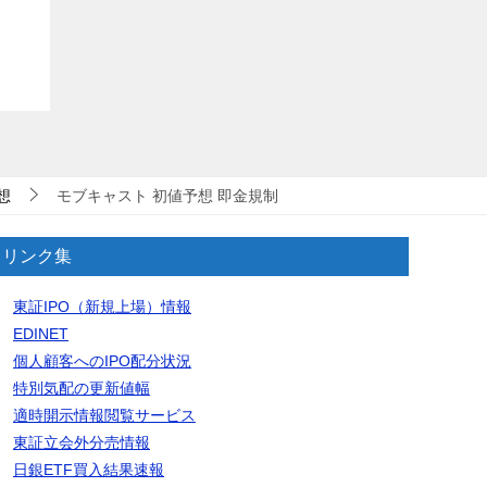
想
モブキャスト 初値予想 即金規制
リンク集
東証IPO（新規上場）情報
EDINET
個人顧客へのIPO配分状況
特別気配の更新値幅
適時開示情報閲覧サービス
東証立会外分売情報
日銀ETF買入結果速報