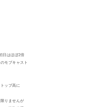
初日はほぼ2倍
日のモブキャスト
。
ストップ高に
は限りませんが