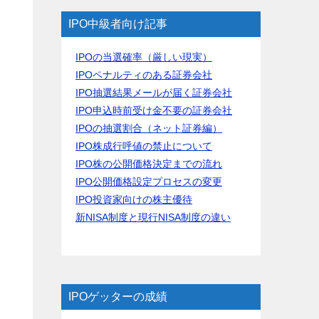
IPO中級者向け記事
IPOの当選確率（厳しい現実）
IPOペナルティのある証券会社
IPO抽選結果メールが届く証券会社
IPO申込時前受け金不要の証券会社
IPOの抽選割合（ネット証券編）
IPO株成行呼値の禁止について
IPO株の公開価格決定までの流れ
IPO公開価格設定プロセスの変更
IPO投資家向けの株主優待
新NISA制度と現行NISA制度の違い
IPOゲッターの成績