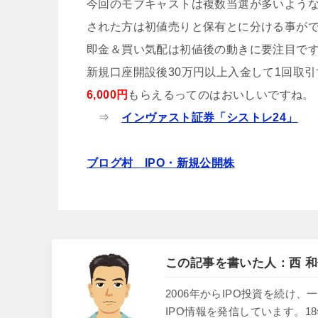
今回のモブキャストは複数当選が多いよう
された方は初値売りと保有とに分ける事が
即金＆買い気配は初値後の動きに要注目で
新規口座開設後30万円以上入金して1回取
6,000円
もらえるってのはおいしいですね。
⇒
インヴァスト証券「シストレ24」
ブログ村 IPO・新規公開株
この記事を書いた人：西 和
2006年からIPO投資を続
IPO情報を発信しています。1