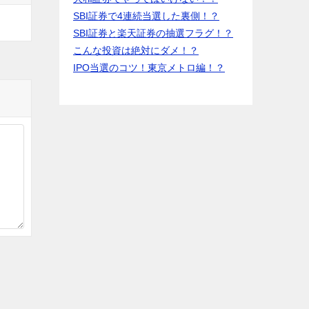
SBI証券で4連続当選した裏側！？
SBI証券と楽天証券の抽選フラグ！？
こんな投資は絶対にダメ！？
IPO当選のコツ！東京メトロ編！？