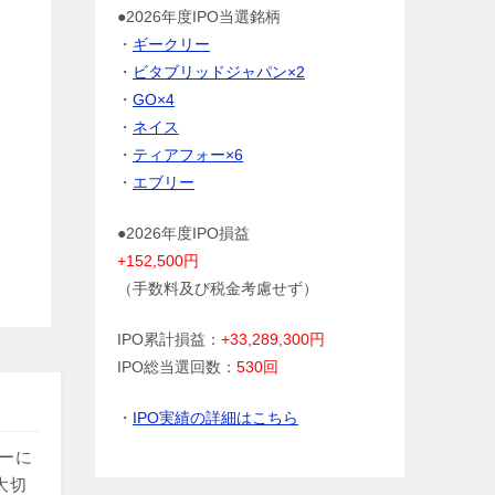
●2026年度IPO当選銘柄
・
ギークリー
・
ビタブリッドジャパン×2
・
GO×4
・
ネイス
・
ティアフォー×6
・
エブリー
●2026年度IPO損益
+152,500円
（手数料及び税金考慮せず）
IPO累計損益：
+33,289,300円
IPO総当選回数：
530回
・
IPO実績の詳細はこちら
トーに
大切