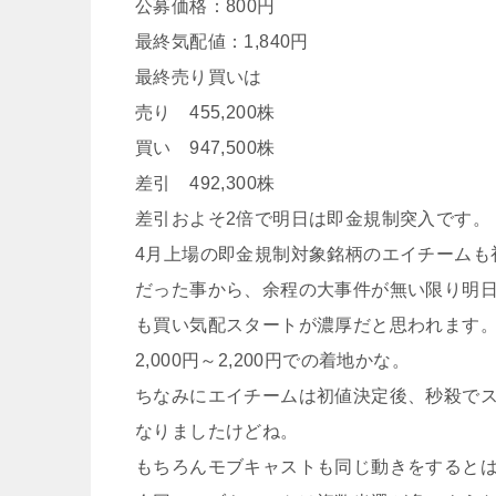
公募価格：800円
最終気配値：1,840円
最終売り買いは
売り 455,200株
買い 947,500株
差引 492,300株
差引およそ2倍で明日は即金規制突入です。
4月上場の即金規制対象銘柄のエイチームも
だった事から、余程の大事件が無い限り明
も買い気配スタートが濃厚だと思われます
2,000円～2,200円での着地かな。
ちなみにエイチームは初値決定後、秒殺で
なりましたけどね。
もちろんモブキャストも同じ動きをすると