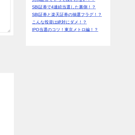
SBI証券で4連続当選した裏側！？
SBI証券と楽天証券の抽選フラグ！？
こんな投資は絶対にダメ！？
IPO当選のコツ！東京メトロ編！？