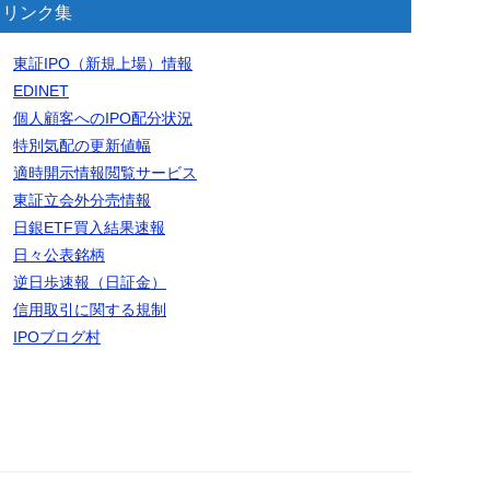
リンク集
東証IPO（新規上場）情報
EDINET
個人顧客へのIPO配分状況
特別気配の更新値幅
適時開示情報閲覧サービス
東証立会外分売情報
日銀ETF買入結果速報
日々公表銘柄
逆日歩速報（日証金）
信用取引に関する規制
IPOブログ村