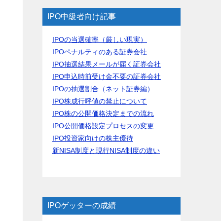
IPO中級者向け記事
IPOの当選確率（厳しい現実）
IPOペナルティのある証券会社
IPO抽選結果メールが届く証券会社
IPO申込時前受け金不要の証券会社
IPOの抽選割合（ネット証券編）
IPO株成行呼値の禁止について
IPO株の公開価格決定までの流れ
IPO公開価格設定プロセスの変更
IPO投資家向けの株主優待
新NISA制度と現行NISA制度の違い
IPOゲッターの成績