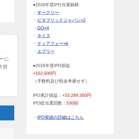
●2026年度IPO当選銘柄
・
ギークリー
・
ビタブリッドジャパン×2
・
GO×4
・
ネイス
・
ティアフォー×6
・
エブリー
トーに
●2026年度IPO損益
大切
+152,500円
（手数料及び税金考慮せず）
IPO累計損益：
+33,289,300円
IPO総当選回数：
530回
・
IPO実績の詳細はこちら