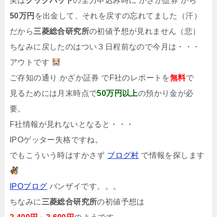
実は
クックパッド
の全力申込み時に かざか証券 から
50万円
を出金して、それを戻すの忘れてました（汗）
だから
三菱総合研究所
の初値予想が見れません（悲）
ちなみに戻したのはつい３日程前なので今月は・・・
アウトです
ご存知の通り かざか証券 でF社のレポートを
無料
で
見るためには月末時点で
50万円以上
の預かり金が必
要。
F社情報が見れないとなると・・・
IPOゲッター失格ですね。
でもこういう時はすかさず
ブログ村
で情報を探します
IPOブログ
バンザイです。。。
ちなみに
三菱総合研究所
の初値予想は