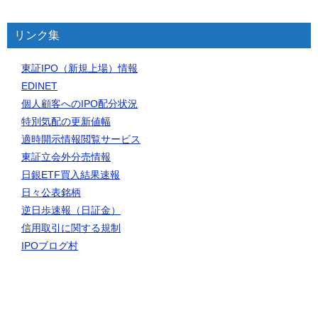
リンク集
東証IPO（新規上場）情報
EDINET
個人顧客へのIPO配分状況
特別気配の更新値幅
適時開示情報閲覧サービス
東証立会外分売情報
日銀ETF買入結果速報
日々公表銘柄
逆日歩速報（日証金）
信用取引に関する規制
IPOブログ村