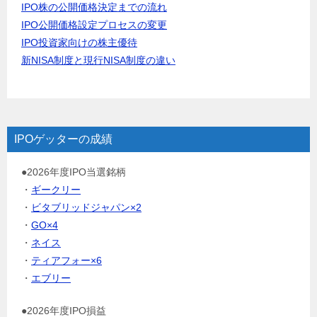
IPO株の公開価格決定までの流れ
IPO公開価格設定プロセスの変更
IPO投資家向けの株主優待
新NISA制度と現行NISA制度の違い
IPOゲッターの成績
●2026年度IPO当選銘柄
・
ギークリー
・
ビタブリッドジャパン×2
・
GO×4
・
ネイス
・
ティアフォー×6
・
エブリー
●2026年度IPO損益