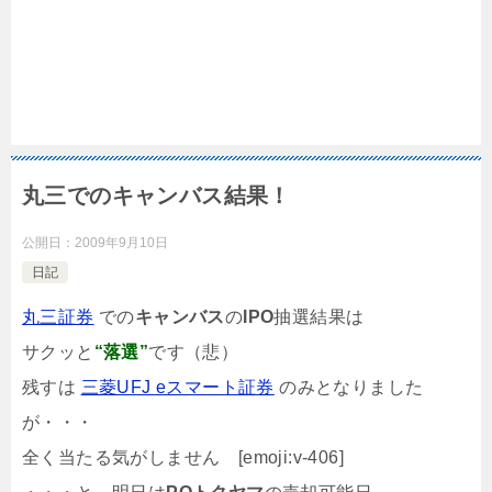
丸三でのキャンバス結果！
公開日：
2009年9月10日
日記
丸三証券
での
キャンバス
の
IPO
抽選結果は
サクッと
“落選”
です（悲）
残すは
三菱UFJ eスマート証券
のみとなりました
が・・・
全く当たる気がしません [emoji:v-406]