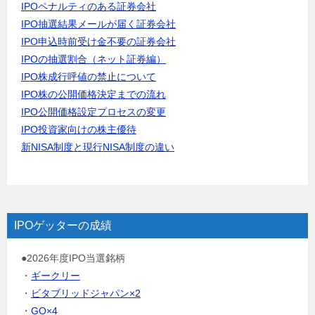
IPOペナルティのある証券会社
IPO抽選結果メールが届く証券会社
IPO申込時前受け金不要の証券会社
IPOの抽選割合（ネット証券編）
IPO株成行呼値の禁止について
IPO株の公開価格決定までの流れ
IPO公開価格設定プロセスの変更
IPO投資家向けの株主優待
新NISA制度と現行NISA制度の違い
IPOゲッターの成績
●2026年度IPO当選銘柄
・
ギークリー
・
ビタブリッドジャパン×2
・
GO×4