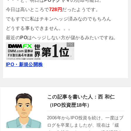
・・・と、明日は
POトクヤマ
の売却可能日。
今日は高いところで
728円
だったようです。
でもすでに私はチキンヘッジ済みなのでもちろん
どうする事もできません。。。
最近の
PO
はヘッジしない方が儲かるみたいですね。
IPO・新規公開株
この記事を書いた人：西 和仁
（IPO投資歴18年）
2006年からIPO投資を続け、一度はブ
ログを卒業しましたが、現在は「緩